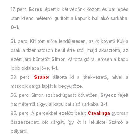
17. perc:
Boros
lépett ki két védőnk között, és pár lépés
után kilenc méterről gurított a kapunk bal alsó sarkába.
0-1
.
51. perc: Kiri tört előre lendületesen, az őt követő Kukla
csak a tizenhatoson belül érte utól, majd akasztotta, az
ezért járó büntetőt
Simon
váltotta gólra, erősen a kapu
jobb oldalába lőve.
1-1
.
53. perc:
Szabó
t állította ki a játékvezető, mivel a
második sárga lapját is begyűjtötte.
56. perc: Simon szabadrúgását követően,
Styecz
fejelt
hat méterről a gyulai kapu bal alsó sarkába.
2-1
.
85. perc: A percekkel ezelőtt beállt
Czvalinga
gyorsan
összeszedett két sárgát, így őt is leküldte Szántó a
pályáról.