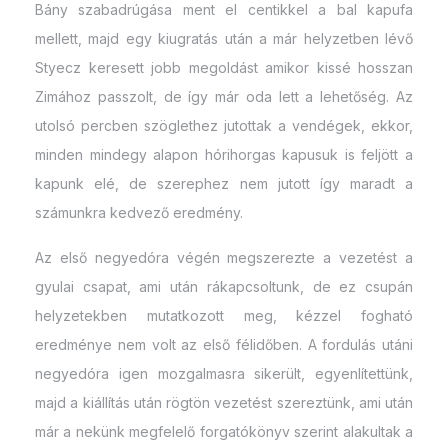
Bány szabadrúgása ment el centikkel a bal kapufa
mellett, majd egy kiugratás után a már helyzetben lévő
Styecz keresett jobb megoldást amikor kissé hosszan
Zimához passzolt, de így már oda lett a lehetőség. Az
utolsó percben szöglethez jutottak a vendégek, ekkor,
minden mindegy alapon hórihorgas kapusuk is feljött a
kapunk elé, de szerephez nem jutott így maradt a
számunkra kedvező eredmény.
Az első negyedóra végén megszerezte a vezetést a
gyulai csapat, ami után rákapcsoltunk, de ez csupán
helyzetekben mutatkozott meg, kézzel fogható
eredménye nem volt az első félidőben. A fordulás utáni
negyedóra igen mozgalmasra sikerült, egyenlítettünk,
majd a kiállítás után rögtön vezetést szereztünk, ami után
már a nekünk megfelelő forgatókönyv szerint alakultak a