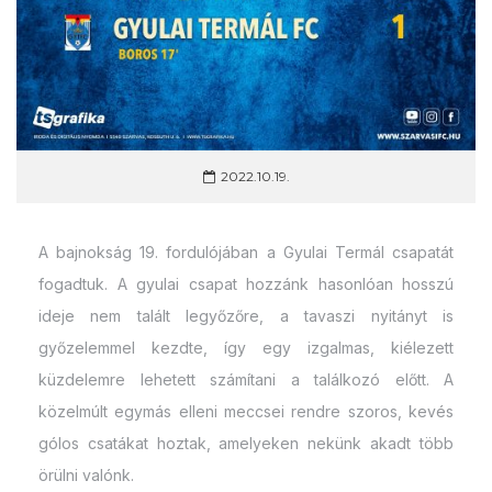
2022.10.19.
A bajnokság 19. fordulójában a Gyulai Termál csapatát
fogadtuk. A gyulai csapat hozzánk hasonlóan hosszú
ideje nem talált legyőzőre, a tavaszi nyitányt is
győzelemmel kezdte, így egy izgalmas, kiélezett
küzdelemre lehetett számítani a találkozó előtt. A
közelmúlt egymás elleni meccsei rendre szoros, kevés
gólos csatákat hoztak, amelyeken nekünk akadt több
örülni valónk.