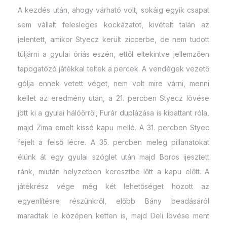
A kezdés után, ahogy várható volt, sokáig egyik csapat
sem vállalt felesleges kockázatot, kivételt talán az
jelentett, amikor Styecz került ziccerbe, de nem tudott
túljárni a gyulai óriás eszén, ettől eltekintve jellemzően
tapogatózó játékkal teltek a percek. A vendégek vezető
gólja ennek vetett véget, nem volt mire várni, menni
kellet az eredmény után, a 21. percben Styecz lövése
jött ki a gyulai hálóőrről, Furár duplázása is kipattant róla,
majd Zima emelt kissé kapu mellé. A 31. percben Styec
fejelt a felső lécre. A 35. percben meleg pillanatokat
élünk át egy gyulai szöglet után majd Boros ijesztett
ránk, miután helyzetben keresztbe lőtt a kapu előtt. A
játékrész vége még két lehetőséget hozott az
egyenlítésre részünkről, előbb Bány beadásáról
maradtak le középen ketten is, majd Deli lövése ment