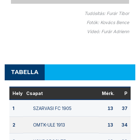
Tudósítás: Furár Tibor
Fotók: Kovács Bence
Videó: Furár Adrienn
TABELLA
Hely
Csapat
Mérk.
P
SZARVASI FC 1905
1
13
37
OMTK-ULE 1913
2
13
34