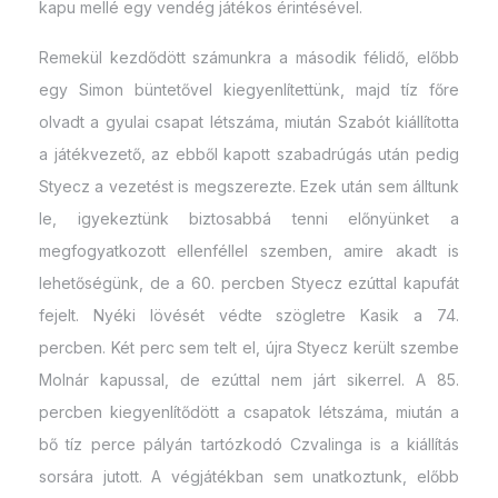
kapu mellé egy vendég játékos érintésével.
Remekül kezdődött számunkra a második félidő, előbb
egy Simon büntetővel kiegyenlítettünk, majd tíz főre
olvadt a gyulai csapat létszáma, miután Szabót kiállította
a játékvezető, az ebből kapott szabadrúgás után pedig
Styecz a vezetést is megszerezte. Ezek után sem álltunk
le, igyekeztünk biztosabbá tenni előnyünket a
megfogyatkozott ellenféllel szemben, amire akadt is
lehetőségünk, de a 60. percben Styecz ezúttal kapufát
fejelt. Nyéki lövését védte szögletre Kasik a 74.
percben. Két perc sem telt el, újra Styecz került szembe
Molnár kapussal, de ezúttal nem járt sikerrel. A 85.
percben kiegyenlítődött a csapatok létszáma, miután a
bő tíz perce pályán tartózkodó Czvalinga is a kiállítás
sorsára jutott. A végjátékban sem unatkoztunk, előbb