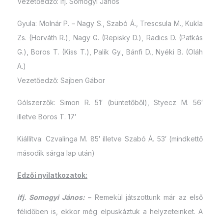
Vezetőedző: ifj. Somogyi János
Gyula: Molnár P. – Nagy S., Szabó Á., Trescsula M., Kukla
Zs. (Horváth R.), Nagy G. (Repisky D.), Radics D. (Patkás
G.), Boros T. (Kiss T.), Palik Gy., Bánfi D., Nyéki B. (Oláh
A.)
Vezetőedző: Sajben Gábor
Gólszerzők: Simon R. 51′ (büntetőből), Styecz M. 56′
illetve Boros T. 17′
Kiállítva: Czvalinga M. 85′ illetve Szabó Á. 53′ (mindkettő
második sárga lap után)
Edzői nyilatkozatok:
ifj. Somogyi János:
– Remekül játszottunk már az első
félidőben is, ekkor még elpuskáztuk a helyzeteinket. A