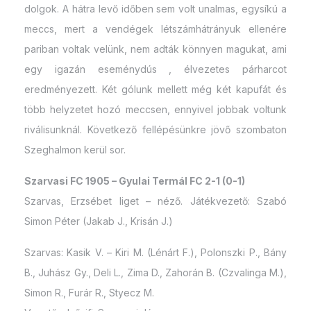
dolgok. A hátra levő időben sem volt unalmas, egysíkú a
meccs, mert a vendégek létszámhátrányuk ellenére
pariban voltak velünk, nem adták könnyen magukat, ami
egy igazán eseménydús , élvezetes párharcot
eredményezett. Két gólunk mellett még két kapufát és
több helyzetet hozó meccsen, ennyivel jobbak voltunk
riválisunknál. Következő fellépésünkre jövő szombaton
Szeghalmon kerül sor.
Szarvasi FC 1905 – Gyulai Termál FC 2-1 (0-1)
Szarvas, Erzsébet liget – néző. Játékvezető: Szabó
Simon Péter (Jakab J., Krisán J.)
Szarvas: Kasik V. – Kiri M. (Lénárt F.), Polonszki P., Bány
B., Juhász Gy., Deli L., Zima D., Zahorán B. (Czvalinga M.),
Simon R., Furár R., Styecz M.