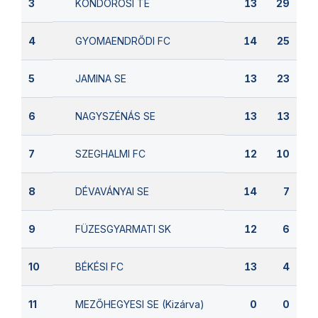
KONDOROSI TE
3
13
29
GYOMAENDRŐDI FC
4
14
25
JAMINA SE
5
13
23
NAGYSZÉNÁS SE
6
13
13
SZEGHALMI FC
7
12
10
DÉVAVÁNYAI SE
8
14
7
FÜZESGYARMATI SK
9
12
6
BÉKÉSI FC
10
13
4
MEZŐHEGYESI SE (Kizárva)
11
0
0