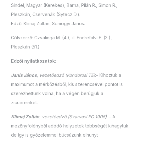
Sindel, Magyar (Kerekes), Barna, Pilán R., Simon R.,
Pleszkán, Cservenák (Sytecz D.).
Edző: Klimaj Zoltán, Somogyi János.
Gólszerző: Czvalinga M. (4.), ill. Endrefalvi E. (3.),
Pleszkán (51.).
Edzői nyilatkozatok:
Janis János
, vezetőedző (Kondorosi TE)
:– Kihoztuk a
maximumot a mérkőzésből, kis szerencsével pontot is
szerezhettünk volna, ha a végén berúgjuk a
ziccereinket.
Klimaj Zoltán
, vezetőedző (Szarvasi FC 1905)
: – A
mezőnyfölényből adódó helyzetek többségét kihagytuk,
de így is győzelemmel búcsúzunk elhunyt