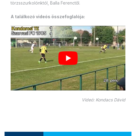
törzsszurkolónktól, Balla Ferenctől.
A találkozó videós összefoglalója:
Videó: Kondacs Dávid