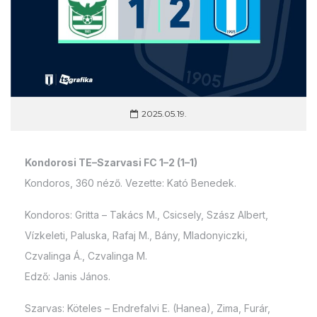
2025.05.19.
Kondorosi TE–Szarvasi FC 1–2 (1–1)
Kondoros, 360 néző. Vezette: Kató Benedek.
Kondoros: Gritta – Takács M., Csicsely, Szász Albert,
Vízkeleti, Paluska, Rafaj M., Bány, Mladonyiczki,
Czvalinga Á., Czvalinga M.
Edző: Janis János.
Szarvas: Köteles – Endrefalvi E. (Hanea), Zima, Furár,