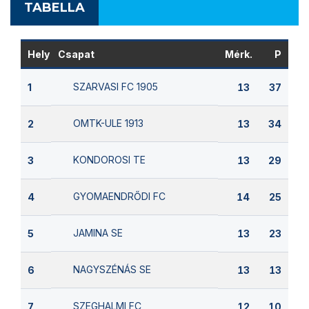
TABELLA
Hely
Csapat
Mérk.
P
SZARVASI FC 1905
1
13
37
OMTK-ULE 1913
2
13
34
KONDOROSI TE
3
13
29
GYOMAENDRŐDI FC
4
14
25
JAMINA SE
5
13
23
NAGYSZÉNÁS SE
6
13
13
SZEGHALMI FC
7
12
10