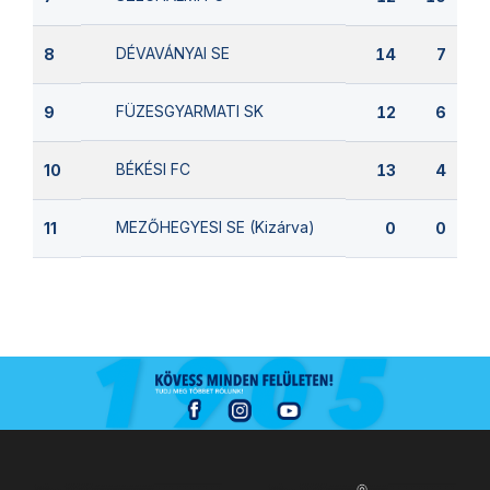
DÉVAVÁNYAI SE
8
14
7
FÜZESGYARMATI SK
9
12
6
BÉKÉSI FC
10
13
4
MEZŐHEGYESI SE (Kizárva)
11
0
0