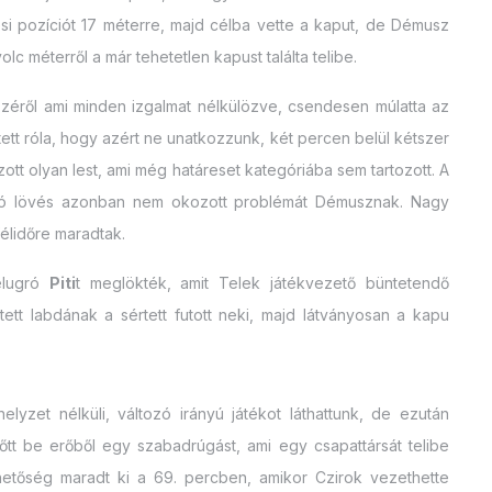
i pozíciót 17 méterre, majd célba vette a kaput, de Démusz
olc méterről a már tehetetlen kapust találta telibe.
széről ami minden izgalmat nélkülözve, csendesen múlatta az
 tett róla, hogy azért ne unatkozzunk, két percen belül kétszer
ott olyan lest, ami még határeset kategóriába sem tartozott. A
artó lövés azonban nem okozott problémát Démusznak. Nagy
élidőre maradtak.
elugró
Piti
t meglökték, amit Telek játékvezető büntetendő
etett labdának a sértett futott neki, majd látványosan a kapu
lyzet nélküli, változó irányú játékot láthattunk, de ezután
lőtt be erőből egy szabadrúgást, ami egy csapattársát telibe
ehetőség maradt ki a 69. percben, amikor Czirok vezethette