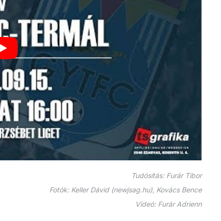
Tudósítás: Furár Tibor
Fotók: Keller Dávid (newjsag.hu), Kovács Bence
Videó: Furár Adrienn