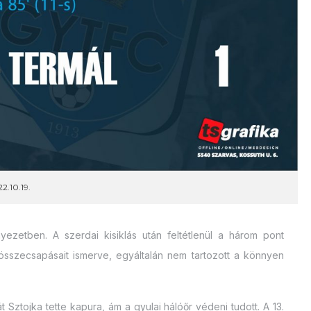
2.10.19.
yezetben. A szerdai kisiklás után feltétlenül a három pont
 összecsapásait ismerve, egyáltalán nem tartozott a könnyen
ztojka tette kapura, ám a gyulai hálóőr védeni tudott. A 13.