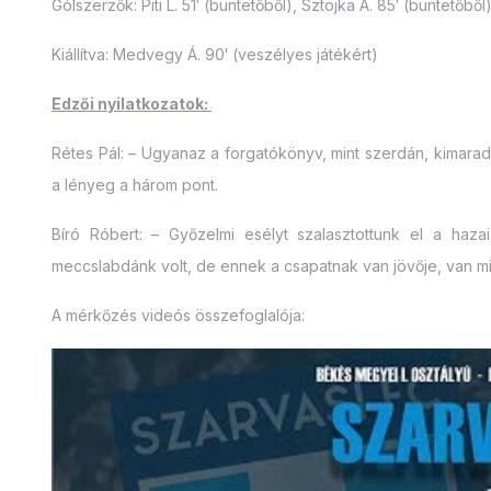
Gólszerzők: Piti L. 51′ (büntetőből), Sztojka Á. 85′ (büntetőből)
Kiállítva: Medvegy Á. 90′ (veszélyes játékért)
Edzői nyilatkozatok:
Rétes Pál: – Ugyanaz a forgatókönyv, mint szerdán, kimarad
a lényeg a három pont.
Bíró Róbert: – Győzelmi esélyt szalasztottunk el a hazai
meccslabdánk volt, de ennek a csapatnak van jövője, van mir
A mérkőzés videós összefoglalója: