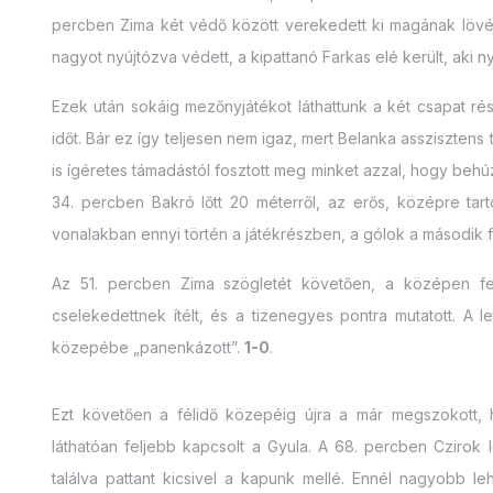
percben Zima két védő között verekedett ki magának lövés
nagyot nyújtózva védett, a kipattanó Farkas elé került, aki ny
Ezek után sokáig mezőnyjátékot láthattunk a két csapat ré
időt. Bár ez így teljesen nem igaz, mert Belanka asszisztens
is ígéretes támadástól fosztott meg minket azzal, hogy behúz
34. percben Bakró lőtt 20 méterről, az erős, középre t
vonalakban ennyi történ a játékrészben, a gólok a második f
Az 51. percben Zima szögletét követően, a középen f
cselekedettnek ítélt, és a tizenegyes pontra mutatott. A l
közepébe „panenkázott”.
1-0
.
Ezt követően a félidő közepéig újra a már megszokott, he
láthatóan feljebb kapcsolt a Gyula. A 68. percben Czirok 
találva pattant kicsivel a kapunk mellé. Ennél nagyobb l