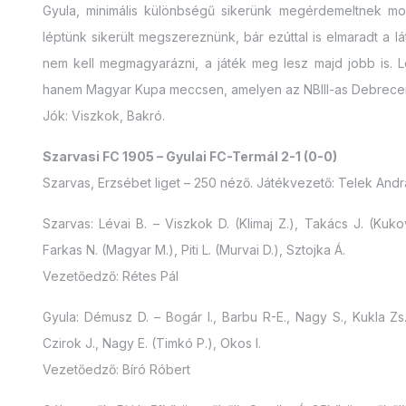
Gyula, minimális különbségű sikerünk megérdemeltnek mo
léptünk sikerült megszereznünk, bár ezúttal is elmaradt a 
nem kell megmagyarázni, a játék meg lesz majd jobb is. 
hanem Magyar Kupa meccsen, amelyen az NBIII-as Debreceni
Jók: Viszkok, Bakró.
Szarvasi FC 1905 – Gyulai FC-Termál 2-1 (0-0)
Szarvas, Erzsébet liget – 250 néző. Játékvezető: Telek Andr
Szarvas: Lévai B. – Viszkok D. (Klimaj Z.), Takács J. (Kuko
Farkas N. (Magyar M.), Piti L. (Murvai D.), Sztojka Á.
Vezetőedző: Rétes Pál
Gyula: Démusz D. – Bogár I., Barbu R-E., Nagy S., Kukla Zs.
Czirok J., Nagy E. (Timkó P.), Okos I.
Vezetőedző: Bíró Róbert