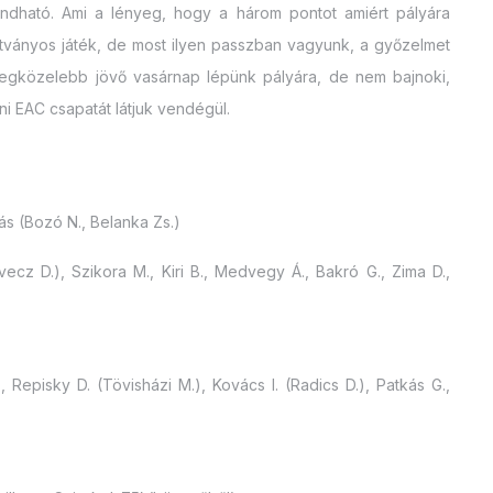
ndható. Ami a lényeg, hogy a három pontot amiért pályára
látványos játék, de most ilyen passzban vagyunk, a győzelmet
Legközelebb jövő vasárnap lépünk pályára, de nem bajnoki,
 EAC csapatát látjuk vendégül.
ás (Bozó N., Belanka Zs.)
vecz D.), Szikora M., Kiri B., Medvegy Á., Bakró G., Zima D.,
, Repisky D. (Tövisházi M.), Kovács I. (Radics D.), Patkás G.,