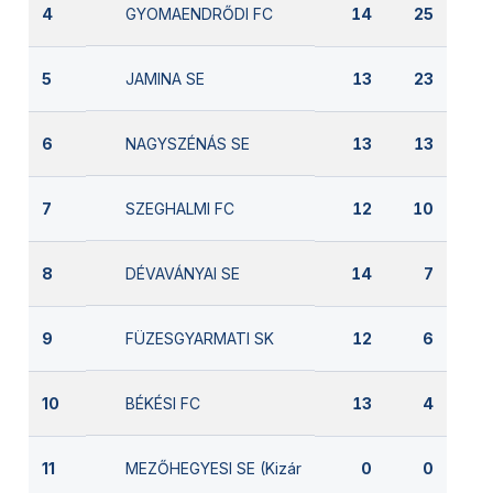
GYOMAENDRŐDI FC
4
14
25
JAMINA SE
5
13
23
NAGYSZÉNÁS SE
6
13
13
SZEGHALMI FC
7
12
10
DÉVAVÁNYAI SE
8
14
7
FÜZESGYARMATI SK
9
12
6
BÉKÉSI FC
10
13
4
MEZŐHEGYESI SE (Kizárva)
11
0
0