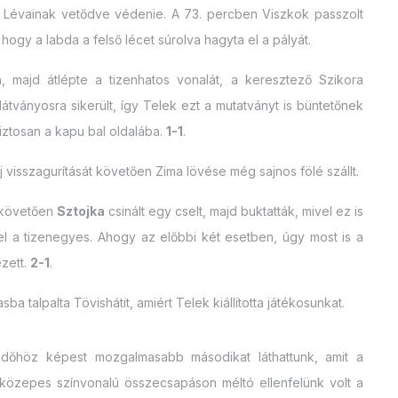
et Lévainak vetődve védenie. A 73. percben Viszkok passzolt
 hogy a labda a felső lécet súrolva hagyta el a pályát.
 majd átlépte a tizenhatos vonalát, a keresztező Szikora
látványosra sikerült, így Telek ezt a mutatványt is büntetőnek
biztosan a kapu bal oldalába.
1-1
.
aj visszagurítását követően Zima lövése még sajnos fölé szállt.
t követően
Sztojka
csinált egy cselt, majd buktatták, mivel ez is
 el a tizenegyes. Ahogy az előbbi két esetben, úgy most is a
ezett.
2-1
.
talpalta Tövishátit, amiért Telek kiállította játékosunkat.
lidőhöz képest mozgalmasabb másodikat láthattunk, amit a
 közepes színvonalú összecsapáson méltó ellenfelünk volt a