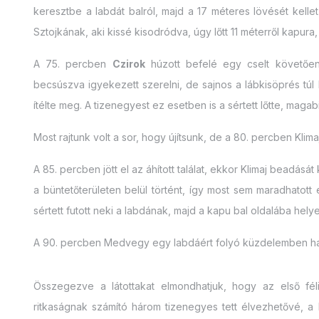
keresztbe a labdát balról, majd a 17 méteres lövését kell
Sztojkának, aki kissé kisodródva, úgy lőtt 11 méterről kapura,
A 75. percben
Czirok
húzott befelé egy cselt követően,
becsúszva igyekezett szerelni, de sajnos a lábkisöprés túl 
ítélte meg. A tizenegyest ez esetben is a sértett lőtte, maga
Most rajtunk volt a sor, hogy újítsunk, de a 80. percben Klim
A 85. percben jött el az áhított találat, ekkor Klimaj beadásá
a büntetőterületen belül történt, így most sem maradhatott
sértett futott neki a labdának, majd a kapu bal oldalába hely
A 90. percben Medvegy egy labdáért folyó küzdelemben hasba 
Összegezve a látottakat elmondhatjuk, hogy az első fé
ritkaságnak számító három tizenegyes tett élvezhetővé, a