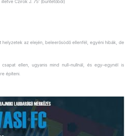
 illetve Czirok J. 75′ (büntetőből)
t helyzetek az elején, beleerősödő ellenfél, egyéni hibák, de
 csapat ellen, ugyanis mind null–nullnál, és egy–egynél is
e építeni.