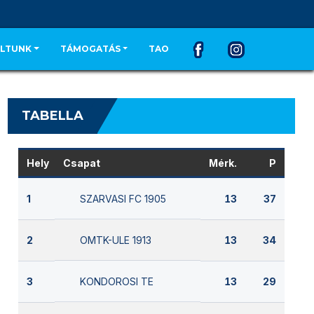
LTUNK
TÁMOGATÁS
TAO
TABELLA
Hely
Csapat
Mérk.
P
SZARVASI FC 1905
1
13
37
OMTK-ULE 1913
2
13
34
KONDOROSI TE
3
13
29