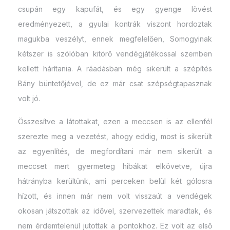
csupán egy kapufát, és egy gyenge lövést
eredményezett, a gyulai kontrák viszont hordoztak
magukba veszélyt, ennek megfelelően, Somogyinak
kétszer is szólóban kitörő vendégjátékossal szemben
kellett hárítania. A ráadásban még sikerült a szépítés
Bány büntetőjével, de ez már csat szépségtapasznak
volt jó.
Összesítve a látottakat, ezen a meccsen is az ellenfél
szerezte meg a vezetést, ahogy eddig, most is sikerült
az egyenlítés, de megfordítani már nem sikerült a
meccset mert gyermeteg hibákat elkövetve, újra
hátrányba kerültünk, ami perceken belül két gólosra
hízott, és innen már nem volt visszaút a vendégek
okosan játszottak az idővel, szervezettek maradtak, és
nem érdemtelenül jutottak a pontokhoz. Ez volt az első