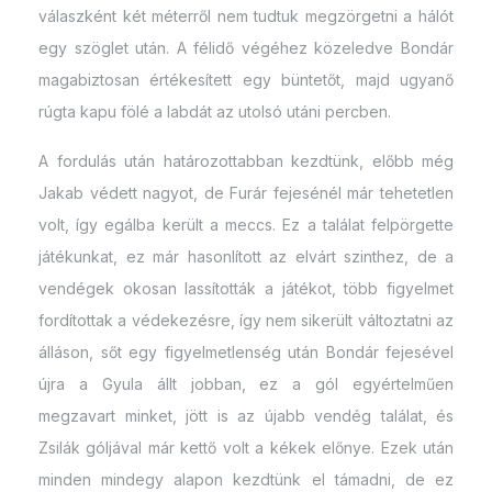
válaszként két méterről nem tudtuk megzörgetni a hálót
egy szöglet után. A félidő végéhez közeledve Bondár
magabiztosan értékesített egy büntetőt, majd ugyanő
rúgta kapu fölé a labdát az utolsó utáni percben.
A fordulás után határozottabban kezdtünk, előbb még
Jakab védett nagyot, de Furár fejesénél már tehetetlen
volt, így egálba került a meccs. Ez a találat felpörgette
játékunkat, ez már hasonlított az elvárt szinthez, de a
vendégek okosan lassították a játékot, több figyelmet
fordítottak a védekezésre, így nem sikerült változtatni az
álláson, sőt egy figyelmetlenség után Bondár fejesével
újra a Gyula állt jobban, ez a gól egyértelműen
megzavart minket, jött is az újabb vendég találat, és
Zsilák góljával már kettő volt a kékek előnye. Ezek után
minden mindegy alapon kezdtünk el támadni, de ez