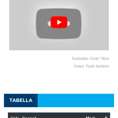
Tudósítás: Furár Tibor
Videó: Furár Adrienn
TABELLA