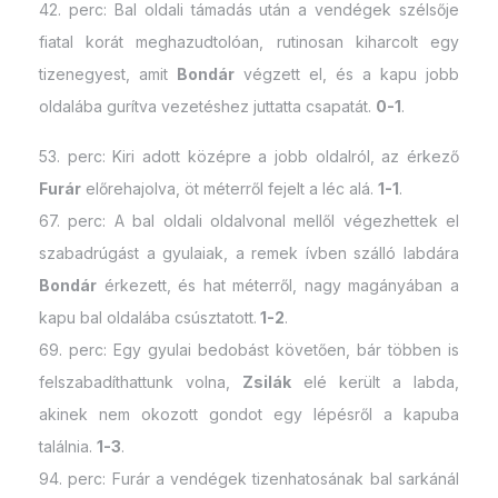
42. perc: Bal oldali támadás után a vendégek szélsője
fiatal korát meghazudtolóan, rutinosan kiharcolt egy
tizenegyest, amit
Bondár
végzett el, és a kapu jobb
oldalába gurítva vezetéshez juttatta csapatát.
0-1
.
53. perc: Kiri adott középre a jobb oldalról, az érkező
Furár
előrehajolva, öt méterről fejelt a léc alá.
1-1
.
67. perc: A bal oldali oldalvonal mellől végezhettek el
szabadrúgást a gyulaiak, a remek ívben szálló labdára
Bondár
érkezett, és hat méterről, nagy magányában a
kapu bal oldalába csúsztatott.
1-2
.
69. perc: Egy gyulai bedobást követően, bár többen is
felszabadíthattunk volna,
Zsilák
elé került a labda,
akinek nem okozott gondot egy lépésről a kapuba
találnia.
1-3
.
94. perc: Furár a vendégek tizenhatosának bal sarkánál