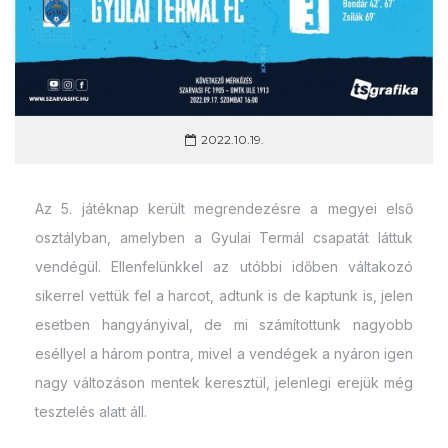
2022.10.19.
Az 5. játéknap került megrendezésre a megyei első
osztályban, amelyben a Gyulai Termál csapatát láttuk
vendégül. Ellenfelünkkel az utóbbi időben váltakozó
sikerrel vettük fel a harcot, adtunk is de kaptunk is, jelen
esetben hangyányival, de mi számítottunk nagyobb
eséllyel a három pontra, mivel a vendégek a nyáron igen
nagy változáson mentek keresztül, jelenlegi erejük még
tesztelés alatt áll.