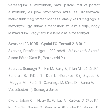
vereségünk a szezonban, hazai pályán már öt pontot
elszórtunk, és jövő szombaton azzal az Orosházával
mérkőzünk meg szintén idehaza, amely kezd meglógni a
mezőnytől, így annak a meccsnek az lesz a tétje, hogy
leszakadunk, vagy tartjuk a lépést az élmezőnnyel.
Szarvasi FC 1905 – Gyulai FC-Termál 2-3 (0-1)
Szarvas, Erzsébet liget – 200 néző. Játékvezető: Szántó
Simon Péter (Kató B., Petrovszki P.)
Szarvas: Somogyi P. – Kiri M., Bány B., Pilán M. (Lénárt F.),
Zahorán B., Pilán R., Deli L. (Kerekes S.), Styecz B.
(Magyar M.), Furár R., Czvalinga M. (Zima D.), Barna V.
Vezetőedző: ifj. Somogyi János
Gyula: Jakab G. – Nagy S., Farkas Á., Kártyás D. (Piss P.),
Kovács Zs., Radics D., Bondár A. (Repisky D.), Vágási T.,