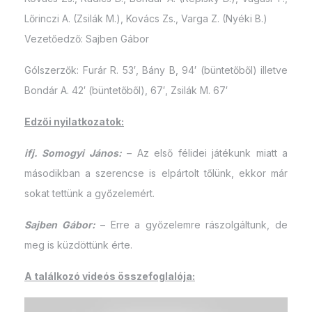
Lőrinczi A. (Zsilák M.), Kovács Zs., Varga Z. (Nyéki B.)
Vezetőedző: Sajben Gábor
Gólszerzők: Furár R. 53′, Bány B, 94′ (büntetőből) illetve
Bondár A. 42′ (büntetőből), 67′, Zsilák M. 67′
Edzői nyilatkozatok:
ifj. Somogyi János:
– Az első félidei játékunk miatt a
másodikban a szerencse is elpártolt tőlünk, ekkor már
sokat tettünk a győzelemért.
Sajben Gábor:
– Erre a győzelemre rászolgáltunk, de
meg is küzdöttünk érte.
A találkozó videós összefoglalója: