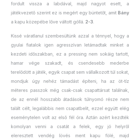
fordult vissza a labdával, majd nagyot esett, a
játékvezető szerint ez is megért egy büntetőt, amit
Bány
a kapu közepébe lőve váltott góllá.
2-3
.
Kissé váratlanul szembesültünk azzal a ténnyel, hogy a
gyulai fiatalok igen agresszívan letámadtak minket a
kezdeti időszakban, ez a pressing nem sokáig tartott,
hamar vége szakadt, és csendesebb mederbe
terelődött a játék, egyik csapat sem vállalkozott túl sokat,
mondjuk úgy nehéz támadást építeni, ha az öt-tíz
méteres passzok még csak-csak csapattársat találnak,
de az ennél hosszabb átadások túlnyomó része nem
talált célt, legalábbis nem csapatbelit, ezzel együtt elég
eseménytelen volt az első fél óra. Aztán azért kezdték
komolyan venni a csatát a felek, egy jó helyről
eleresztett vendég lövés ment kapu fölé, majd