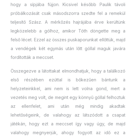
hogy a sípjába fújjon. Kicsivel később Paulik távoli
próbálkozását csak másodszorra szedte fel a remekül
teljesítő Szász. A mérkőzés hajrájába érve kerültünk
legközelebb a gólhoz, amikor Tóth döngette meg a
felső lécet. Ezzel az összes puskaporunkat ellőttük, majd
a vendégek két egymás után lőtt góllal maguk javára
fordították a meccset.
Összegezve a látottakat elmondhatjuk, hogy a találkozó
első részében ezúttal is bőkezűen bántunk a
helyzeteinkkel, ami nem is lett volna gond, mert a
vezetés meg volt, de megint egy könnyű góllal felhoztuk
az ellenfelet, ami után még mindig akadtak
lehetőségeink, de valahogy az látszódott a csapat
játékán, hogy ezt a meccset így vagy úgy, de majd
valahogy megnyerjük, ahogy fogyott az idő ez a