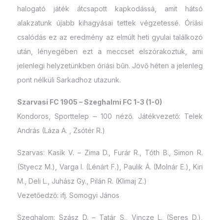
halogató játék átcsapott kapkodássá, amit hátsó
alakzatunk újabb kihagyásai tettek végzetessé. Óriási
csalódás ez az eredmény az elmúlt heti gyulai találkozó
után, lényegében ezt a meccset elszórakoztuk, ami
jelenlegi helyzetünkben óriási bűn. Jövő héten a jelenleg
pont nélküli Sarkadhoz utazunk.
Szarvasi FC 1905 – Szeghalmi FC 1-3 (1-0)
Kondoros, Sporttelep – 100 néző. Játékvezető: Telek
András (Láza A. , Zsótér R.)
Szarvas: Kasik V. – Zima D., Furár R., Tóth B., Simon R.
(Styecz M.), Varga I. (Lénárt F.), Paulik Á. (Molnár E.), Kiri
M., Deli L., Juhász Gy., Pilán R. (Klimaj Z.)
Vezetőedző: ifj. Somogyi János
Szeghalom: Szász D. – Tatár S., Vincze L. (Seres D.),