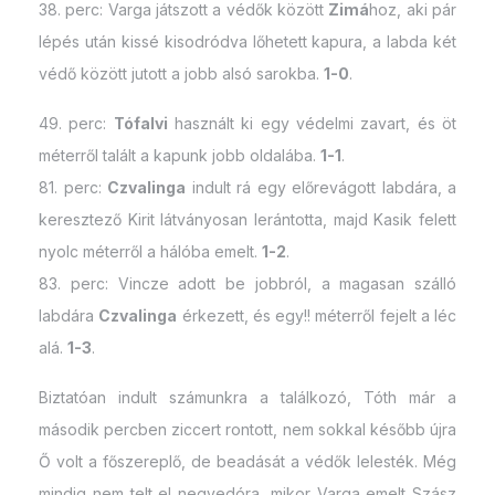
38. perc: Varga játszott a védők között
Zimá
hoz, aki pár
lépés után kissé kisodródva lőhetett kapura, a labda két
védő között jutott a jobb alsó sarokba.
1-0
.
49. perc:
Tófalvi
használt ki egy védelmi zavart, és öt
méterről talált a kapunk jobb oldalába.
1-1
.
81. perc:
Czvalinga
indult rá egy előrevágott labdára, a
keresztező Kirit látványosan lerántotta, majd Kasik felett
nyolc méterről a hálóba emelt.
1-2
.
83. perc: Vincze adott be jobbról, a magasan szálló
labdára
Czvalinga
érkezett, és egy!! méterről fejelt a léc
alá.
1-3
.
Biztatóan indult számunkra a találkozó, Tóth már a
második percben ziccert rontott, nem sokkal később újra
Ő volt a főszereplő, de beadását a védők lelesték. Még
mindig nem telt el negyedóra, mikor Varga emelt Szász