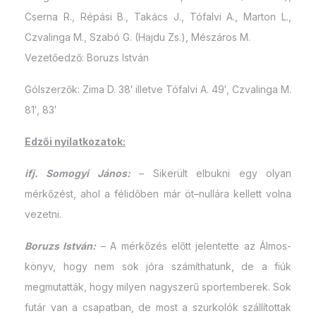
Cserna R., Répási B., Takács J., Tófalvi A., Marton L.,
Czvalinga M., Szabó G. (Hajdu Zs.), Mészáros M.
Vezetőedző: Boruzs István
Gólszerzők: Zima D. 38′ illetve Tófalvi A. 49′, Czvalinga M.
81′, 83′
Edzői nyilatkozatok:
ifj. Somogyi János:
– Sikerült elbukni egy olyan
mérkőzést, ahol a félidőben már öt–nullára kellett volna
vezetni.
Boruzs István:
– A mérkőzés előtt jelentette az Álmos-
könyv, hogy nem sok jóra számíthatunk, de a fiúk
megmutatták, hogy milyen nagyszerű sportemberek. Sok
futár van a csapatban, de most a szurkolók szállítottak