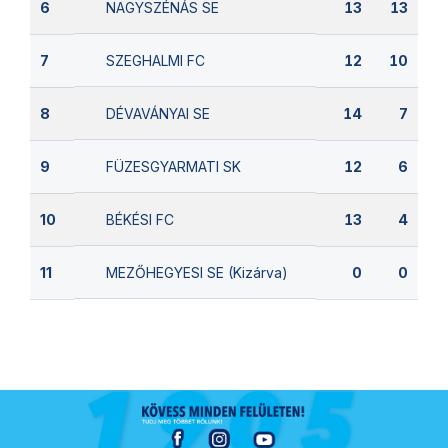
NAGYSZÉNÁS SE
6
13
13
SZEGHALMI FC
7
12
10
DÉVAVÁNYAI SE
8
14
7
FÜZESGYARMATI SK
9
12
6
BÉKÉSI FC
10
13
4
MEZŐHEGYESI SE (Kizárva)
11
0
0