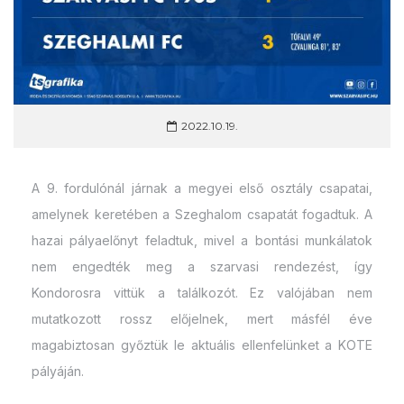
2022.10.19.
A 9. fordulónál járnak a megyei első osztály csapatai,
amelynek keretében a Szeghalom csapatát fogadtuk. A
hazai pályaelőnyt feladtuk, mivel a bontási munkálatok
nem engedték meg a szarvasi rendezést, így
Kondorosra vittük a találkozót. Ez valójában nem
mutatkozott rossz előjelnek, mert másfél éve
magabiztosan győztük le aktuális ellenfelünket a KOTE
pályáján.