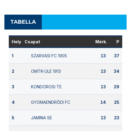
TABELLA
Hely
Csapat
Mérk.
P
SZARVASI FC 1905
1
13
37
OMTK-ULE 1913
2
13
34
KONDOROSI TE
3
13
29
GYOMAENDRŐDI FC
4
14
25
JAMINA SE
5
13
23