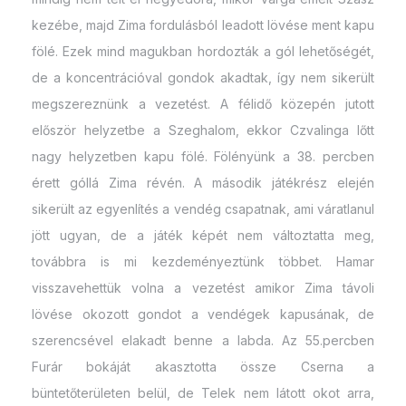
kezébe, majd Zima fordulásból leadott lövése ment kapu
fölé. Ezek mind magukban hordozták a gól lehetőségét,
de a koncentrációval gondok akadtak, így nem sikerült
megszereznünk a vezetést. A félidő közepén jutott
először helyzetbe a Szeghalom, ekkor Czvalinga lőtt
nagy helyzetben kapu fölé. Fölényünk a 38. percben
érett góllá Zima révén. A második játékrész elején
sikerült az egyenlítés a vendég csapatnak, ami váratlanul
jött ugyan, de a játék képét nem változtatta meg,
továbbra is mi kezdeményeztünk többet. Hamar
visszavehettük volna a vezetést amikor Zima távoli
lövése okozott gondot a vendégek kapusának, de
szerencsével elakadt benne a labda. Az 55.percben
Furár bokáját akasztotta össze Cserna a
büntetőterületen belül, de Telek nem látott okot arra,