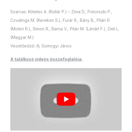
Szarvas: Köteles A. (Kollár P.) – Zima D., Polonszki P.,
Czvalinga M. (Kerekes S.), Furár R., Bány B., Pilán R.
(Moleri R.), Simon R., Barna V., Pilán M. (Lénárt F.), Deli L.
(Magyar M.)
Vezetőedző: ifj. Somogyi János
A találkozó videós összefoglalója: