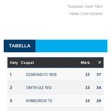
Tudósítás: Furár Tibor
Videó: Furár Adrienn
TABELLA
Hely
Csapat
Mérk.
P
SZARVASI FC 1905
1
13
37
OMTK-ULE 1913
2
13
34
KONDOROSI TE
3
13
29