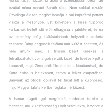
Márkó lábát húzták ki alóla a tizenhatoson belül, de
ezúttal néma maradt Baráth sípja. Nem sokkal ezután
Czvalinga élesen meglőtt labdája a bal kapufáról pattant
vissza a mezőnybe. Ezt követően a kissé túlpörgő
Farkasnak kellett idő előtt elhagynia a játékteret, és ez
az esemény még kilátástalanabb helyzetbe sodorta
csapatát. Bány negyedik találata már kiütést sejtetett, és
nem álltunk meg, a frissen beállt Kerekes is
feliratkozhatott volna gólszerzők közé, de lövése kijött a
kapusról, majd Zima próbálkozhatott a kipattanóval, de
Kurta ebbe is belekapott, tartva a lelket csapatában.
Bánynak az ötödik góljával fél tucat lett a különbség,
majd Magyar találta kertbe foglalta mérkőzést.
A hamar rúgott gól megfelelő mederbe terelte a
meccset, ami kulcsfontosságú volt számunkra, ismerve a