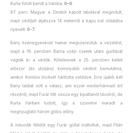
Kurta fölött került a hálóba.
0-6
.
87. perc: Magyar a Zimától kapott labdával megindult,
majd védőjét átjátszva 14 méterről a kapu bal oldalába
nyesett.
0-7
.
Bány tizenegyesével hamar megszereztük a vezetést,
majd a 19. percben Barna szép cselek utáni gurítását
vágták ki a védők. Kötelesnek a 25. percben kellet
először (és utoljára) komolyabb védést bemutatnia,
amikor Komlósi lövését hárította vetődve. Erre újabb két
Bány találat volt a válasz, ami ezzel mesterhármast ért
részéről, majd Furár lőtt vissza egy kipattanót távolról, de
Kurta hárítani tudott, így a szünetre maradt a
megnyugtató három gólos előny.
A második félidőt egy Furár góllal indítottuk, majd Pilán