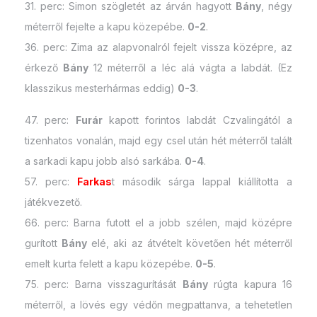
31. perc: Simon szögletét az árván hagyott
Bány
, négy
méterről fejelte a kapu közepébe.
0-2
.
36. perc: Zima az alapvonalról fejelt vissza középre, az
érkező
Bány
12 méterről a léc alá vágta a labdát. (Ez
klasszikus mesterhármas eddig)
0-3
.
47. perc:
Furár
kapott forintos labdát Czvalingától a
tizenhatos vonalán, majd egy csel után hét méterről talált
a sarkadi kapu jobb alsó sarkába.
0-4
.
57. perc:
Farkas
t második sárga lappal kiállította a
játékvezető.
66. perc: Barna futott el a jobb szélen, majd középre
gurított
Bány
elé, aki az átvételt követően hét méterről
emelt kurta felett a kapu közepébe.
0-5
.
75. perc: Barna visszagurítását
Bány
rúgta kapura 16
méterről, a lövés egy védőn megpattanva, a tehetetlen