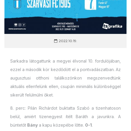
2022.10.19.
Sarkadra látogattunk a megyei élvonal 10. fordulójában,
ezzel a második kör kezdődött el a pontvadászatban. Az
augusztusi otthoni találkozónkon megszenvedtünk
aktuális ellenfelünk ellen, csupán minimális különbséggel
sikerült felülmúlni őket.
8. perc: Pilán Richárdot buktatta Szabó a tizenhatoson
belül, amiért tizenegyest ítélt Baráth a javunkra. A
büntetőt
Bány
a kapu közepébe lőtte.
0-1
.