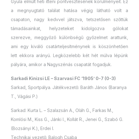
Gyula elmúlt heti itteni pontvesztésének körülményeit. Ez
a megnyugtató találat hatása végig látható volt a
csapaton, nagy kedvvel játszva, tetszetősen szőttük
támadásainkat, helyzeteket kidolgozva gólokat
szerezve, meggyőző különbségű győzelmet arattunk,
ami egy kiváló csatárteljesítménynek is köszönhetően
lett ekkora arányú. Legközelebb két hét múlva lépünk
pályára, amikor a Nagyszénás csapatát fogadjuk.
Sarkadi Kinizsi LE – Szarvasi FC ‘1905’ 0-7 (0-3)
Sarkad, Sportpálya. Játékvezető: Baráth János (Baranya
T., Vágási P.)
Sarkad: Kurta L. – Szalazsán A., Oláh G., Farkas M.,
Komlósi M., Kiss G., Jánki I., Kollát R., Jenei G., Szabó G.
(Bozsányi K.), Erdei I.
Technikai vezető: Balogh Csaba