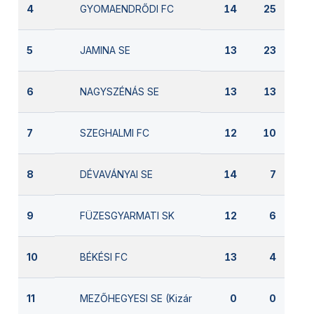
GYOMAENDRŐDI FC
4
14
25
JAMINA SE
5
13
23
NAGYSZÉNÁS SE
6
13
13
SZEGHALMI FC
7
12
10
DÉVAVÁNYAI SE
8
14
7
FÜZESGYARMATI SK
9
12
6
BÉKÉSI FC
10
13
4
MEZŐHEGYESI SE (Kizárva)
11
0
0