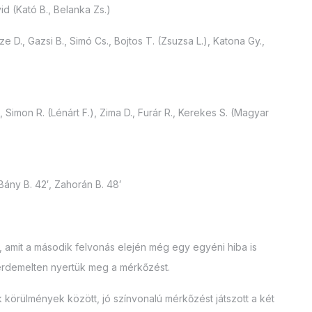
d (Kató B., Belanka Zs.)
 D., Gazsi B., Simó Cs., Bojtos T. (Zsuzsa L.), Katona Gy.,
., Simon R. (Lénárt F.), Zima D., Furár R., Kerekes S. (Magyar
 Bány B. 42′, Zahorán B. 48′
k, amit a második felvonás elején még egy egyéni hiba is
gérdemelten nyertük meg a mérkőzést.
örülmények között, jó színvonalú mérkőzést játszott a két