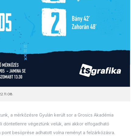
2.11.08.
tunk, a mérkőzésre Gyulán került sor a Grosics Akadémia
küli döntetlenre végeztünk velük, ami akkor elfogadható
pont besöprése adhatott volna reményt a felzárkózásra.