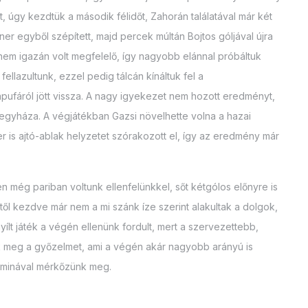
, úgy kezdtük a második félidőt, Zahorán találatával már két
ner egyből szépített, majd percek múltán Bojtos góljával újra
nem igazán volt megfelelő, így nagyobb elánnal próbáltuk
ellazultunk, ezzel pedig tálcán kínáltuk fel a
ufáról jött vissza. A nagy igyekezet nem hozott eredményt,
égegyháza. A végjátékban Gazsi növelhette volna a hazai
is ajtó-ablak helyzetet szórakozott el, így az eredmény már
n még pariban voltunk ellenfelünkkel, sőt kétgólos előnyre is
ettől kezdve már nem a mi szánk íze szerint alakultak a dolgok,
ílt játék a végén ellenünk fordult, mert a szervezettebb,
k meg a győzelmet, ami a végén akár nagyobb arányú is
Jaminával mérkőzünk meg.