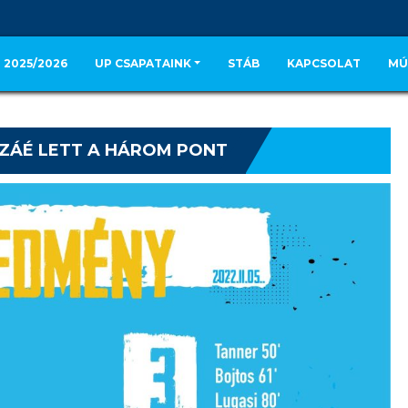
 2025/2026
UP CSAPATAINK
STÁB
KAPCSOLAT
MÚ
ÁZÁÉ LETT A HÁROM PONT