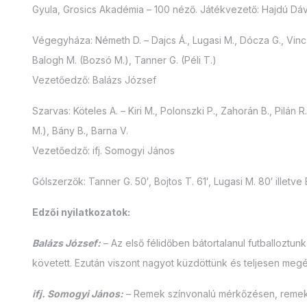
Gyula, Grosics Akadémia – 100 néző. Játékvezető: Hajdú Dávi
Végegyháza: Németh D. – Dajcs Á., Lugasi M., Dócza G., Vincze
Balogh M. (Bozsó M.), Tanner G. (Péli T.)
Vezetőedző: Balázs József
Szarvas: Köteles A. – Kiri M., Polonszki P., Zahorán B., Pilán R
M.), Bány B., Barna V.
Vezetőedző: ifj. Somogyi János
Gólszerzők: Tanner G. 50′, Bojtos T. 61′, Lugasi M. 80′ illetve
Edzői nyilatkozatok:
Balázs József:
– Az első félidőben bátortalanul futballoztun
követett. Ezután viszont nagyot küzdöttünk és teljesen me
ifj. Somogyi János:
– Remek színvonalú mérkőzésen, remek k