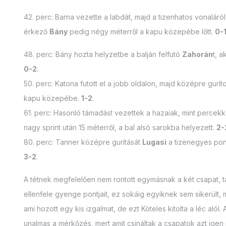
42. perc: Barna vezette a labdát, majd a tizenhatos vonaláró
érkező
Bány
pedig négy méterről a kapu közepébe lőtt.
0-
48. perc: Bány hozta helyzetbe a balján felfutó
Zahorán
t, 
0-2
.
50. perc: Katona futott el a jobb oldalon, majd középre gurít
kapu közepébe.
1-2
.
61. perc: Hasonló támadást vezettek a hazaiak, mint percekkel
nagy sprint után 15 méterről, a bal alsó sarokba helyezett.
2-
80. perc: Tanner középre gurítását
Lugasi
a tizenegyes pon
3-2
.
A tétnek megfelelően nem rontott egymásnak a két csapat, ta
ellenfele gyenge pontjait, ez sokáig egyiknek sem sikerült, 
ami hozott egy kis izgalmat, de ezt Köteles kitolta a léc alól. 
unalmas a mérkőzés, mert amit csináltak a csapatok azt igen