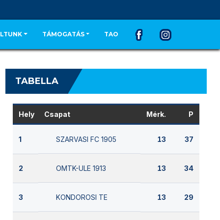
LTUNK
TÁMOGATÁS
TAO
TABELLA
Hely
Csapat
Mérk.
P
SZARVASI FC 1905
1
13
37
OMTK-ULE 1913
2
13
34
KONDOROSI TE
3
13
29