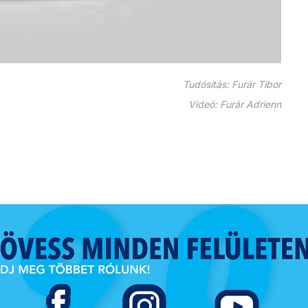
Tudósítás: Furár Tibor
Videó: Furár Adrienn