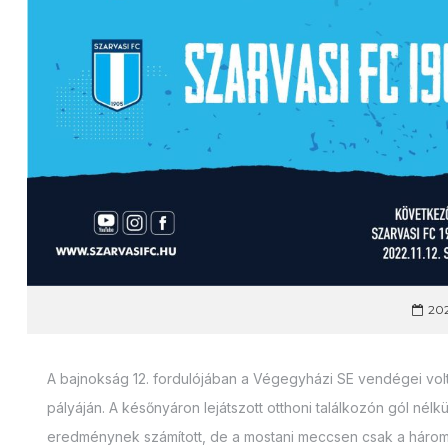
202
A bajnokság 12. fordulójában a Végegyházi SE vendégei vol
pályáján. A későnyáron lejátszott otthoni találkozón gól nél
eredménynek számított, de a mostani meccsen csak a három 