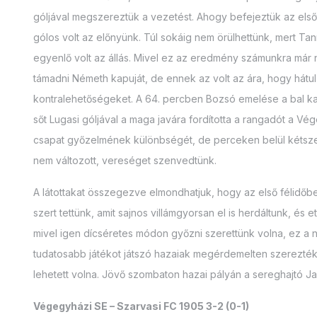
góljával megszereztük a vezetést. Ahogy befejeztük az elsőt
gólos volt az előnyünk. Túl sokáig nem örülhettünk, mert Tan
egyenlő volt az állás. Mivel ez az eredmény számunkra már 
támadni Németh kapuját, de ennek az volt az ára, hogy hátul f
kontralehetőségeket. A 64. percben Bozsó emelése a bal kap
sőt Lugasi góljával a maga javára fordította a rangadót a V
csapat győzelmének különbségét, de perceken belül kétszer 
nem változott, vereséget szenvedtünk.
A látottakat összegezve elmondhatjuk, hogy az első félidőbe
szert tettünk, amit sajnos villámgyorsan el is herdáltunk, és 
mivel igen dícséretes módon győzni szerettünk volna, ez a ny
tudatosabb játékot játszó hazaiak megérdemelten szerezté
lehetett volna. Jövő szombaton hazai pályán a sereghajtó 
Végegyházi SE – Szarvasi FC 1905 3-2 (0-1)