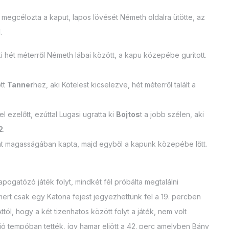
l megcélozta a kaput, lapos lövését Németh oldalra ütötte, az
1
.
aki hét méterről Németh lábai között, a kapu közepébe gurított.
ott
Tanner
hez, aki Kötelest kicselezve, hét méterről talált a
 ezelőtt, ezúttal Lugasi ugratta ki
Bojtos
t a jobb szélen, aki
2
.
t magasságában kapta, majd egyből a kapunk közepébe lőtt.
pogatózó játék folyt, mindkét fél próbálta megtalálni
mert csak egy Katona fejest jegyezhettünk fel a 19. percben
Attól, hogy a két tizenhatos között folyt a játék, nem volt
 jó tempóban tették, így hamar eljött a 42. perc amelyben Bány