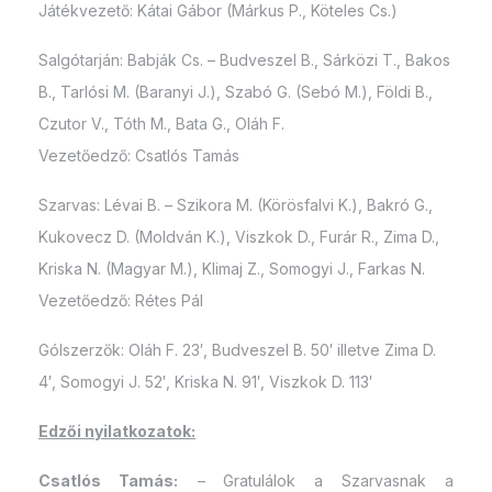
Játékvezető: Kátai Gábor (Márkus P., Köteles Cs.)
Salgótarján: Babják Cs. – Budveszel B., Sárközi T., Bakos
B., Tarlósi M. (Baranyi J.), Szabó G. (Sebó M.), Földi B.,
Czutor V., Tóth M., Bata G., Oláh F.
Vezetőedző: Csatlós Tamás
Szarvas: Lévai B. – Szikora M. (Körösfalvi K.), Bakró G.,
Kukovecz D. (Moldván K.), Viszkok D., Furár R., Zima D.,
Kriska N. (Magyar M.), Klimaj Z., Somogyi J., Farkas N.
Vezetőedző: Rétes Pál
Gólszerzők: Oláh F. 23′, Budveszel B. 50′ illetve Zima D.
4′, Somogyi J. 52′, Kriska N. 91′, Viszkok D. 113′
Edzői nyilatkozatok:
Csatlós Tamás:
–
Gratulálok a Szarvasnak a