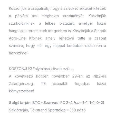
Köszönjük a csapatnak, hogy a szívüket lelküket kitették
a pályára ami meghozta eredményét! Köszönjük
szurkolóinknak a lelkes biztatást, amellyel hazai
hangulatot teremtettek idegenben is! Köszönjük a Stabák
Agro-Line Kft-nek amely lehetővé tette a csapat
számára, hogy már egy nappal korábban elutazzon a
helyszínre!
KÖSZÖNJÜK! Folytatása következik …
A következő körben november 29-én az NB2-es
Zalaegerszegi TE csapatát fogadjuk hazai
környezetben!
Salgótarjáni BTC – Szarvasi FC 2-4
h.u.
(1-1, 1-1; 0-2)
Salgótarján, Tó-strand Sporttelep – 350 néző.