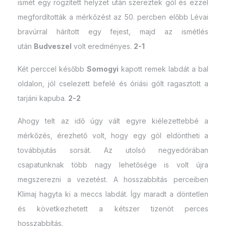
ismét egy rögzített helyzet után szereztek gól és ezzel
megfordították a mérkőzést az 50. percben előbb Lévai
bravúrral hárított egy fejest, majd az ismétlés
után
Budveszel
volt eredményes.
2-1
Két perccel később
Somogyi
kapott remek labdát a bal
oldalon, jól cselezett befelé és óriási gólt ragasztott a
tarjáni kapuba.
2-2
Ahogy telt az idő úgy vált egyre kiélezettebbé a
mérkőzés, érezhető volt, hogy egy gól eldöntheti a
továbbjutás sorsát. Az utolsó negyedórában
csapatunknak több nagy lehetősége is volt újra
megszerezni a vezetést. A hosszabbítás perceiben
Klimaj hagyta ki a meccs labdát. Így maradt a döntetlen
és következhetett a kétszer tizenöt perces
hosszabbítás.