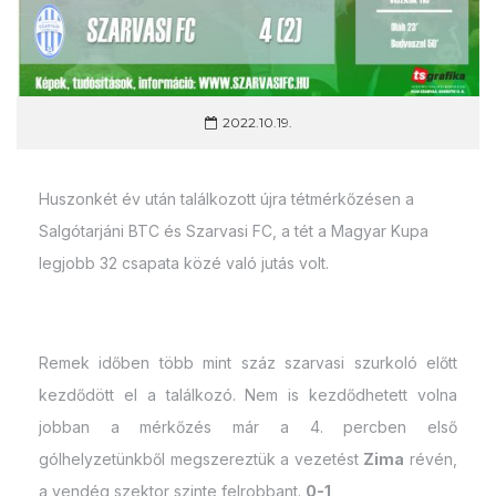
2022.10.19.
Huszonkét év után találkozott újra tétmérkőzésen a
Salgótarjáni BTC és Szarvasi FC, a tét a Magyar Kupa
legjobb 32 csapata közé való jutás volt.
Remek időben több mint száz szarvasi szurkoló előtt
kezdődött el a találkozó. Nem is kezdődhetett volna
jobban a mérkőzés már a 4. percben első
gólhelyzetünkből megszereztük a vezetést
Zima
révén,
a vendég szektor szinte felrobbant.
0-1