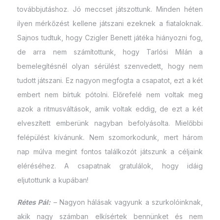
továbbjutáshoz. Jó meccset játszottunk. Minden héten
ilyen mérkőzést kellene játszani ezeknek a fiataloknak.
Sajnos tudtuk, hogy Czigler Benett játéka hiányozni fog,
de arra nem számítottunk, hogy Tarlósi Milán a
bemelegítésnél olyan sérülést szenvedett, hogy nem
tudott játszani. Ez nagyon megfogta a csapatot, ezt a két
embert nem bírtuk pótolni. Előrefelé nem voltak meg
azok a ritmusváltások, amik voltak eddig, de ezt a két
elveszített emberünk nagyban befolyásolta. Mielőbbi
felépülést kívánunk. Nem szomorkodunk, mert három
nap múlva megint fontos találkozót játszunk a céljaink
eléréséhez. A csapatnak gratulálok, hogy idáig
eljutottunk a kupában!
Rétes Pál:
– Nagyon hálásak vagyunk a szurkolóinknak,
akik nagy számban elkísértek bennünket és nem