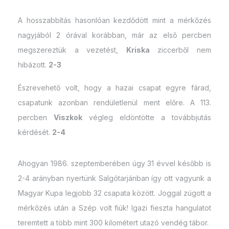
A hosszabbítás hasonlóan kezdődött mint a mérkőzés
nagyjából 2 órával korábban, már az első percben
megszereztük a vezetést,
Kriska
ziccerből nem
hibázott.
2-3
Észrevehető volt, hogy a hazai csapat egyre fárad,
csapatunk azonban rendületlenül ment előre. A 113.
percben
Viszkok
végleg eldöntötte a továbbjutás
kérdését.
2-4
Ahogyan 1986. szeptemberében úgy 31 évvel később is
2-4 arányban nyertünk Salgótarjánban így ott vagyunk a
Magyar Kupa legjobb 32 csapata között. Joggal zúgott a
mérkőzés után a Szép volt fiúk! Igazi fieszta hangulatot
teremtett a több mint 300 kilométert utazó vendég tábor.