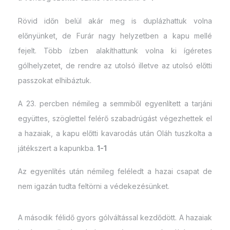
Rövid időn belül akár meg is duplázhattuk volna
előnyünket, de Furár nagy helyzetben a kapu mellé
fejelt. Több ízben alakíthattunk volna ki ígéretes
gólhelyzetet, de rendre az utolsó illetve az utolsó előtti
passzokat elhibáztuk.
A 23. percben némileg a semmiből egyenlített a tarjáni
együttes, szöglettel felérő szabadrúgást végezhettek el
a hazaiak, a kapu előtti kavarodás után Oláh tuszkolta a
játékszert a kapunkba.
1-1
Az egyenlítés után némileg feléledt a hazai csapat de
nem igazán tudta feltörni a védekezésünket.
A második félidő gyors gólváltással kezdődött. A hazaiak