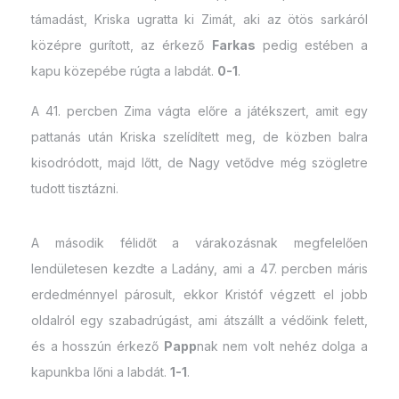
támadást, Kriska ugratta ki Zimát, aki az ötös sarkáról
középre gurított, az érkező
Farkas
pedig estében a
kapu közepébe rúgta a labdát.
0-1
.
A 41. percben Zima vágta előre a játékszert, amit egy
pattanás után Kriska szelídített meg, de közben balra
kisodródott, majd lőtt, de Nagy vetődve még szögletre
tudott tisztázni.
A második félidőt a várakozásnak megfelelően
lendületesen kezdte a Ladány, ami a 47. percben máris
erdedménnyel párosult, ekkor Kristóf végzett el jobb
oldalról egy szabadrúgást, ami átszállt a védőink felett,
és a hosszún érkező
Papp
nak nem volt nehéz dolga a
kapunkba lőni a labdát.
1-1
.