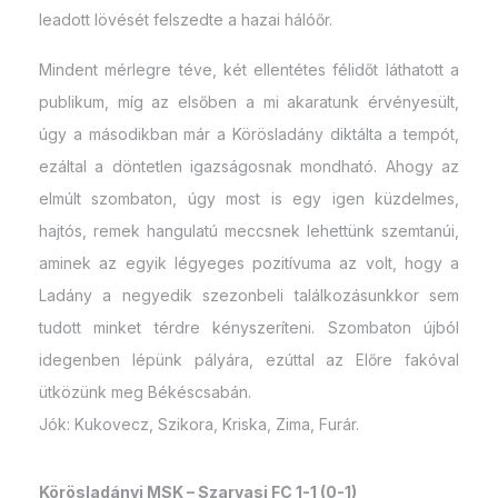
leadott lövését felszedte a hazai hálóőr.
Mindent mérlegre téve, két ellentétes félidőt láthatott a
publikum, míg az elsőben a mi akaratunk érvényesült,
úgy a másodikban már a Körösladány diktálta a tempót,
ezáltal a döntetlen igazságosnak mondható. Ahogy az
elmúlt szombaton, úgy most is egy igen küzdelmes,
hajtós, remek hangulatú meccsnek lehettünk szemtanúi,
aminek az egyik légyeges pozitívuma az volt, hogy a
Ladány a negyedik szezonbeli találkozásunkkor sem
tudott minket térdre kényszeríteni. Szombaton újból
idegenben lépünk pályára, ezúttal az Előre fakóval
ütközünk meg Békéscsabán.
Jók: Kukovecz, Szikora, Kriska, Zima, Furár.
Körösladányi MSK – Szarvasi FC 1-1 (0-1)