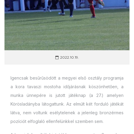
2022.10.19.
Igencsak besűrűsödött a megyei első osztály programja
a kora tavaszi mostoha időjárásnak köszönhetően, a
munka ünnepére is jutott játéknap (a 27.) amelyen
Körösladányba látogattunk. Az elmúlt két forduló játékát
látva, nem voltunk esélytelenek a jelenleg bronzérmes
pozíciót elfoglaló ellenfelünkkel szemben sem.