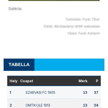
Galéria:
Tudósítás: Furár Tibor
Fotók: Körösladányi MSK weboldala
Videó: Furár Adrienn
TABELLA
Hely
Csapat
Mérk.
P
SZARVASI FC 1905
1
13
37
OMTK-ULE 1913
2
13
34