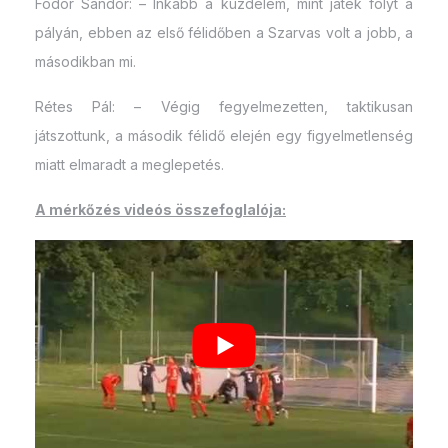
Fodor Sándor: – Inkább a küzdelem, mint játék folyt a
pályán, ebben az első félidőben a Szarvas volt a jobb, a
másodikban mi.
Rétes Pál: – Végig fegyelmezetten, taktikusan
játszottunk, a második félidő elején egy figyelmetlenség
miatt elmaradt a meglepetés.
A mérkőzés videós összefoglalója: