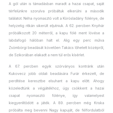
A gól után is támadásban maradt a hazai csapat, saját
térfelünkre szorulva próbáltuk elkerülni a második
találatot. Néha nyomasztó volt a Körösladány fölénye, de
helyzetig ritkán sikerült eljutniuk. A 62. percben Knyihár
próbálkozott 20 méterről, a kapu fölé ment lövése a
labdafogó hálóban halt el. Alig egy perc múlva
Zsömbörgi beadását követően Takács lőhetett középről,
de Szikorában elakadt a nem túl erős kísérlet.
A 67. percben egyik szórványos kontránk után
Kukovecz jobb oldali beadására Furár érkezett, de
perdítése keresztbe elsuhant a kapu előtt. Ahogy
közeledtünk a végjátékhoz, úgy csökkent a hazai
csapat nyomasztó fölénye, így valamelyest
kiegyenlítődött a játék. A 89. percben még Kriska
próbálta meg bevenni Nagy kapuját, de félfordulatból