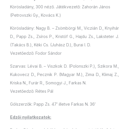
Körösladány, 300 néző. Játékvezető: Zahorán János
(Petrovszki Gy., Kovács K.)
Körösladány: Nagy B. – Zsömbörgi M., Viczián D., Knyihár
D., Papp Zs., Zsíros P., Kristóf G., Hajdu Zs., Laksteter J.
(Takács B.), Kéki Cs. (Juhász D.), Burai I. D.
Vezetőedző: Fodor Sándor
Szarvas: Lévai B. – Viszkok D. (Polonszki P.), Szikora M.,
Kukovecz D., Pecznik P. (Magyar M.), Zima D., Klimaj Z.,
Kriska N., Furár R., Somogyi J., Farkas N.
Vezetőedző: Rétes Pál
Gólszerzők: Papp Zs. 47′ illetve Farkas N. 36′
Edzői nyilatkozatok: