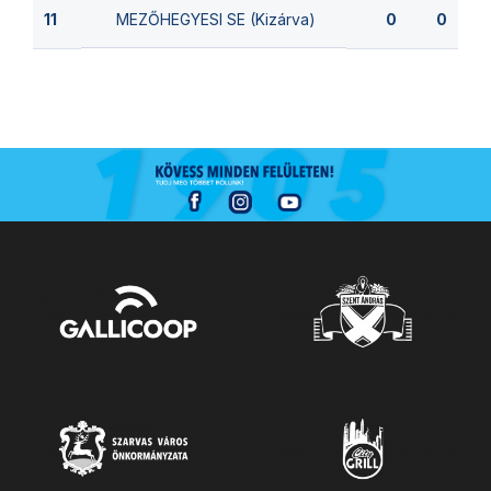
MEZŐHEGYESI SE (Kizárva)
11
0
0