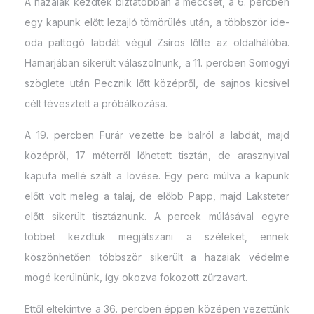
A hazaiak kezdték biztatóbban a meccset, a 6. percben
egy kapunk előtt lezajló tömörülés után, a többször ide-
oda pattogó labdát végül Zsíros lőtte az oldalhálóba.
Hamarjában sikerült válaszolnunk, a 11. percben Somogyi
szöglete után Pecznik lőtt középről, de sajnos kicsivel
célt tévesztett a próbálkozása.
A 19. percben Furár vezette be balról a labdát, majd
középről, 17 méterről lőhetett tisztán, de arasznyival
kapufa mellé szált a lövése. Egy perc múlva a kapunk
előtt volt meleg a talaj, de előbb Papp, majd Laksteter
előtt sikerült tisztáznunk. A percek múlásával egyre
többet kezdtük megjátszani a széleket, ennek
köszönhetően többször sikerült a hazaiak védelme
mögé kerülnünk, így okozva fokozott zűrzavart.
Ettől eltekintve a 36. percben éppen középen vezettünk