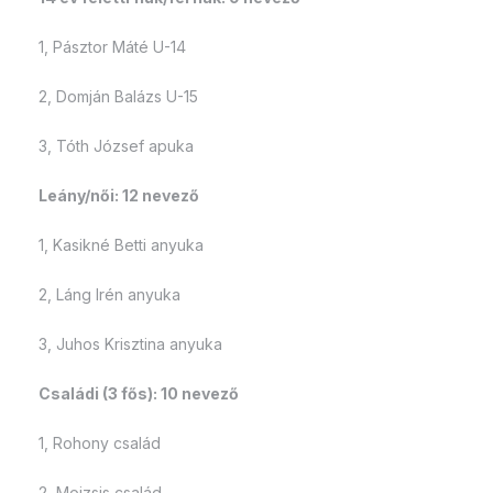
1, Pásztor Máté U-14
2, Domján Balázs U-15
3, Tóth József apuka
Leány/női: 12 nevező
1, Kasikné Betti anyuka
2, Láng Irén anyuka
3, Juhos Krisztina anyuka
Családi (3 fős): 10 nevező
1, Rohony család
2, Mojzsis család