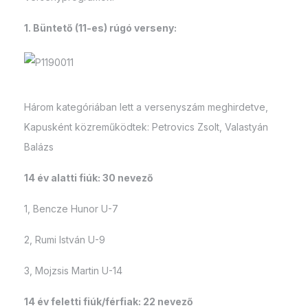
1. Büntető (11-es) rúgó verseny:
Három kategóriában lett a versenyszám meghirdetve,
Kapusként közreműködtek: Petrovics Zsolt, Valastyán
Balázs
14 év alatti fiúk: 30 nevező
1, Bencze Hunor U-7
2, Rumi István U-9
3, Mojzsis Martin U-14
14 év feletti fiúk/férfiak: 22 nevező