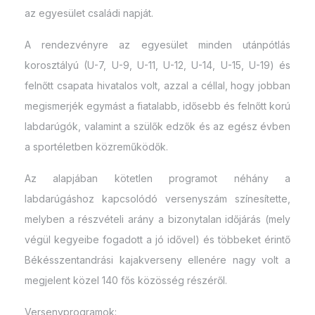
az egyesület családi napját.
A rendezvényre az egyesület minden utánpótlás
korosztályú (U-7, U-9, U-11, U-12, U-14, U-15, U-19) és
felnőtt csapata hivatalos volt, azzal a céllal, hogy jobban
megismerjék egymást a fiatalabb, idősebb és felnőtt korú
labdarúgók, valamint a szülők edzők és az egész évben
a sportéletben közreműködők.
Az alapjában kötetlen programot néhány a
labdarúgáshoz kapcsolódó versenyszám színesítette,
melyben a részvételi arány a bizonytalan időjárás (mely
végül kegyeibe fogadott a jó idővel) és többeket érintő
Békésszentandrási kajakverseny ellenére nagy volt a
megjelent közel 140 fős közösség részéről.
Versenyprogramok: