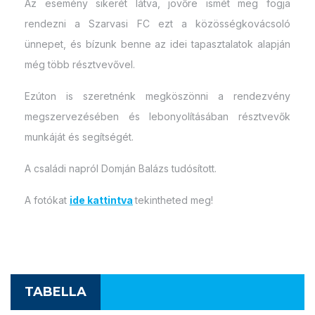
Az esemény sikerét látva, jövőre ismét meg fogja
rendezni a Szarvasi FC ezt a közösségkovácsoló
ünnepet, és bízunk benne az idei tapasztalatok alapján
még több résztvevővel.
Ezúton is szeretnénk megköszönni a rendezvény
megszervezésében és lebonyolításában résztvevők
munkáját és segítségét.
A családi napról Domján Balázs tudósított.
A fotókat
ide kattintva
tekintheted meg!
TABELLA