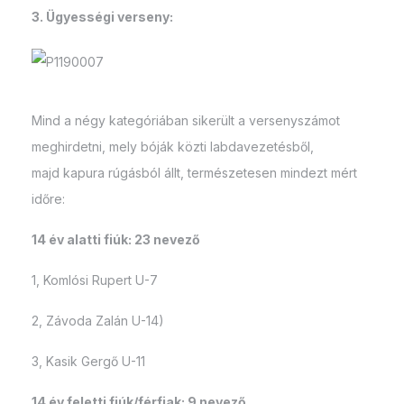
3. Ügyességi verseny:
Mind a négy kategóriában sikerült a versenyszámot
meghirdetni, mely bóják közti labdavezetésből,
majd kapura rúgásból állt, természetesen mindezt mért
időre:
14 év alatti fiúk: 23 nevező
1, Komlósi Rupert U-7
2, Závoda Zalán U-14)
3, Kasik Gergő U-11
14 év feletti fiúk/férfiak: 9 nevező