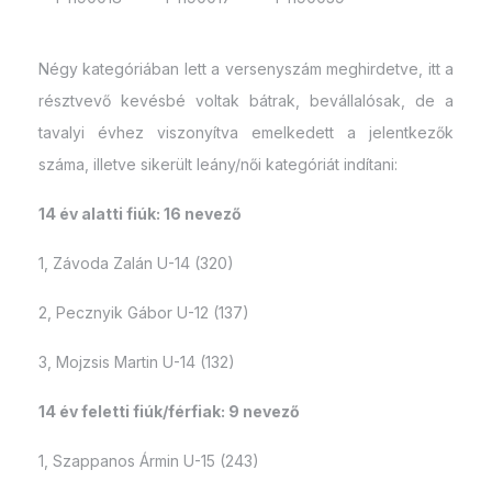
Négy kategóriában lett a versenyszám meghirdetve, itt a
résztvevő kevésbé voltak bátrak, bevállalósak, de a
tavalyi évhez viszonyítva emelkedett a jelentkezők
száma, illetve sikerült leány/női kategóriát indítani:
14 év alatti fiúk: 16 nevező
1, Závoda Zalán U-14 (320)
2, Pecznyik Gábor U-12 (137)
3, Mojzsis Martin U-14 (132)
14 év feletti fiúk/férfiak: 9 nevező
1, Szappanos Ármin U-15 (243)