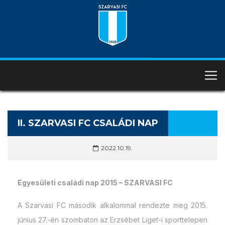
II. SZARVASI FC CSALÁDI NAP
2022.10.19.
Egyesületi családi nap 2015 – SZARVASI FC
A Szarvasi FC második alkalommal rendezte meg 2015.
június 27.-én szombaton az Erzsébet Liget-i sporttelepen