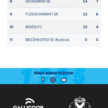
DÉVAVÁNYAI SE
8
14
7
FÜZESGYARMATI SK
9
12
6
BÉKÉSI FC
10
13
4
MEZŐHEGYESI SE (Kizárva)
11
0
0