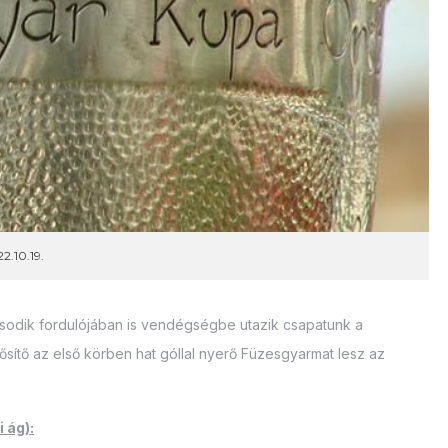
2.10.19.
sodik fordulójában is vendégségbe utazik csapatunk a
ősítő az első körben hat góllal nyerő Füzesgyarmat lesz az
 ág):