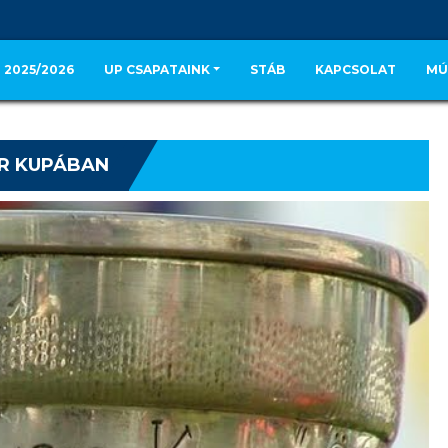
 2025/2026
UP CSAPATAINK
STÁB
KAPCSOLAT
MÚ
AR KUPÁBAN