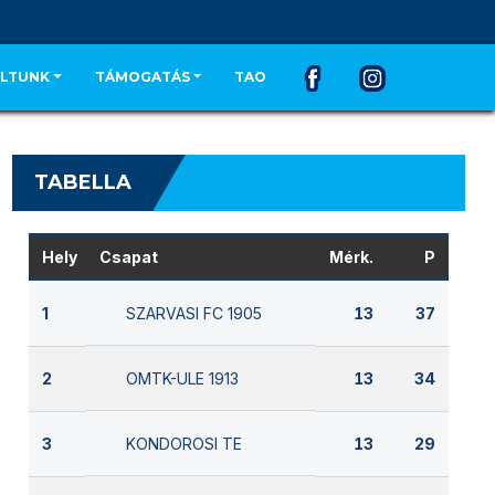
LTUNK
TÁMOGATÁS
TAO
TABELLA
Hely
Csapat
Mérk.
P
SZARVASI FC 1905
1
13
37
OMTK-ULE 1913
2
13
34
KONDOROSI TE
3
13
29