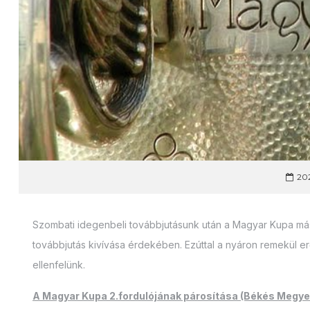
202
Szombati idegenbeli továbbjutásunk után a Magyar Kupa má
továbbjutás kivívása érdekében. Ezúttal a nyáron remekül er
ellenfelünk.
A Magyar Kupa 2.fordulójának párosítása (Békés Megyei