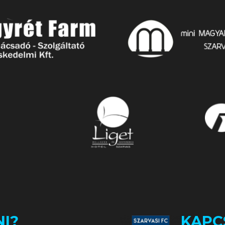
I?
KAPC