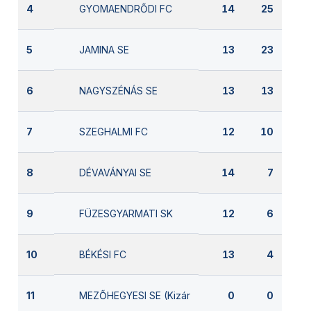
GYOMAENDRŐDI FC
4
14
25
JAMINA SE
5
13
23
NAGYSZÉNÁS SE
6
13
13
SZEGHALMI FC
7
12
10
DÉVAVÁNYAI SE
8
14
7
FÜZESGYARMATI SK
9
12
6
BÉKÉSI FC
10
13
4
MEZŐHEGYESI SE (Kizárva)
11
0
0