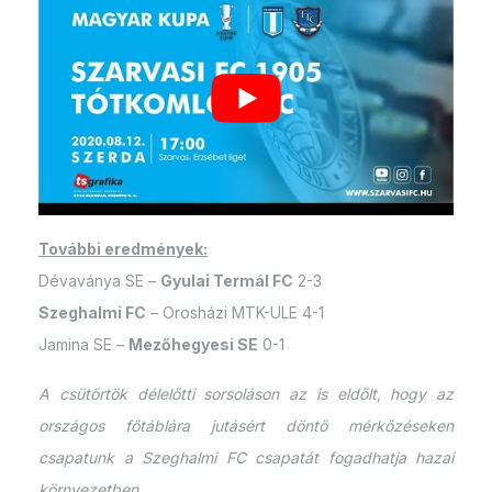
További eredmények:
Dévaványa SE –
Gyulai Termál FC
2-3
Szeghalmi FC
– Orosházi MTK-ULE 4-1
Jamina SE –
Mezőhegyesi SE
0-1
A csütörtök délelőtti sorsoláson az is eldőlt, hogy az
országos főtáblára jutásért döntő mérkőzéseken
csapatunk a Szeghalmi FC csapatát fogadhatja hazai
környezetben.