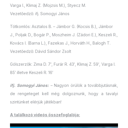
Varga I., Klimaj Z. (Mojzsis M.), Styecz M.
Vezetőedző: ifj. Somogyi János
Tótkomlós: Asztalos B. – Jámbor G. (Kocsis B.), Jámbor
J., Poljak D., Bogár P., Moszheim J. (Zádori E.), Keszeli R.,
Kovács I. (Barna L.), Fazekas J., Horváth H., Balogh T.
Vezetőedző: Dávid Sándor Zsolt
Gólszerzők: Zima D. 7′, Furár R. 43′, Klimaj Z. 59′, Varga I.
85′ illetve Keszeli R. 16′
ifj. Somogyi János:
– Nagyon örülök a továbbjutásnak,
de rengeteget kell még dolgoznunk, hogy a tavalyi
szintünket elérjük játékban!
A találkozó videós összefoglalója: