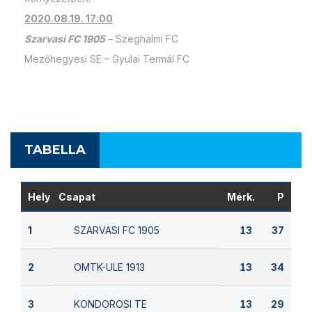
2020.08.19. 17:00
Szarvasi FC 1905
– Szeghalmi FC
Mezőhegyesi SE – Gyulai Termál FC
TABELLA
Hely
Csapat
Mérk.
P
SZARVASI FC 1905
1
13
37
OMTK-ULE 1913
2
13
34
KONDOROSI TE
3
13
29