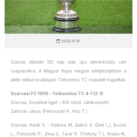
2022.10.19.
Szerda délután 152 nap után újra tétmérkőzés várt
csapatunkra. A Magyar Kupa megyei selejtezőjében a
játék nélkül továbbjutó Tótkomlósi TC csapatát fogadtuk.
Szarvasi FC 1905 – Tótkomlósi TC 4-1 (2-1)
Szarvas, Erzsébet liget – 300 néző. Játékvezető:
Zahorán János (Petrovszki P., Kiss T.)
Szarvas: Kasik V. – Szikora M., Bakró G. (Deli L.), Bozsó
L., Polonszki P., Zima D., Furár R. (Törköly T.), Kriska N.,