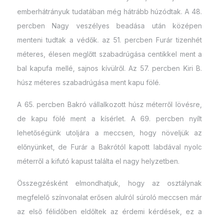
emberhátrányuk tudatában még hátrább húzódtak. A 48.
percben Nagy veszélyes beadása után középen
menteni tudtak a védők. az 51. percben Furár tizenhét
méteres, élesen meglőtt szabadrúgása centikkel ment a
bal kapufa mellé, sajnos kívülről. Az 57. percben Kiri B.
húsz méteres szabadrúgása ment kapu fölé.
A 65. percben Bakró vállalkozott húsz méterről lövésre,
de kapu fölé ment a kísérlet. A 69. percben nyílt
lehetőségünk utoljára a meccsen, hogy növeljük az
előnyünket, de Furár a Bakrótól kapott labdával nyolc
méterről a kifutó kapust találta el nagy helyzetben.
Összegzésként elmondhatjuk, hogy az osztálynak
megfelelő színvonalat erősen alulról súroló meccsen már
az első félidőben eldőltek az érdemi kérdések, ez a