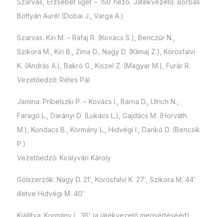
Szarvas, Erzsébet liget – 150 néző. Játékvezető: Borbás
Bottyán Aurél (Dobai J., Varga A.)
Szarvas: Kiri M. – Rafaj R. (Kovács S.), Benczúr N.,
Szikora M., Kiri B., Zima D., Nagy D. (Klimaj Z.), Körösfalvi
K. (András A.), Bakró G., Kiszel Z. (Magyar M.), Furár R.
Vezetőedző: Rétes Pál
Jamina: Pribelszki P. – Kovács I., Barna D., Ulrich N.,
Faragó L., Darányi D. (Lukács L.), Gajdács M. (Horváth
M.), Kondacs B., Kormány L., Hidvégi I., Dankó D. (Bencsik
P.)
Vezetőedző: Királyvári Károly
Gólszerzők: Nagy D. 21′, Körösfalvi K. 27′, Szikora M. 44′
illetve Hidvégi M. 40′
Kiállítva: Kormány L. 36′ (a játékvezető megsértéséért)