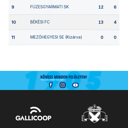
FÜZESGYARMATI SK
9
12
6
BÉKÉSI FC
10
13
4
MEZŐHEGYESI SE (Kizárva)
11
0
0