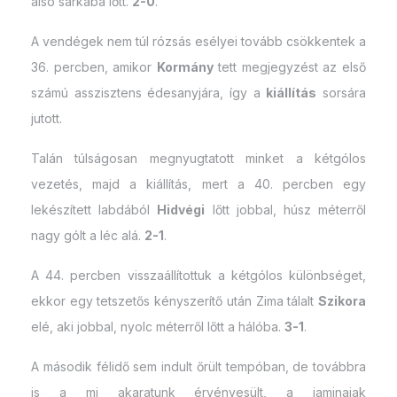
alsó sarkába lőtt.
2-0
.
A vendégek nem túl rózsás esélyei tovább csökkentek a
36. percben, amikor
Kormány
tett megjegyzést az első
számú asszisztens édesanyjára, így a
kiállítás
sorsára
jutott.
Talán túlságosan megnyugtatott minket a kétgólos
vezetés, majd a kiállítás, mert a 40. percben egy
lekészített labdából
Hidvégi
lőtt jobbal, húsz méterről
nagy gólt a léc alá.
2-1
.
A 44. percben visszaállítottuk a kétgólos különbséget,
ekkor egy tetszetős kényszerítő után Zima tálalt
Szikora
elé, aki jobbal, nyolc méterről lőtt a hálóba.
3-1
.
A második félidő sem indult őrült tempóban, de továbbra
is a mi akaratunk érvényesült, a jaminaiak