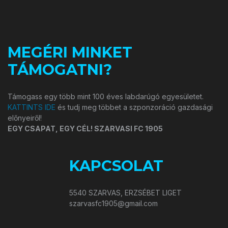
MEGÉRI MINKET
TÁMOGATNI?
Támogass egy több mint 100 éves labdarúgó egyesületet.
KATTINTS IDE
és tudj meg többet a szponzoráció gazdasági
előnyeiről!
EGY CSAPAT, EGY CÉL! SZARVASI FC 1905
KAPCSOLAT
5540 SZARVAS, ERZSÉBET LIGET
szarvasfc1905@gmail.com