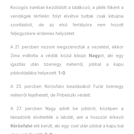
Kocogós iramban kezdődött a találkozó, a játék főként a
vendégek térfelén folyt elvétve tudtak csak kibújnia
szorításból, de az első fertályóra nem hozott
feljegyzésre érdemes helyzetet.
A 21. percben viszont megszereztük a vezetést, ekkor
Zima indította a védők közül kibújó
Nagy
ot, aki egy
igazítás után tizenegy méterről, jobbal a kapu
jobboldalába helyezett.
1-0
.
A 23. percben Körösfalvi beadásából Furár tizenegy
méterről fejelhetett, de Pribelszki védett.
A 27. percben Nagy adott be jobbról, középen a
támadóink elvétették a labdát, ami a hosszún érkező
Körösfalvi
elé került, aki egy csel után jobbal a kapu bal