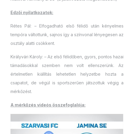
Edzői nyilatkozatok:
Rétes Pál: – Elfogadható első félidő után kényelmes
tempóra váltottunk, sajnos így a színvonal lényegesen az
osztály alatti csökkent.
Királyvári Károly: – Az első félidőben, gyors, pontos hazai
támadásokkal szemben nem volt ellenszerünk. Az
értelmetlen kiállítás lehetetlen helyzetbe hozta a
csapatot, de végül is sportszerűen játszottuk végig a
mérkőzést.
A mérkőzés videós összefoglalója: