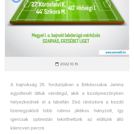
2022.10.19.
A bajnokság 26. fordulójában a Békéscsabai Jamina
együttesét láttuk vendégül, akik a középmezőnyben
helyezkednek el a tabellán. Első ránézésre a kezdő
tizenegyükből több rutinos játékos hiányzott, így
igencsak optimistán tekinthettünk az előttünk álló
kilencven percre.