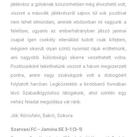
játékrész a góloknak köszönhetően még élvezhető volt,
viszont a második játékrészről sajnos túl sok pozitívat
nem lehet elmondani, aminek elsősorban mi vagyunk a
felelősei, ugyanis az emberhátrányban játszó jaminai
csapat igen csekély ellenállást tudott csak kifejteni,
mégsem sikerült olyan színtű nyomást rájuk erőltetnünk,
ami nagyobb különbségű sikerre vezethetett volna.
Pozitívumként tekinthetünk viszont a három megszerzett
pontra, amire nagy szükségünk volt a dobogóért
folytatott harcban. Legközelebb a kirobbanó formában
lévő Szabadkígyóshoz látogatunk, ahol szintén egy
nehéz feladat megoldása vár ránk.
Jók: Körösfalvi, Bakró, Szikora.
Szarvasi FC – Jamina SE 3-1 (3-1)