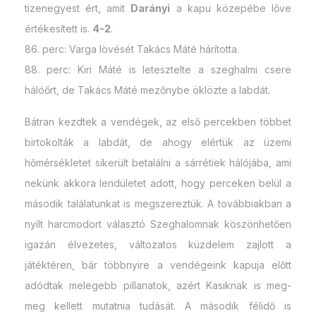
tizenegyest ért, amit
Darányi
a kapu közepébe lőve
értékesített is.
4-2
.
86. perc: Varga lövését Takács Máté hárította.
88. perc: Kiri Máté is letesztelte a szeghalmi csere
hálóőrt, de Takács Máté mezőnybe öklözte a labdát.
Bátran kezdtek a vendégek, az első percekben többet
birtokolták a labdát, de ahogy elértük az üzemi
hőmérsékletet sikerült betalálni a sárrétiek hálójába, ami
nekünk akkora lendületet adott, hogy perceken belül a
második találatunkat is megszereztük. A továbbiakban a
nyílt harcmodort választó Szeghalomnak köszönhetően
igazán élvezetes, változatos küzdelem zajlott a
játéktéren, bár többnyire a vendégeink kapuja előtt
adódtak melegebb pillanatok, azért Kasiknak is meg-
meg kellett mutatnia tudását. A második félidő is