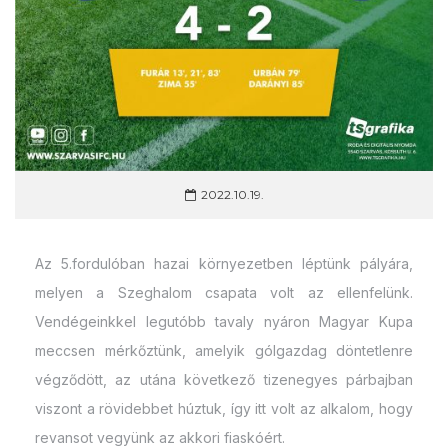
2022.10.19.
Az 5.fordulóban hazai környezetben léptünk pályára,
melyen a Szeghalom csapata volt az ellenfelünk.
Vendégeinkkel legutóbb tavaly nyáron Magyar Kupa
meccsen mérkőztünk, amelyik gólgazdag döntetlenre
végződött, az utána következő tizenegyes párbajban
viszont a rövidebbet húztuk, így itt volt az alkalom, hogy
revansot vegyünk az akkori fiaskóért.