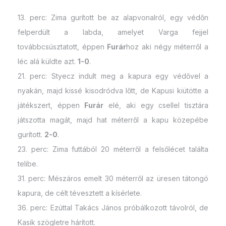
13. perc: Zima gurított be az alapvonalról, egy védőn
felperdült a labda, amelyet Varga fejjel
továbbcsúsztatott, éppen
Furár
hoz aki négy méterről a
léc alá küldte azt.
1-0
.
21. perc: Styecz indult meg a kapura egy védővel a
nyakán, majd kissé kisodródva lőtt, de Kapusi kiütötte a
játékszert, éppen
Furár
elé, aki egy csellel tisztára
játszotta magát, majd hat méterről a kapu közepébe
gurított.
2-0
.
23. perc: Zima futtából 20 méterről a felsőlécet találta
telibe.
31. perc: Mészáros emelt 30 méterről az üresen tátongó
kapura, de célt tévesztett a kísérlete.
36. perc: Ezúttal Takács János próbálkozott távolról, de
Kasik szögletre hárított.