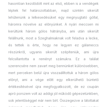
hasonlóan kezdődött mint az első, ebben is a vendégek
léptek fel határozottabban, majd szintén sikerült
lehűtenünk a lelkesedésüket egy megnyugtató góllal,
háromra növelve az előnyünket. A nyári meccsen mi
kerültünk három gólos hátrányba, ami után sikerült
felállnunk, most a Szeghalmiaknak volt feladva a lecke,
és tettek is érte, hogy ne legyen ez gálameccs
részünkről, ugyanis sikerült szépíteniük, ami újra
felcsillantotta a reményt számukra. Ez a találat
szerencsére nem zavart meg bennünket különösebben,
mert perceken belül újra visszaállítottuk a három gólos
előnyt, ami a vége előtt egy elkerülhető büntető
értékesítésével újra megfogyatkozott, de ez csupán
apró porszem volt az addigi jól működő gépezetünkben,
sok jelentőséggel már nem bírt. Összegezve a látottakat