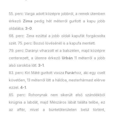
55. perc: Varga adott középre jobbról, a remek ütemben
érkező
Zima
pedig hét méterről gurított a kapu jobb
oldalába.
3-0
.
68. perc: Zima ezúttal a jobb oldali kapufát forgácsolta
szét. 75. perc: Bozsó lövésénél is a kapufa mentett.
79. perc: Darányi viharzott el a balszélen, majd középre
centerezett, a ütemre érkező
Urbán
11 méterről a jobb
alsó sarokba lőtt.
3-1
.
83. perc: Kiri Máté gurított vissza
Furár
hoz, aki egy cselt
követően, 13 méterről lőtt a hálóba, mesterhármast elérve
ezzel.
4-1
.
85. perc: Rohonynak nem sikerült első szándékból
kirúgnia a labdát, majd Mészáros lábát találta telibe, ez
az affér, mivel a büntetőterületen belül történt,