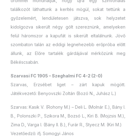
örömmel mondhatjuk, hogy újra egy színvonalas
találkozót láthattunk a kerítés mögül, sokat tettünk a
győzelemért, lendületesen játszva, sok helyzetet
kidolgozva sikerült négy gólt szereznünk, amelyeken
felül háromszor a kapufát is sikerült eltalálnunk. Jövő
szombaton talán az eddigi legnehezebb erőpróba előtt
állunk, az Előre tartalék gárdájával mérkőzünk meg
Békéscsabán.
Szarvasi FC 1905 – Szeghalmi FC 4-2 (2-0)
Szarvas, Erzsébet liget – zárt kapuk mögött.
Játékvezető: Benyovszki Zoltán (Bozó N., Juhász L.)
Szarvas: Kasik V. (Rohony M.) – Deli L. (Molnár E.), Bány I.
B., Polonszki P., Szikora M., Bozsó L., Kiri B. (Mojzsis M.),
Zima D., Varga I. (Bány II. B.), Furár R., Styecz M. (Kiri M.)
Vezetőedző: ifj. Somogyi János