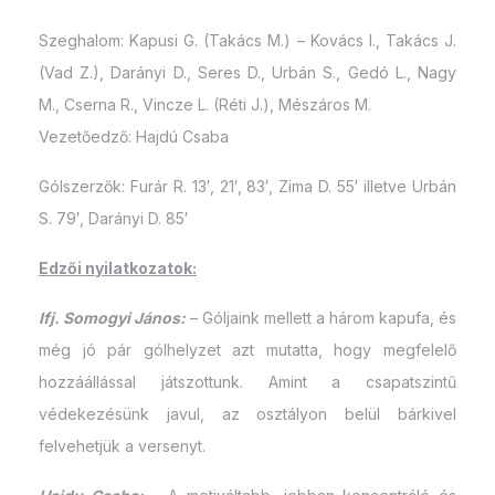
Szeghalom: Kapusi G. (Takács M.) – Kovács I., Takács J.
(Vad Z.), Darányi D., Seres D., Urbán S., Gedó L., Nagy
M., Cserna R., Vincze L. (Réti J.), Mészáros M.
Vezetőedző: Hajdú Csaba
Gólszerzők: Furár R. 13′, 21′, 83′, Zima D. 55′ illetve Urbán
S. 79′, Darányi D. 85′
Edzői nyilatkozatok:
Ifj. Somogyi János:
– Góljaink mellett a három kapufa, és
még jó pár gólhelyzet azt mutatta, hogy megfelelő
hozzáállással játszottunk. Amint a csapatszintű
védekezésünk javul, az osztályon belül bárkivel
felvehetjük a versenyt.