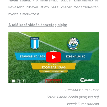
Hajdu Csaba:
– A motiváltabb, jobban koncentráló és
kevesebb hibával játszó hazai csapat megérdemelten
nyerte a mérkőzést.
A találkozó videós összefoglalója:
Tudósítás: Furár Tibor
Fotók: Babák Zoltán (newjsag.hu)
Videó: Furár Adrienn