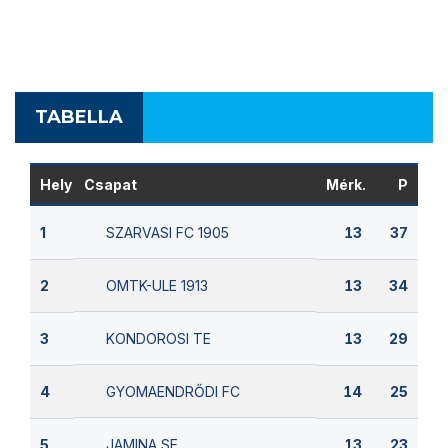
TABELLA
Hely
Csapat
Mérk.
P
SZARVASI FC 1905
1
13
37
OMTK-ULE 1913
2
13
34
KONDOROSI TE
3
13
29
GYOMAENDRŐDI FC
4
14
25
JAMINA SE
5
13
23