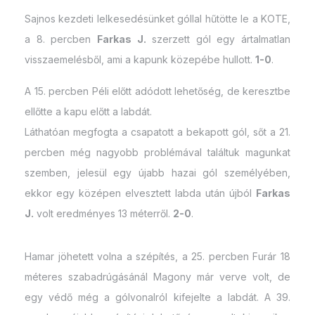
Sajnos kezdeti lelkesedésünket góllal hűtötte le a KOTE,
a 8. percben
Farkas J.
szerzett gól egy ártalmatlan
visszaemelésből, ami a kapunk közepébe hullott.
1-0
.
A 15. percben Péli előtt adódott lehetőség, de keresztbe
ellőtte a kapu előtt a labdát.
Láthatóan megfogta a csapatott a bekapott gól, sőt a 21.
percben még nagyobb problémával találtuk magunkat
szemben, jelesül egy újabb hazai gól személyében,
ekkor egy középen elvesztett labda után újból
Farkas
J.
volt eredményes 13 méterről.
2-0
.
Hamar jöhetett volna a szépítés, a 25. percben Furár 18
méteres szabadrúgásánál Magony már verve volt, de
egy védő még a gólvonalról kifejelte a labdát. A 39.