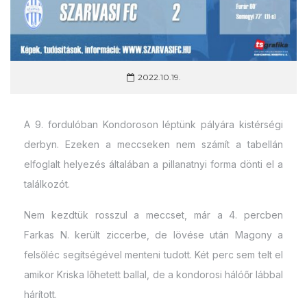
2022.10.19.
A 9. fordulóban Kondoroson léptünk pályára kistérségi
derbyn. Ezeken a meccseken nem számít a tabellán
elfoglalt helyezés általában a pillanatnyi forma dönti el a
találkozót.
Nem kezdtük rosszul a meccset, már a 4. percben
Farkas N. került ziccerbe, de lövése után Magony a
felsőléc segítségével menteni tudott. Két perc sem telt el
amikor Kriska lőhetett ballal, de a kondorosi hálóőr lábbal
hárított.