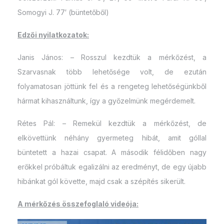
Somogyi J. 77′ (büntetőből)
Edzői nyilatkozatok:
Janis János: – Rosszul kezdtük a mérkőzést, a
Szarvasnak több lehetősége volt, de ezután
folyamatosan jöttünk fel és a rengeteg lehetőségünkből
hármat kihasználtunk, így a győzelmünk megérdemelt.
Rétes Pál: – Remekül kezdtük a mérkőzést, de
elkövettünk néhány gyermeteg hibát, amit góllal
büntetett a hazai csapat. A második félidőben nagy
erőkkel próbáltuk egalizálni az eredményt, de egy újabb
hibánkat gól követte, majd csak a szépítés sikerült.
A mérkőzés összefoglaló videója: