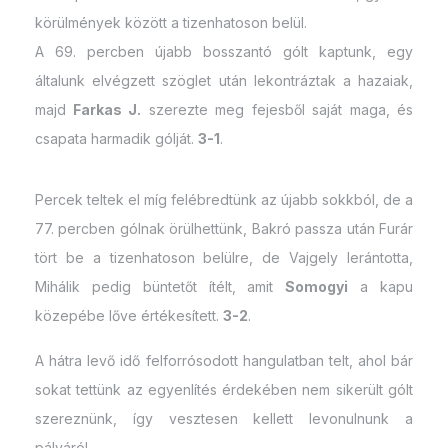
körülmények között a tizenhatoson belül.
A 69. percben újabb bosszantó gólt kaptunk, egy
általunk elvégzett szöglet után lekontráztak a hazaiak,
majd
Farkas J.
szerezte meg fejesből saját maga, és
csapata harmadik gólját.
3-1
.
Percek teltek el míg felébredtünk az újabb sokkból, de a
77. percben gólnak örülhettünk, Bakró passza után Furár
tört be a tizenhatoson belülre, de Vajgely lerántotta,
Mihálik pedig büntetőt ítélt, amit
Somogyi
a kapu
közepébe lőve értékesített.
3-2
.
A hátra levő idő felforrósodott hangulatban telt, ahol bár
sokat tettünk az egyenlítés érdekében nem sikerült gólt
szereznünk, így vesztesen kellett levonulnunk a
pályáról.