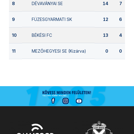
DÉVAVÁNYAI SE
8
14
7
FÜZESGYARMATI SK
9
12
6
BÉKÉSI FC
10
13
4
MEZŐHEGYESI SE (Kizárva)
11
0
0