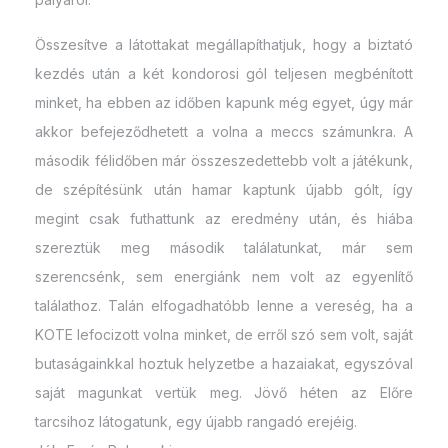
Összesítve a látottakat megállapíthatjuk, hogy a biztató
kezdés után a két kondorosi gól teljesen megbénított
minket, ha ebben az időben kapunk még egyet, úgy már
akkor befejeződhetett a volna a meccs számunkra. A
második félidőben már összeszedettebb volt a játékunk,
de szépítésünk után hamar kaptunk újabb gólt, így
megint csak futhattunk az eredmény után, és hiába
szereztük meg második találatunkat, már sem
szerencsénk, sem energiánk nem volt az egyenlítő
találathoz. Talán elfogadhatóbb lenne a vereség, ha a
KOTE lefocizott volna minket, de erről szó sem volt, saját
butaságainkkal hoztuk helyzetbe a hazaiakat, egyszóval
saját magunkat vertük meg. Jövő héten az Előre
tarcsihoz látogatunk, egy újabb rangadó erejéig.