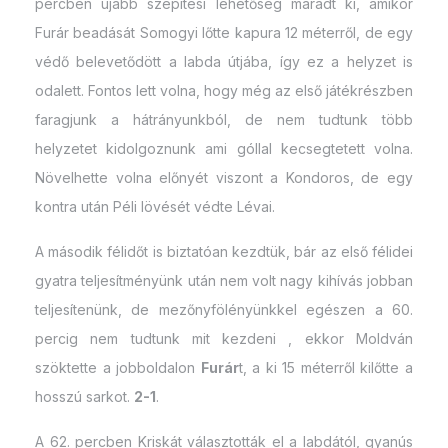
percben újabb szépítési lehetőség maradt ki, amikor
Furár beadását Somogyi lőtte kapura 12 méterről, de egy
védő belevetődött a labda útjába, így ez a helyzet is
odalett. Fontos lett volna, hogy még az első játékrészben
faragjunk a hátrányunkból, de nem tudtunk több
helyzetet kidolgoznunk ami góllal kecsegtetett volna.
Növelhette volna előnyét viszont a Kondoros, de egy
kontra után Péli lövését védte Lévai.
A második félidőt is biztatóan kezdtük, bár az első félidei
gyatra teljesítményünk után nem volt nagy kihívás jobban
teljesítenünk, de mezőnyfölényünkkel egészen a 60.
percig nem tudtunk mit kezdeni , ekkor Moldván
szöktette a jobboldalon
Furár
t, a ki 15 méterről kilőtte a
hosszú sarkot.
2-1
.
A 62. percben Kriskát választották el a labdától, gyanús