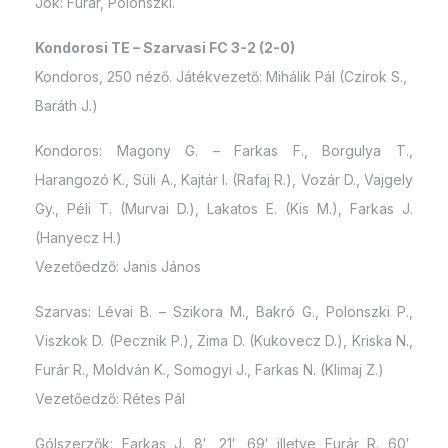
Jók: Furár, Polonszki.
Kondorosi TE – Szarvasi FC 3-2 (2-0)
Kondoros, 250 néző. Játékvezető: Mihálik Pál (Czirok S.,
Baráth J.)
Kondoros: Magony G. – Farkas F., Borgulya T.,
Harangozó K., Süli A., Kajtár I. (Rafaj R.), Vozár D., Vajgely
Gy., Péli T. (Murvai D.), Lakatos E. (Kis M.), Farkas J.
(Hanyecz H.)
Vezetőedző: Janis János
Szarvas: Lévai B. – Szikora M., Bakró G., Polonszki P.,
Viszkok D. (Pecznik P.), Zima D. (Kukovecz D.), Kriska N.,
Furár R., Moldván K., Somogyi J., Farkas N. (Klimaj Z.)
Vezetőedző: Rétes Pál
Gólszerzők: Farkas J. 8′, 21′, 69′ illetve Furár R. 60′,