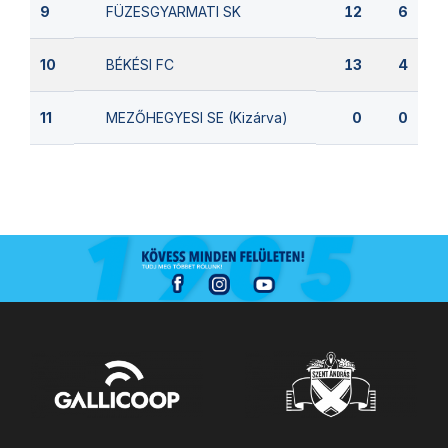
FÜZESGYARMATI SK
9
12
6
BÉKÉSI FC
10
13
4
MEZŐHEGYESI SE (Kizárva)
11
0
0