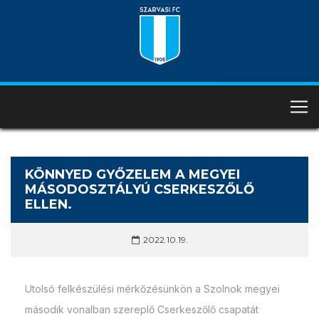
KÖNNYED GYŐZELEM A MEGYEI
MÁSODOSZTÁLYÚ CSERKESZŐLŐ
ELLEN.
2022.10.19.
Utolsó felkészülési mérkőzésünkön a Szolnok megyei
második vonalban szereplő Cserkeszőlő csapatát