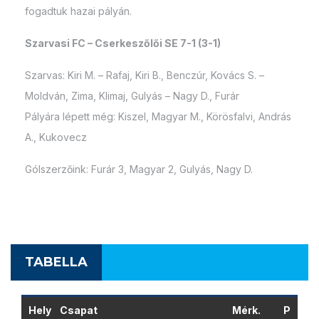
fogadtuk hazai pályán.
Szarvasi FC – Cserkeszőlői SE 7-1 (3-1)
Szarvas: Kiri M. – Rafaj, Kiri B., Benczúr, Kovács S. –
Moldván, Zima, Klimaj, Gulyás – Nagy D., Furár
Pályára lépett még: Kiszel, Magyar M., Körösfalvi, András
A., Kukovecz
Gólszerzőink: Furár 3, Magyar 2, Gulyás, Nagy D.
TABELLA
Hely
Csapat
Mérk.
P