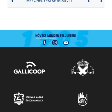
MEZŐHEGYESI SE (Kizárva)
11
0
0