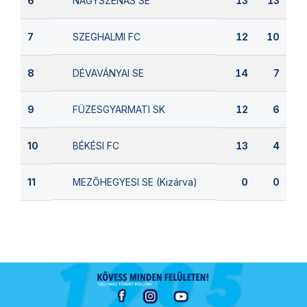
NAGYSZÉNÁS SE
6
13
13
SZEGHALMI FC
7
12
10
DÉVAVÁNYAI SE
8
14
7
FÜZESGYARMATI SK
9
12
6
BÉKÉSI FC
10
13
4
MEZŐHEGYESI SE (Kizárva)
11
0
0