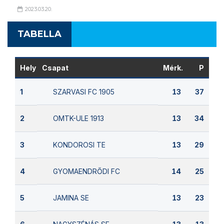
2023.03.20.
TABELLA
Hely
Csapat
Mérk.
P
SZARVASI FC 1905
1
13
37
OMTK-ULE 1913
2
13
34
KONDOROSI TE
3
13
29
GYOMAENDRŐDI FC
4
14
25
JAMINA SE
5
13
23