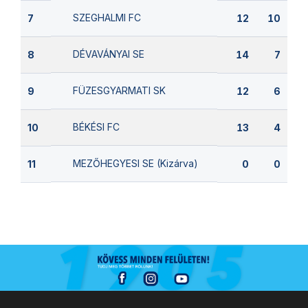
SZEGHALMI FC
7
12
10
DÉVAVÁNYAI SE
8
14
7
FÜZESGYARMATI SK
9
12
6
BÉKÉSI FC
10
13
4
MEZŐHEGYESI SE (Kizárva)
11
0
0