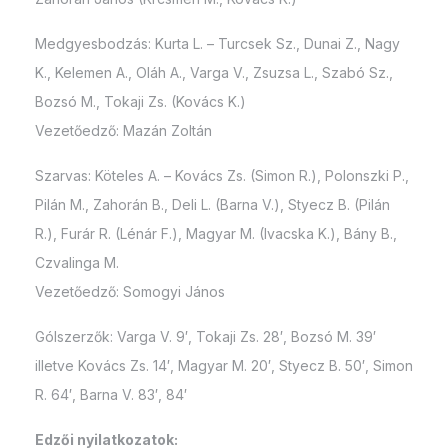
Medgyesbodzás: Kurta L. – Turcsek Sz., Dunai Z., Nagy
K., Kelemen A., Oláh A., Varga V., Zsuzsa L., Szabó Sz.,
Bozsó M., Tokaji Zs. (Kovács K.)
Vezetőedző: Mazán Zoltán
Szarvas: Köteles A. – Kovács Zs. (Simon R.), Polonszki P.,
Pilán M., Zahorán B., Deli L. (Barna V.), Styecz B. (Pilán
R.), Furár R. (Lénár F.), Magyar M. (Ivacska K.), Bány B.,
Czvalinga M.
Vezetőedző: Somogyi János
Gólszerzők: Varga V. 9′, Tokaji Zs. 28′, Bozsó M. 39′
illetve Kovács Zs. 14′, Magyar M. 20′, Styecz B. 50′, Simon
R. 64′, Barna V. 83′, 84′
Edzői nyilatkozatok: