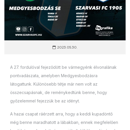
2023.05.30.
A 27. fordulóval fejeződött be vármegyénk élvonalának
pontvadászata, amelyben Medgyesbodzásra
látogattunk. Különösebb tétje már nem volt az
összecsapásnak, de reménykedtünk benne, hogy
győzelemmel fejezzük be az idényt.
A hazai csapat ráérzett arra, hogy a keddi kupadöntő
még benne maradhatott a lábakban, ennek megfelelően