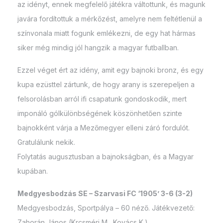
az idényt, ennek megfelelő játékra váltottunk, és magunk
javára fordítottuk a mérkőzést, amelyre nem feltétlenül a
színvonala miatt fogunk emlékezni, de egy hat hármas
siker még mindig jól hangzik a magyar futballban.
Ezzel véget ért az idény, amit egy bajnoki bronz, és egy
kupa ezüsttel zártunk, de hogy arany is szerepeljen a
felsorolásban arról ifi csapatunk gondoskodik, mert
imponáló gólkülönbségének köszönhetően szinte
bajnokként várja a Mezőmegyer elleni záró fordulót.
Gratulálunk nekik.
Folytatás augusztusban a bajnokságban, és a Magyar
kupában.
Medgyesbodzás SE – Szarvasi FC ‘1905’ 3-6 (3-2)
Medgyesbodzás, Sportpálya – 60 néző. Játékvezető:
Zahorán János (Krcsméri M., Kovács K.)