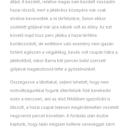
állást. A kezdeti, relatíve magas iram kezdett visszaütni
hazai részről, mert a játékrész közepére már csak
elvétve keveredtek a mi térfelünkre, Simon ekkor
született góljával már újra nálunk volt az előny. Az ezt
követő majd húsz perc játéka a hazai térfélre
korlátozódott, de említésre való esemény nem igazán
történt egészen a végjátékig, kevés volt csupán hátra a
játékidőből, mikor Barna két percen belül szerzett
góljaival magabiztossá tette a győzelmünket.
Összegezve a látottakat, sejteni lehetett, hogy nem
motiváltságunkkal fogunk ellenfelünk fölé kerekedni
ezen a meccsen, ami az első félidőben igazolódni is
látszott, a hazai csapat teljesen megérdemelten vezetett
negyvenöt percet követően. A fordulás után észbe
kaptunk, hogy talán mégsem kellene vereséggel zárni