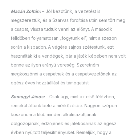
Mazán Zoltán:
– Jól kezdtünk, a vezetést is
megszereztük, és a Szarvas fordítása után sem tört meg
a csapat, vissza tudtuk venni az előnyt. A második
félidőben folyamatosan „fogytunk el”, mint a szezon
során a kispadon. A végére sajnos szétestünk, ezt
használták ki a vendégek, bár a játék képében nem volt
benne az ilyen arányú vereség. Szeretném
megköszönni a csapatnak és a csapatvezetőnek az
egész éves hozzáállást és támogatást.
Somogyi János:
– Csak úgy, mint az első félévben,
remekül álltunk bele a mérkőzésbe. Nagyon szépen
köszönöm a klub minden alkalmazottjának,
dolgozójának, edzőjének és játékosainak az egész
évben nyújtott teljesítményüket. Reméljük, hogy a