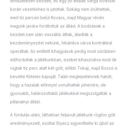
lendületesen kezdett, és egy jól eltalált Varga lövéssel
korán vezetéshez is jutottak. Sokáig nem örülhettek,
mert tíz percen belül Kovács, majd Magyar révén
magunk javára fordítottuk az állást. A bodzásiak a
kezdeti iram után visszább álltak, átadták a
kezdeményezést nekünk, hibáinkra várva kontrákkal
operáltak. Az említett kihagyások pedig most sűrűbben
előfordultak a játékunkban, ezeket kihasználva most ők
rúgtak tíz perc alatt két gólt, előbb Tokaji, majd Bozsó is
bevette Köteles kapuját. Talán meglepetésnek hatott,
hogy a hazaiak előnnyel vonulhattak pihenőre, de
gyorsabb, határozottabb játékukkal megszolgálták a
pillanatnyi állást.
A fordulás utáni, láthatóan feljavult játékunk rögtön gólt
eredményezett, ezúttal Styecz egyenlítette ki újból az