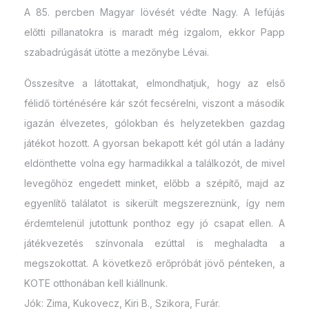
A 85. percben Magyar lövését védte Nagy. A lefújás
előtti pillanatokra is maradt még izgalom, ekkor Papp
szabadrúgását ütötte a mezőnybe Lévai.
Összesítve a látottakat, elmondhatjuk, hogy az első
félidő történésére kár szót fecsérelni, viszont a második
igazán élvezetes, gólokban és helyzetekben gazdag
játékot hozott. A gyorsan bekapott két gól után a ladány
eldönthette volna egy harmadikkal a találkozót, de mivel
levegőhöz engedett minket, előbb a szépítő, majd az
egyenlítő találatot is sikerült megszereznünk, így nem
érdemtelenül jutottunk ponthoz egy jó csapat ellen. A
játékvezetés színvonala ezúttal is meghaladta a
megszokottat. A következő erőpróbát jövő pénteken, a
KOTE otthonában kell kiállnunk.
Jók: Zima, Kukovecz, Kiri B., Szikora, Furár.