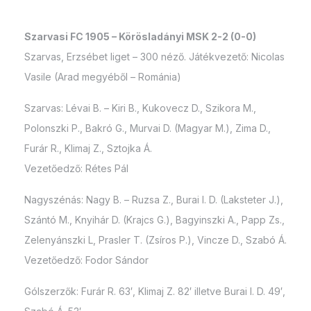
Szarvasi FC 1905 – Körösladányi MSK 2-2 (0-0)
Szarvas, Erzsébet liget – 300 néző. Játékvezető: Nicolas
Vasile (Arad megyéből – Románia)
Szarvas: Lévai B. – Kiri B., Kukovecz D., Szikora M.,
Polonszki P., Bakró G., Murvai D. (Magyar M.), Zima D.,
Furár R., Klimaj Z., Sztojka Á.
Vezetőedző: Rétes Pál
Nagyszénás: Nagy B. – Ruzsa Z., Burai I. D. (Laksteter J.),
Szántó M., Knyihár D. (Krajcs G.), Bagyinszki A., Papp Zs.,
Zelenyánszki L, Prasler T. (Zsíros P.), Vincze D., Szabó Á.
Vezetőedző: Fodor Sándor
Gólszerzők: Furár R. 63′, Klimaj Z. 82′ illetve Burai I. D. 49′,