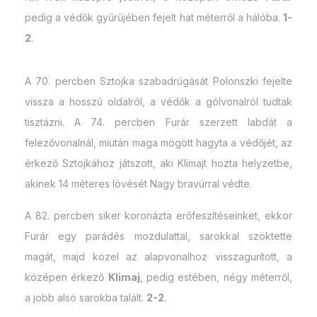
pedig a védők gyűrűjében fejelt hat méterről a hálóba.
1-
2
.
A 70. percben Sztojka szabadrúgását Polonszki fejelte
vissza a hosszú oldalról, a védők a gólvonalról tudtak
tisztázni. A 74. percben Furár szerzett labdát a
felezővonalnál, miután maga mögött hagyta a védőjét, az
érkező Sztojkához játszott, aki Klimajt hozta helyzetbe,
akinek 14 méteres lövését Nagy bravúrral védte.
A 82. percben siker koronázta erőfeszítéseinket, ekkor
Furár egy parádés mozdulattal, sarokkal szöktette
magát, majd közel az alapvonalhoz visszagurított, a
középen érkező
Klimaj
, pedig estében, négy méterről,
a jobb alsó sarokba talált.
2-2
.