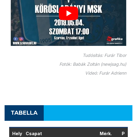
Tudósítás: Furár Tibor
Fotók: Babák Zoltán (newjsag.hu)
Videó: Furár Adrienn
TABELLA
Hely
Csapat
Mérk.
P