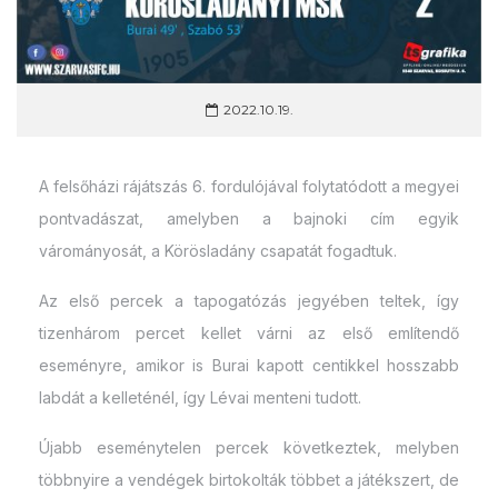
2022.10.19.
A felsőházi rájátszás 6. fordulójával folytatódott a megyei
pontvadászat, amelyben a bajnoki cím egyik
várományosát, a Körösladány csapatát fogadtuk.
Az első percek a tapogatózás jegyében teltek, így
tizenhárom percet kellet várni az első említendő
eseményre, amikor is Burai kapott centikkel hosszabb
labdát a kelleténél, így Lévai menteni tudott.
Újabb eseménytelen percek következtek, melyben
többnyire a vendégek birtokolták többet a játékszert, de