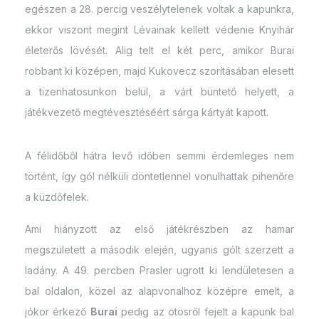
egészen a 28. percig veszélytelenek voltak a kapunkra,
ekkor viszont megint Lévainak kellett védenie Knyihár
életerős lövését. Alig telt el két perc, amikor Burai
robbant ki középen, majd Kukovecz szorításában elesett
a tizenhatosunkon belül, a várt büntető helyett, a
játékvezető megtévesztéséért sárga kártyát kapott.
A félidőből hátra levő időben semmi érdemleges nem
történt, így gól nélküli döntetlennel vonulhattak pihenőre
a küzdőfelek.
Ami hiányzott az első játékrészben az hamar
megszületett a második elején, ugyanis gólt szerzett a
ladány. A 49. percben Prasler ugrott ki lendületesen a
bal oldalon, közel az alapvonalhoz középre emelt, a
jókor érkező
Burai
pedig az ötösről fejelt a kapunk bal