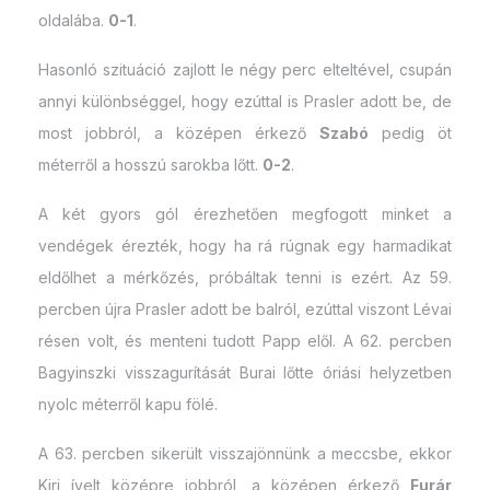
oldalába.
0-1
.
Hasonló szituáció zajlott le négy perc elteltével, csupán
annyi különbséggel, hogy ezúttal is Prasler adott be, de
most jobbról, a középen érkező
Szabó
pedig öt
méterről a hosszú sarokba lőtt.
0-2
.
A két gyors gól érezhetően megfogott minket a
vendégek érezték, hogy ha rá rúgnak egy harmadikat
eldőlhet a mérkőzés, próbáltak tenni is ezért. Az 59.
percben újra Prasler adott be balról, ezúttal viszont Lévai
résen volt, és menteni tudott Papp elől. A 62. percben
Bagyinszki visszagurítását Burai lőtte óriási helyzetben
nyolc méterről kapu fölé.
A 63. percben sikerült visszajönnünk a meccsbe, ekkor
Kiri ívelt középre jobbról, a középen érkező
Furár