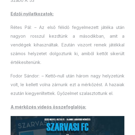
Szabó Á. 53′
Edzői nyilatkozatok:
Rétes Pál: – Az első félidő fegyelmezett játéka után
nagyon rosszul kezdtünk a másodikban, amit a
vendégek kihasználtak. Ezután viszont remek játékkal
számos helyzetet dolgoztunk ki, amiből kettőt sikerült
értékesítenünk.
Fodor Sándor: – Kettő–null után három nagy helyzetünk
volt, le kellett volna zárnunk ezt a mérkőzést. A hazaiak
ezután kiegyenlítettek. Győzelmet szalasztottunk el.
A mérkőzés videós összefoglalója: