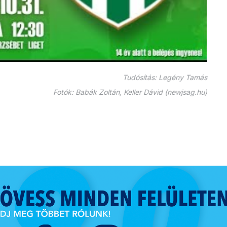
Tudósítás: Legény Tamás
Fotók: Babák Zoltán, Keller Dávid (newjsag.hu)