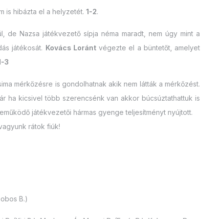
 is hibázta el a helyzetét.
1-2
.
lül, de Nazsa játékvezető sípja néma maradt, nem úgy mint a
dás játékosát.
Kovács Loránt
végezte el a büntetőt, amelyet
1-3
sima mérkőzésre is gondolhatnak akik nem látták a mérkőzést.
ár ha kicsivel több szerencsénk van akkor búcsúztathattuk is
reműködő játékvezetői hármas gyenge teljesítményt nyújtott.
agyunk rátok fiúk!
Dobos B.)