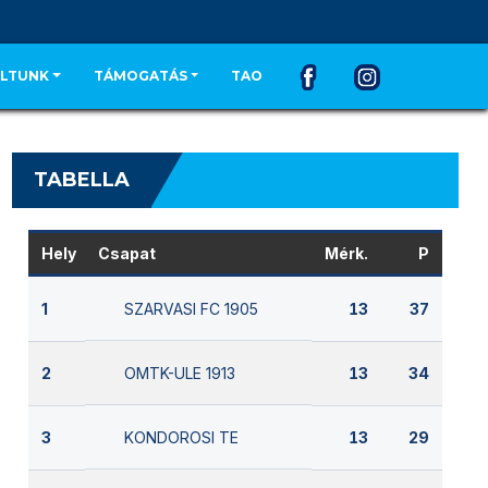
LTUNK
TÁMOGATÁS
TAO
TABELLA
Hely
Csapat
Mérk.
P
SZARVASI FC 1905
1
13
37
OMTK-ULE 1913
2
13
34
KONDOROSI TE
3
13
29