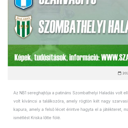
202
Az NB1 sereghajtója a patináns Szombathelyi Haladás volt e
volt kíváncsi a találkozóra, amely rögtön két nagy szarvasi
kapura, amely a felső lécet érintve hagyta el a játékteret,
ismétlést Kriska lőtte fölé.