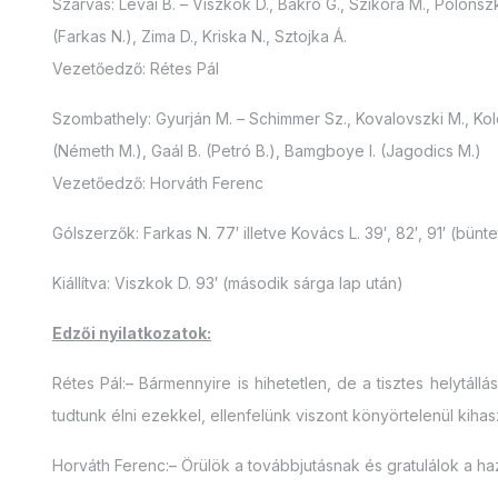
Szarvas: Lévai B. – Viszkok D., Bakró G., Szikora M., Polonszk
(Farkas N.), Zima D., Kriska N., Sztojka Á.
Vezetőedző: Rétes Pál
Szombathely: Gyurján M. – Schimmer Sz., Kovalovszki M., Kolc
(Németh M.), Gaál B. (Petró B.), Bamgboye I. (Jagodics M.)
Vezetőedző: Horváth Ferenc
Gólszerzők: Farkas N. 77′ illetve Kovács L. 39′, 82′, 91′ (bünt
Kiállítva: Viszkok D. 93′ (második sárga lap után)
Edzői nyilatkozatok:
Rétes Pál:– Bármennyire is hihetetlen, de a tisztes helytál
tudtunk élni ezekkel, ellenfelünk viszont könyörtelenül kihaszn
Horváth Ferenc:– Örülök a továbbjutásnak és gratulálok a ha