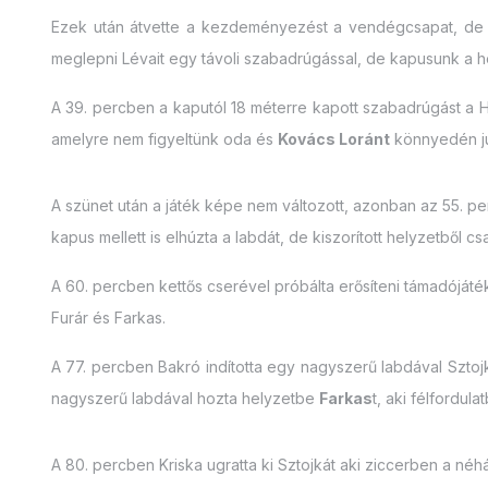
Ezek után átvette a kezdeményezést a vendégcsapat, de ko
meglepni Lévait egy távoli szabadrúgással, de kapusunk a he
A 39. percben a kaputól 18 méterre kapott szabadrúgást a 
amelyre nem figyeltünk oda és
Kovács Loránt
könnyedén ju
A szünet után a játék képe nem változott, azonban az 55. pe
kapus mellett is elhúzta a labdát, de kiszorított helyzetből csak
A 60. percben kettős cserével próbálta erősíteni támadóját
Furár és Farkas.
A 77. percben Bakró indította egy nagyszerű labdával Szto
nagyszerű labdával hozta helyzetbe
Farkas
t, aki félfordula
A 80. percben Kriska ugratta ki Sztojkát aki ziccerben a néh