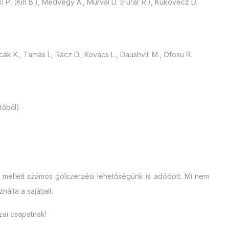
i P. (Kiri B.), Medvegy Á., Murvai D. (Furár R.), Kukovecz D.
ák K., Tamás L, Rácz D., Kovács L., Daushvili M., Ofosu R.
etőből)
lás mellett számos gólszerzési lehetőségünk is adódott. Mi nem
álta a sajátjait.
zai csapatnak!