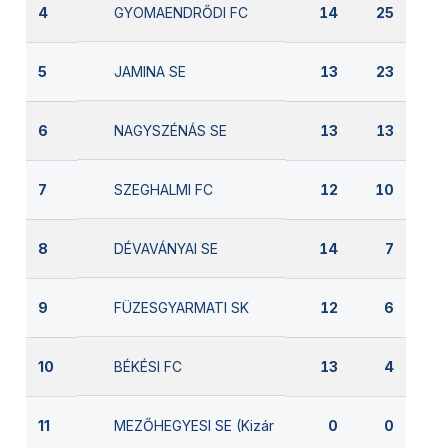
GYOMAENDRŐDI FC
4
14
25
JAMINA SE
5
13
23
NAGYSZÉNÁS SE
6
13
13
SZEGHALMI FC
7
12
10
DÉVAVÁNYAI SE
8
14
7
FÜZESGYARMATI SK
9
12
6
BÉKÉSI FC
10
13
4
MEZŐHEGYESI SE (Kizárva)
11
0
0