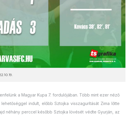
2.10.19.
llenfelünk a Magyar Kupa 7. fordulójában. Több mint ezer néző
 lehetőséggel indult, előbb Sztojka visszagurítását Zima lőtte
 majd néhány perccel később Sztojka lövését védte Gyurján, az