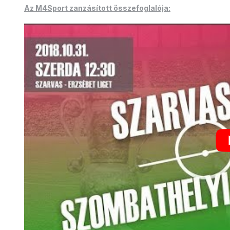
Az M4Sport zanzásított összefoglalója: