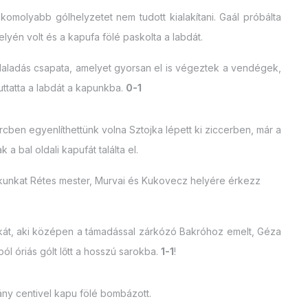
molyabb gólhelyzetet nem tudott kialakítani. Gaál próbálta
lyén volt és a kapufa fölé paskolta a labdát.
Haladás csapata, amelyet gyorsan el is végeztek a vendégek,
ttatta a labdát a kapunkba.
0-1
rcben egyenlíthettünk volna Sztojka lépett ki ziccerben, már a
 a bal oldali kapufát találta el.
ékunkat Rétes mester, Murvai és Kukovecz helyére érkezz
jkát, aki középen a támadással zárkózó Bakróhoz emelt, Géza
tból óriás gólt lőtt a hosszú sarokba.
1-1
!
ány centivel kapu fölé bombázott.