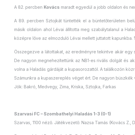
A 82. percben
Kovács
maradt egyedül a jobb oldalon és nem
A 89. percben Sztojkát tüntették el a büntetőterületen be
másik oldalon ahol Lévai állította meg szabálytalanul a Hala
középre lőve az elmozduló Lévai mellett juttatott kapunkba.
Összegezve a látottakat, az eredményre tekintve akár egy 
De nagyon megnehezítettünk az NB1-es rivális dolgát és ak
volna a Haladás gárdáját a kupasorozattól. A találkozón köz
Számunkra a kupaszereplés véget ért. De nagyon büszkék v
Jók: Bakró, Medvegy, Zima, Kriska, Sztojka, Farkas
Szarvasi FC – Szombathelyi Haladás 1-3 (0-1)
Szarvas, 1100 néző. Játékvezető: Nazsa Tamás (Kovács Z., 