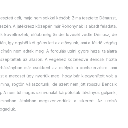
évesztett célt, majd nem sokkal később Zima tesztelte Démuszt,
 eszén. A játékrész közepén már Rohonynak is akadt feladata,
eink következtek, előbb még Sindel lövését védte Démusz, de
tán, így egyből két gólos lett az előnyünk, ami a félidő végéig
es címén nem adtak meg. A fordulás utáni gyors hazai találatra
 szépítettek az álláson. A végéhez közeledve Bencsik hozta
mberhátrányban már csökkent az esélyük a pontszerzésre, ami
 Ezt a meccset úgy nyertük meg, hogy bár kiegyenlített volt a
Jamina, rögtön válaszoltunk, de azért nem jött rosszul Bencsik
ég. A nem túl magas színvonalat kárpótolták látványos góljaink,
minában általában megszenvedünk a sikerért. Az utolsó
ogadjuk.