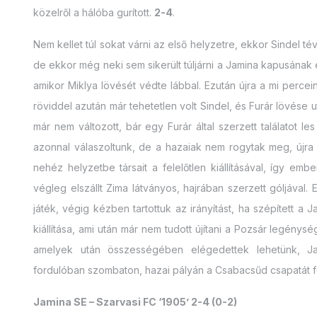
közelről a hálóba gurított.
2-4
.
Nem kellet túl sokat várni az első helyzetre, ekkor Sindel t
de ekkor még neki sem sikerült túljárni a Jamina kapusának
amikor Miklya lövését védte lábbal. Ezután újra a mi perc
röviddel azután már tehetetlen volt Sindel, és Furár lövése u
már nem változott, bár egy Furár által szerzett találatot l
azonnal válaszoltunk, de a hazaiak nem rogytak meg, újra
nehéz helyzetbe társait a felelőtlen kiállításával, így e
végleg elszállt Zima látványos, hajrában szerzett góljával.
játék, végig kézben tartottuk az irányítást, ha szépített a 
kiállítása, ami után már nem tudott újítani a Pozsár legénys
amelyek után összességében elégedettek lehetünk, Ja
fordulóban szombaton, hazai pályán a Csabacsűd csapatát f
Jamina SE – Szarvasi FC ‘1905’ 2-4 (0-2)