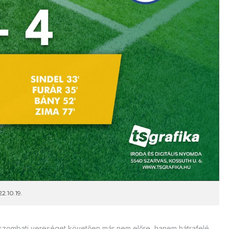
2.10.19.
 a szombati vereséget követően már nem előre, hanem hátrafelé