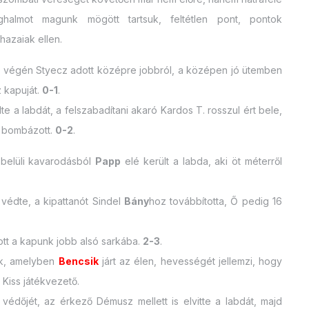
halmot magunk mögött tartsuk, feltétlen pont, pontok
azaiak ellen.
ció végén Styecz adott középre jobbról, a középen jó ütemben
 kapuját.
0-1
.
te a labdát, a felszabadítani akaró Kardos T. rosszul ért bele,
lá bombázott.
0-2
.
 belüli kavarodásból
Papp
elé került a labda, aki öt méterről
 védte, a kipattanót Sindel
Bány
hoz továbbította, Ő pedig 16
tott a kapunk jobb alsó sarkába.
2-3
.
iak, amelyben
Bencsik
járt az élen, hevességét jellemzi, hogy
a Kiss játékvezető.
a védőjét, az érkező Démusz mellett is elvitte a labdát, majd