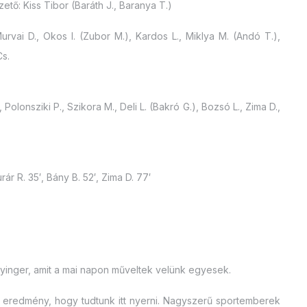
tő: Kiss Tibor (Baráth J., Baranya T.)
rvai D., Okos I. (Zubor M.), Kardos L., Miklya M. (Andó T.),
Cs.
, Polonsziki P., Szikora M., Deli L. (Bakró G.), Bozsó L., Zima D.,
rár R. 35′, Bány B. 52′, Zima D. 77′
nyinger, amit a mai napon műveltek velünk egyesek.
 eredmény, hogy tudtunk itt nyerni. Nagyszerű sportemberek