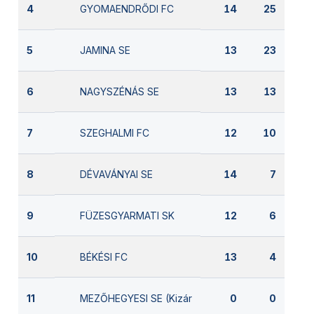
GYOMAENDRŐDI FC
4
14
25
JAMINA SE
5
13
23
NAGYSZÉNÁS SE
6
13
13
SZEGHALMI FC
7
12
10
DÉVAVÁNYAI SE
8
14
7
FÜZESGYARMATI SK
9
12
6
BÉKÉSI FC
10
13
4
MEZŐHEGYESI SE (Kizárva)
11
0
0