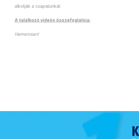
alkotják a csapatunkat.
A találkozó videós összefoglalója:
Hamarosan!