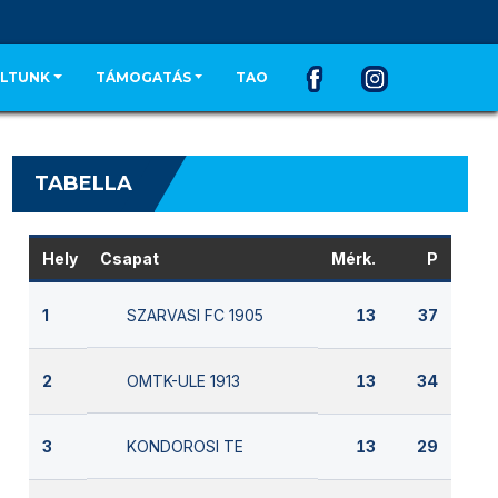
LTUNK
TÁMOGATÁS
TAO
TABELLA
Hely
Csapat
Mérk.
P
SZARVASI FC 1905
1
13
37
OMTK-ULE 1913
2
13
34
KONDOROSI TE
3
13
29