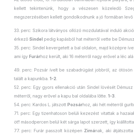
kellett tekintenünk, hogy a vészesen közeledő Szeg
megszerzésében kellett gondolkodnunk a jó formában levő h
33. perc: Szikora látványos ollózó mozdulatával induló ak
érkező
Sindel
pedig kapásból hat méterről vette be Démusz
35. perc: Sindel kevergetett a bal oldalon, majd középre ível
ami így
Furár
hoz került, aki 16 méterről nagy erővel a léc a
49. perc: Pozsár ívelt be szabadrúgást jobbról, az ötösön
talált a kapunkba.
1-2
.
52. perc: Egy gyors ellenakció után Sindel lövését Démusz
méterről, nagy erővel a kapu bal oldalába lőtte.
1-3
.
54. perc: Kardos L. játszott
Pozsár
hoz, aki hét méterről gurí
71. perc: Egy tizenhatoson belüli kezezést vitattak a haza
öt!! másodpercen belül két sárga lapot szerzett, így kiállított
77. perc: Furár passzolt középen
Zimá
nak, aki átjátszott