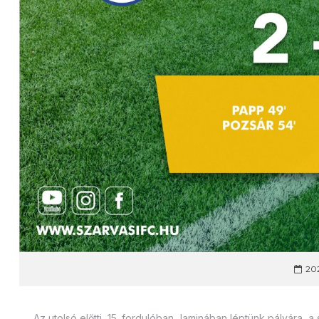
202
Az utolsó előtti, 15. fordulóban Jaminában léptünk pályára,