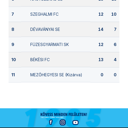
SZEGHALMI FC
7
12
10
DÉVAVÁNYAI SE
8
14
7
FÜZESGYARMATI SK
9
12
6
BÉKÉSI FC
10
13
4
MEZŐHEGYESI SE (Kizárva)
11
0
0