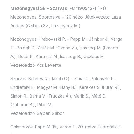
Mezőhegyesi SE – Szarvasi FC ‘1905’ 2-1 (1-1)
Mezőhegyes, Sportpálya – 120 néző. Játékvezető: Láza
András (Czibola Sz., Lazanyecz M.)
Mezőhegyes: Hrabovszki P. – Papp M., Jámbor J., Varga
T., Balogh D., Zsilák M. (Czene Z.), Isaszegi M. (Faragó
Á.), Rotár P., Karancsi N., Isaszegi B., Oszlács M.
Vezetőedző: Ács Levente
Szarvas: Köteles A. (Jakab G.) – Zima D., Polonszki P.,
Endrefalvi E., Magyar M. (Bány B.), Kerekes S. (Furár R.),
Simon R., Barna V. (Truczka Á.), Marik S., Máté D.
(Zahorán B.), Pilán M.
Vezetőedző: Sajben Gábor
Gólszerzők: Papp M. 15′, Varga T. 70′ illetve Endrefalvi E.