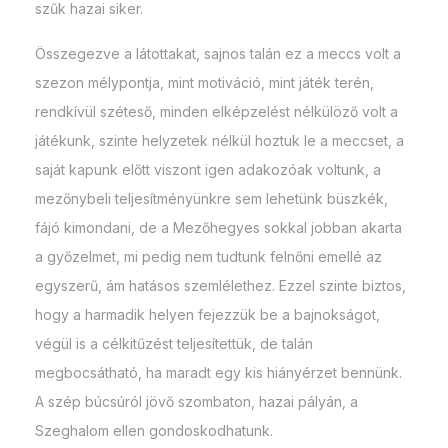
szűk hazai siker.
Összegezve a látottakat, sajnos talán ez a meccs volt a
szezon mélypontja, mint motiváció, mint játék terén,
rendkívül széteső, minden elképzelést nélkülöző volt a
játékunk, szinte helyzetek nélkül hoztuk le a meccset, a
saját kapunk előtt viszont igen adakozóak voltunk, a
mezőnybeli teljesítményünkre sem lehetünk büszkék,
fájó kimondani, de a Mezőhegyes sokkal jobban akarta
a győzelmet, mi pedig nem tudtunk felnőni emellé az
egyszerű, ám hatásos szemlélethez. Ezzel szinte biztos,
hogy a harmadik helyen fejezzük be a bajnokságot,
végül is a célkitűzést teljesítettük, de talán
megbocsátható, ha maradt egy kis hiányérzet bennünk.
A szép búcsúról jövő szombaton, hazai pályán, a
Szeghalom ellen gondoskodhatunk.