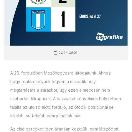
2024.05.21.
A 26. fordulóban Mezőhegyesre látogattunk. Ahhoz
hogy reális esélyünk legyen a második hely
megtartására a záráskor, úgy ezen a meccsen nem
szabadott kikapnunk. A hazaiakat kényelmes helyzetben
találta az utolsó előtti forduló, az ötödik pozíciónál se
lejjebb, se feljebb nem juthattak már.
Az első perceket igen álmosan kezdtük, nem látszódott,