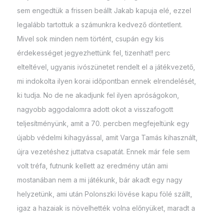
sem engedtük a frissen beállt Jakab kapuja elé, ezzel
legalább tartottuk a számunkra kedvező döntetlent.
Mivel sok minden nem történt, csupán egy kis
érdekességet jegyezhettünk fel, tizenhat!! perc
elteltével, ugyanis ivószünetet rendelt el a játékvezető,
mi indokolta ilyen korai időpontban ennek elrendelését,
ki tudja. No de ne akadjunk fel ilyen apróságokon,
nagyobb aggodalomra adott okot a visszafogott
teljesítményünk, amit a 70. percben megfejeltünk egy
újabb védelmi kihagyással, amit Varga Tamás kihasznált,
újra vezetéshez juttatva csapatát. Ennek már fele sem
volt tréfa, futnunk kellett az eredmény után ami
mostanában nem a mi játékunk, bár akadt egy nagy
helyzetünk, ami után Polonszki lövése kapu fölé szállt,
igaz a hazaiak is növelhették volna előnyüket, maradt a