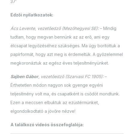
37′
Edzői nyilatkozatok:
Ács Levente, vezetőedző (Mezőhegyesi SE):
– Mindig
tudtam, hogy megvan bennünk az az erő, ami egy
élcsapat legyőzéséhez szükséges. Ma úgy borítottuk a
papírformát, hogy azt meg is érdemeltük. A győzelemmel
megkoronáztuk az egész éves teljesítményünket.
Sajben Gábor
, vezetőedző (Szarvasi FC 1905):
–
Érthetetlen módon nagyon sok gyenge egyéni
teljesítmény volt ma, és csapatként is csődöt mondtunk.
Ezen a meccsen elbuktuk az ezüstérmünket,
elgondolkodtató a jövőre nézve!
A találkozó videós összefoglalója: