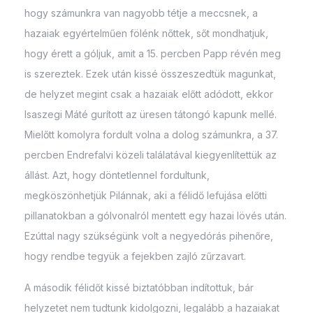
hogy számunkra van nagyobb tétje a meccsnek, a
hazaiak egyértelműen fölénk nőttek, sőt mondhatjuk,
hogy érett a góljuk, amit a 15. percben Papp révén meg
is szereztek. Ezek után kissé összeszedtük magunkat,
de helyzet megint csak a hazaiak előtt adódott, ekkor
Isaszegi Máté gurított az üresen tátongó kapunk mellé.
Mielőtt komolyra fordult volna a dolog számunkra, a 37.
percben Endrefalvi közeli találatával kiegyenlítettük az
állást. Azt, hogy döntetlennel fordultunk,
megköszönhetjük Pilánnak, aki a félidő lefujása előtti
pillanatokban a gólvonalról mentett egy hazai lövés után.
Ezúttal nagy szükségünk volt a negyedórás pihenőre,
hogy rendbe tegyük a fejekben zajló zűrzavart.
A második félidőt kissé biztatóbban indítottuk, bár
helyzetet nem tudtunk kidolgozni, legalább a hazaiakat