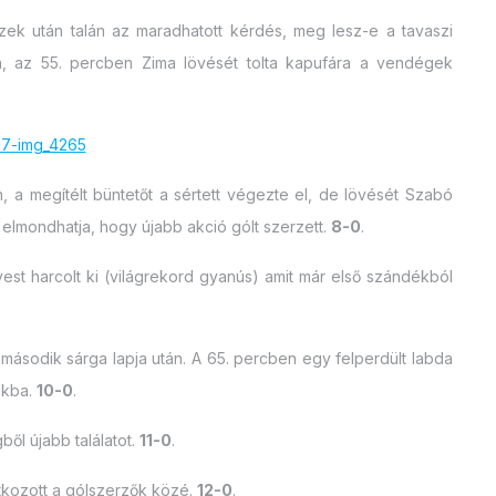
zek után talán az maradhatott kérdés, meg lesz-e a tavaszi
n, az 55. percben Zima lövését tolta kapufára a vendégek
, a megítélt büntetőt a sértett végezte el, de lövését Szabó
 elmondhatja, hogy újabb akció gólt szerzett.
8-0
.
est harcolt ki (világrekord gyanús) amit már első szándékból
, második sárga lapja után. A 65. percben egy felperdült labda
okba.
10-0
.
ből újabb találatot.
11-0
.
atkozott a gólszerzők közé.
12-0
.