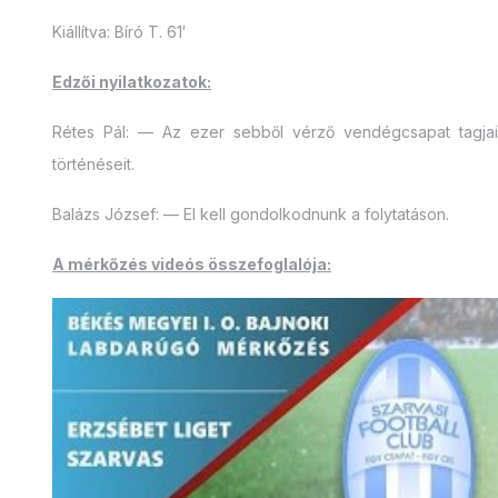
Kiállítva: Bíró T. 61′
Edzői nyilatkozatok:
Rétes Pál: — Az ezer sebből vérző vendégcsapat tagja
történéseit.
Balázs József: — El kell gondolkodnunk a folytatáson.
A mérkőzés videós összefoglalója: