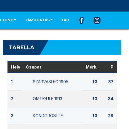
LTUNK
TÁMOGATÁS
TAO
TABELLA
Hely
Csapat
Mérk.
P
SZARVASI FC 1905
1
13
37
OMTK-ULE 1913
2
13
34
KONDOROSI TE
3
13
29