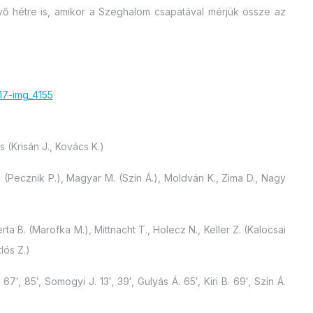
jövő hétre is, amikor a Szeghalom csapatával mérjük össze az
 (Krisán J., Kovács K.)
 D. (Pecznik P.), Magyar M. (Szín Á.), Moldván K., Zima D., Nagy
ta B. (Marofka M.), Mittnacht T., Holecz N., Keller Z. (Kalocsai
lós Z.)
 67′, 85′, Somogyi J. 13′, 39′, Gulyás Á. 65′, Kiri B. 69′, Szín Á.