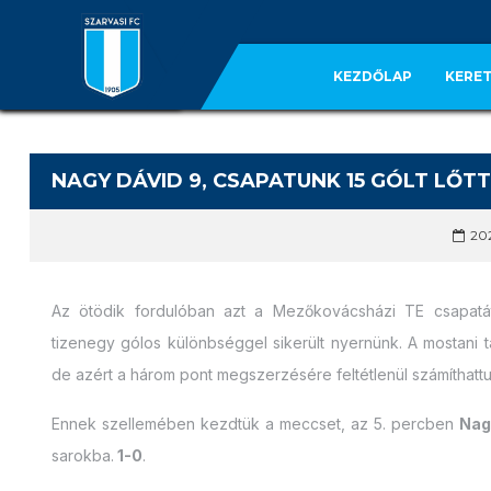
KEZDŐLAP
KERET
NAGY DÁVID 9, CSAPATUNK 15 GÓLT LŐTT
202
Az ötödik fordulóban azt a Mezőkovácsházi TE csapatát 
tizenegy gólos különbséggel sikerült nyernünk. A mostani 
de azért a három pont megszerzésére feltétlenül számíthattu
Ennek szellemében kezdtük a meccset, az 5. percben
Nag
sarokba.
1-0
.