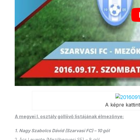
A képre kattint
A megyei I. osztály góllövő listájának élmezőnye:
1. Nagy Szabolcs Dávid (Szarvasi FC) – 10 gól
2. Ács Levente (Mezőhegyesi SE) – 8 gól