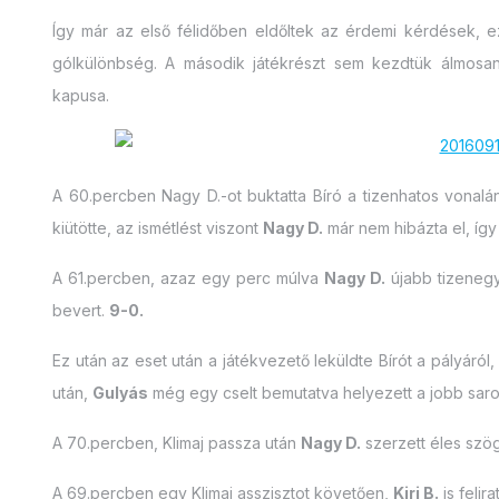
Így már az első félidőben eldőltek az érdemi kérdések, e
gólkülönbség. A második játékrészt sem kezdtük álmosa
kapusa.
A 60.percben Nagy D.-ot buktatta Bíró a tizenhatos vonalán
kiütötte, az ismétlést viszont
Nagy D.
már nem hibázta el, így
A 61.percben, azaz egy perc múlva
Nagy D.
újabb tizenegy
bevert.
9-0.
Ez után az eset után a játékvezető leküldte Bírót a pályáról
után,
Gulyás
még egy cselt bemutatva helyezett a jobb sar
A 70.percben, Klimaj passza után
Nagy D.
szerzett éles szög
A 69.percben egy Klimaj asszisztot követően,
Kiri B.
is felir