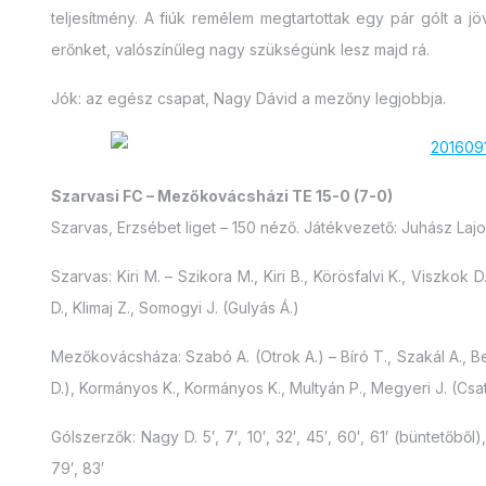
teljesítmény. A fiúk remélem megtartottak egy pár gólt a 
erőnket, valószínűleg nagy szükségünk lesz majd rá.
Jók: az egész csapat, Nagy Dávid a mezőny legjobbja.
Szarvasi FC – Mezőkovácsházi TE 15-0 (7-0)
Szarvas, Erzsébet liget – 150 néző. Játékvezető: Juhász Lajos
Szarvas: Kiri M. – Szikora M., Kiri B., Körösfalvi K., Viszkok
D., Klimaj Z., Somogyi J. (Gulyás Á.)
Mezőkovácsháza: Szabó A. (Otrok A.) – Bíró T., Szakál A., Ber
D.), Kormányos K., Kormányos K., Multyán P., Megyeri J. (Csat
Gólszerzők: Nagy D. 5′, 7′, 10′, 32′, 45′, 60′, 61′ (büntetőből),
79′, 83′