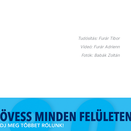
Tudósítás: Furár Tibor
Videó: Furár Adrienn
Fotók: Babák Zoltán