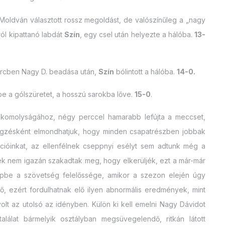
 Moldván választott rossz megoldást, de valószínűleg a „nagy
ról kipattanó labdát
Szín
, egy csel után helyezte a hálóba.
13-
percben Nagy D. beadása után,
Szín
bólintott a hálóba.
14-0.
be a gólszüretet, a hosszú sarokba lőve.
15-0
.
 komolyságához, négy perccel hamarabb lefújta a meccset,
gzésként elmondhatjuk, hogy minden csapatrészben jobbak
akcióinkat, az ellenfélnek cseppnyi esélyt sem adtunk még a
ek nem igazán szakadtak meg, hogy elkerüljék, ezt a már-már
épbe a szövetség felelőssége, amikor a szezon elején úgy
ő, ezért fordulhatnak elő ilyen abnormális eredmények, mint
olt az utolsó az idényben. Külön ki kell emelni Nagy Dávidot
 találat bármelyik osztályban megsüvegelendő, ritkán látott