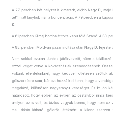
A 77. percben két helyzet is kimaradt, előbb Nagy D., majd
tét” miatt lanyhult már a koncentráció. A 79.percben a kapus
0
.
A 81.percben Klimaj bombáját tolta kapu fölé Szabó. A 83. 
A 85. percben Moldván pazar indítása után
Nagy D.
fejezte 
Nem sokkal ezután Juhász játékvezető, hűen a találkozó
ezzel véget vetve a kovácsháziak szenvedésének. Össze
voltunk ellenfelünknél, nagy kedvvel, ötletesen szőttük 
gólszerzésre sem, bár azt hozzá kell tenni, hogy a vendég
megalázó, különösen nagyarányú vereséget. És itt jön k
határozott, hogy ebben az évben az osztályból nincs kies
amilyen ez is volt, és biztos vagyok benne, hogy nem ez v
mai, ritkán látható, gólerős játékáért, a kilenc szerzett