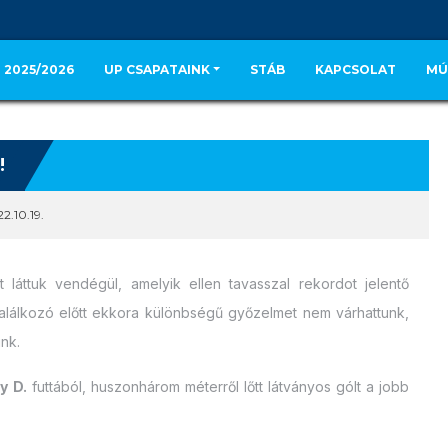
 2025/2026
UP CSAPATAINK
STÁB
KAPCSOLAT
MÚ
!
2.10.19.
láttuk vendégül, amelyik ellen tavasszal rekordot jelentő
találkozó előtt ekkora különbségű győzelmet nem várhattunk,
nk.
y D.
futtából, huszonhárom méterről lőtt látványos gólt a jobb