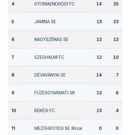
GYOMAENDRŐDI FC
4
14
25
JAMINA SE
5
13
23
NAGYSZÉNÁS SE
6
13
13
SZEGHALMI FC
7
12
10
DÉVAVÁNYAI SE
8
14
7
FÜZESGYARMATI SK
9
12
6
BÉKÉSI FC
10
13
4
MEZŐHEGYESI SE (Kizárva)
11
0
0