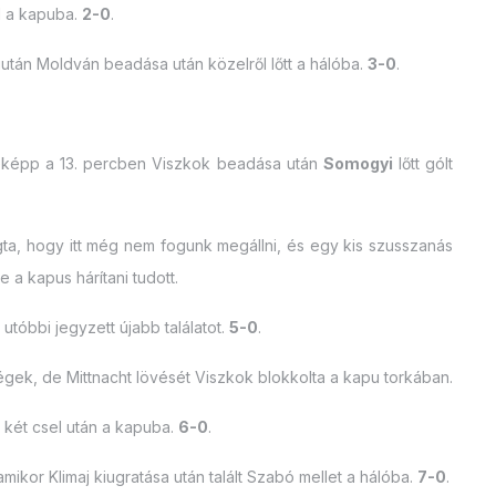
l a kapuba.
2-0
.
iután Moldván beadása után közelről lőtt a hálóba.
3-0
.
yeképp a 13. percben Viszkok beadása után
Somogyi
lőtt gólt
gta, hogy itt még nem fogunk megállni, és egy kis szusszanás
 a kapus hárítani tudott.
utóbbi jegyzett újabb találatot.
5-0
.
gek, de Mittnacht lövését Viszkok blokkolta a kapu torkában.
t két csel után a kapuba.
6-0
.
amikor Klimaj kiugratása után talált Szabó mellet a hálóba.
7-0
.