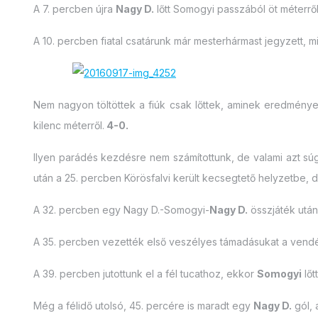
A 7. percben újra
Nagy D.
lőtt Somogyi passzából öt méterrő
A 10. percben fiatal csatárunk már mesterhármast jegyzett, m
Nem nagyon töltöttek a fiúk csak lőttek, aminek eredmén
kilenc méterről.
4-0.
Ilyen parádés kezdésre nem számítottunk, de valami azt sú
után a 25. percben Körösfalvi került kecsegtető helyzetbe, de
A 32. percben egy Nagy D.-Somogyi-
Nagy D.
összjáték után 
A 35. percben vezették első veszélyes támadásukat a vendé
A 39. percben jutottunk el a fél tucathoz, ekkor
Somogyi
lőt
Még a félidő utolsó, 45. percére is maradt egy
Nagy D.
gól, 