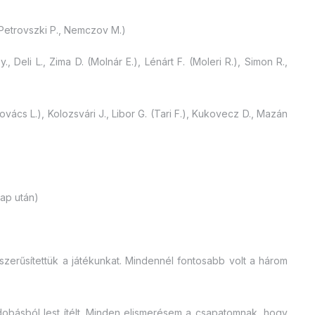
(Petrovszki P., Nemczov M.)
., Deli L., Zima D. (Molnár E.), Lénárt F. (Moleri R.), Simon R.,
ács L.), Kolozsvári J., Libor G. (Tari F.), Kukovecz D., Mazán
 lap után)
zerűsítettük a játékunkat. Mindennél fontosabb volt a három
obásból lest ítélt. Minden elismerésem a csapatomnak, hogy