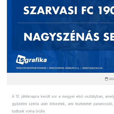
202
A 12. játéknapra került sor a megyei első osztályban, a
győzelmi széria után érkeztek, ami tiszteletet parancsol
tudtunk volna örülni.