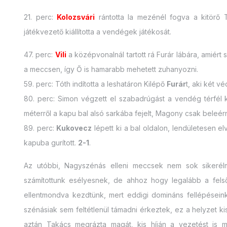
21. perc:
Kolozsvári
rántotta la mezénél fogva a kitörő 
játékvezető kiállította a vendégek játékosát.
47. perc:
Vili
a középvonalnál tartott rá Furár lábára, amiért
a meccsen, így Ő is hamarabb mehetett zuhanyozni.
59. perc: Tóth indította a leshatáron Kilépő
Furár
t, aki két v
80. perc: Simon végzett el szabadrúgást a vendég térfél 
méterről a kapu bal alsó sarkába fejelt, Magony csak beleérni
89. perc:
Kukovecz
lépett ki a bal oldalon, lendületesen elv
kapuba gurított.
2-1
.
Az utóbbi, Nagyszénás elleni meccsek nem sok sikerélm
számítottunk esélyesnek, de ahhoz hogy legalább a fels
ellentmondva kezdtünk, mert eddigi domináns fellépéseinkt
szénásiak sem feltétlenül támadni érkeztek, ez a helyzet 
aztán Takács megrázta magát, kis híján a vezetést is 