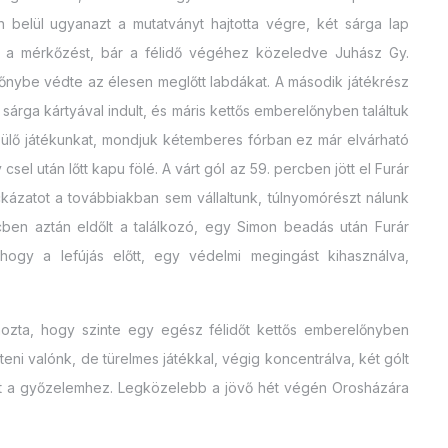
belül ugyanazt a mutatványt hajtotta végre, két sárga lap
n a mérkőzést, bár a félidő végéhez közeledve Juhász Gy.
zőnybe védte az élesen meglőtt labdákat. A második játékrész
sárga kártyával indult, és máris kettős emberelőnyben találtuk
épülő játékunkat, mondjuk kétemberes fórban ez már elvárható
csel után lőtt kapu fölé. A várt gól az 59. percben jött el Furár
kázatot a továbbiakban sem vállaltunk, túlnyomórészt nálunk
ercben aztán eldőlt a találkozó, egy Simon beadás után Furár
hogy a lefújás előtt, egy védelmi megingást kihasználva,
hozta, hogy szinte egy egész félidőt kettős emberelőnyben
teni valónk, de türelmes játékkal, végig koncentrálva, két gólt
lt a győzelemhez. Legközelebb a jövő hét végén Orosházára