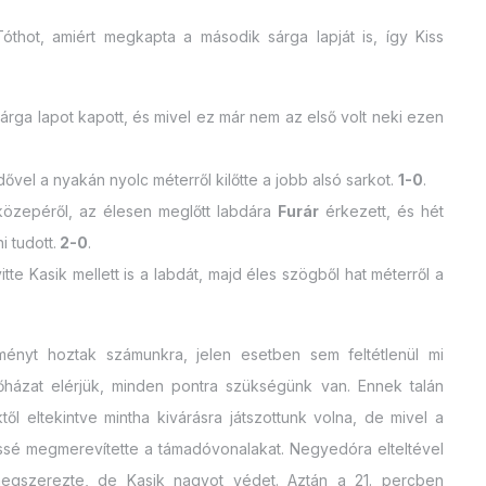
Tóthot, amiért megkapta a második sárga lapját is, így Kiss
 sárga lapot kapott, és mivel ez már nem az első volt neki ezen
édővel a nyakán nyolc méterről kilőtte a jobb alsó sarkot.
1-0
.
közepéről, az élesen meglőtt labdára
Furár
érkezett, és hét
 tudott.
2-0
.
itte Kasik mellett is a labdát, majd éles szögből hat méterről a
ényt hoztak számunkra, jelen esetben sem feltétlenül mi
őházat elérjük, minden pontra szükségünk van. Ennek talán
ől eltekintve mintha kivárásra játszottunk volna, de mivel a
kissé megmerevítette a támadóvonalakat. Negyedóra elteltével
megszerezte, de Kasik nagyot védet. Aztán a 21. percben