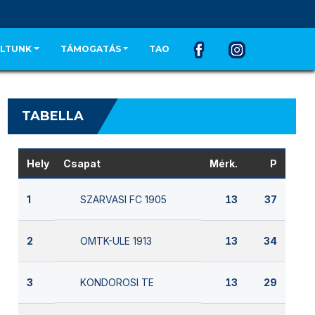
LTUNK
TÁMOGATÁS
TAO
TABELLA
Hely
Csapat
Mérk.
P
SZARVASI FC 1905
1
13
37
OMTK-ULE 1913
2
13
34
KONDOROSI TE
3
13
29