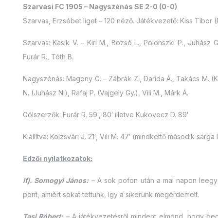
Szarvasi FC 1905 – Nagyszénás SE 2-0 (0-0)
Szarvas, Erzsébet liget – 120 néző. Játékvezető: Kiss Tibor 
Szarvas: Kasik V. – Kiri M., Bozsó L., Polonszki P., Juhász Gy
Furár R., Tóth B.
Nagyszénás: Magony G. – Zábrák Z., Darida Á., Takács M. (Kov
N. (Juhász N.), Rafaj P. (Vajgely Gy.), Vili M., Márk Á.
Gólszerzők: Furár R. 59′, 80′ illetve Kukovecz D. 89′
Kiállítva: Kolzsvári J. 21′, Vili M. 47′ (mindkettő második sárga
Edzői nyilatkozatok:
ifj. Somogyi János:
– A sok pofon után a mai napon leegys
pont, amiért sokat tettünk, így a sikerünk megérdemelt.
Tasi Róbert:
– A játékvezetésről mindent elmond, hogy bed