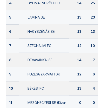
GYOMAENDRŐDI FC
4
14
25
JAMINA SE
5
13
23
NAGYSZÉNÁS SE
6
13
13
SZEGHALMI FC
7
12
10
DÉVAVÁNYAI SE
8
14
7
FÜZESGYARMATI SK
9
12
6
BÉKÉSI FC
10
13
4
MEZŐHEGYESI SE (Kizárva)
11
0
0