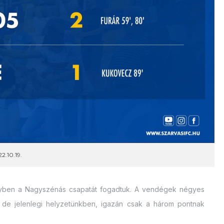
2.10.19.
melyben a Nagyszénás csapatát fogadtuk. A vendégek négyes
ó, de jelenlegi helyzetünkben, igazán csak a három pontnak