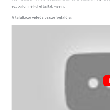
ezt pofon nélkül el tudták viselni.
A találkozó videós összefoglalója: