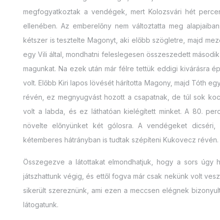
megfogyatkoztak a vendégek, mert Kolozsvári hét percen 
ellenében. Az emberelőny nem változtatta meg alapjaiba
kétszer is tesztelte Magonyt, aki előbb szögletre, majd me
egy Vili által, mondhatni feleslegesen összeszedett második 
magunkat. Na ezek után már félre tettük eddigi kivárásra 
volt. Előbb Kiri lapos lövését hárította Magony, majd Tóth egy 
révén, ez megnyugvást hozott a csapatnak, de túl sok koc
volt a labda, és ez láthatóan kielégített minket. A 80. p
növelte előnyünket két gólosra. A vendégeket dicséri, 
kétemberes hátrányban is tudtak szépíteni Kukovecz révén.
Összegezve a látottakat elmondhatjuk, hogy a sors úgy 
játszhattunk végig, és ettől fogva már csak nekünk volt vesz
sikerült szereznünk, ami ezen a meccsen elégnek bizonyu
látogatunk.