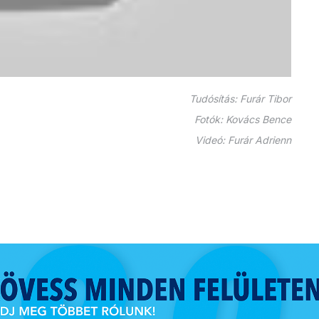
Tudósítás: Furár Tibor
Fotók: Kovács Bence
Videó: Furár Adrienn