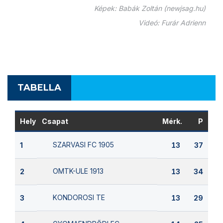
Képek: Babák Zoltán (newjsag.hu)
Videó: Furár Adrienn
TABELLA
Hely
Csapat
Mérk.
P
SZARVASI FC 1905
1
13
37
OMTK-ULE 1913
2
13
34
KONDOROSI TE
3
13
29