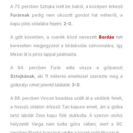
A 73. percben Sztojka ívelt be balról, a középen érkező
Furárnak
pedig nem okozott gondot hat méterről, a
kapu jobb oldalába fejelni.
2-0.
A gólt követően, a cserék közé nevezett
Bordás
tett
keresetlen megjegyzést a bíráskodás színvonalára, így
Mezei őt is piros lappal jutalmazta.
A 84. percben Furár adta vissza a gólpasszt
Sztojkának
, aki 11 méteres emeléssel szerezte meg a
gólkirályi címet jelentő találatát.
3-0
.
A 88. percben Vincze beadása szállt át a védőink felett,
a hosszú oldalon érkező Tari kapura emelt, ám a gólba
tartó labdát Zima kapu fölé stukkolta. A szezon utolsó
helyzetét Varga nem tudta gólra váltani, mert a 90.
percben Blaskó bravúrral védte a közeli próbálkozását.