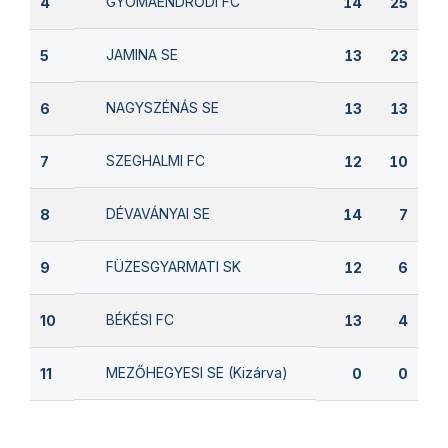
GYOMAENDRŐDI FC
4
14
25
JAMINA SE
5
13
23
NAGYSZÉNÁS SE
6
13
13
SZEGHALMI FC
7
12
10
DÉVAVÁNYAI SE
8
14
7
FÜZESGYARMATI SK
9
12
6
BÉKÉSI FC
10
13
4
MEZŐHEGYESI SE (Kizárva)
11
0
0