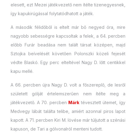
elesett, ezt Mezei játékvezető nem ítélte tizenegyesnek,
így kapukirúgással folytatódhatott a játék.
A második félidőből is eltelt már bő negyed óra, mire
nagyobb sebességre kapcsoltak a felek, a 64. percben
előbb Furár beadása nem talált társat középen, majd
Sztojka beívelését követően Polonszki közeli fejesét
védte Blaskó. Egy perc elteltével Nagy D. lőtt centikkel
kapu mellé.
A 66. percben újra Nagy D. volt a főszereplő, de lesről
született gólját értelemszerűen nem ítélte meg a
játékvezető. A 70. percben
Márk
tévesztett ütemet, így
Medvegy lábát találta telibe, amiért azonnal piros lapot
kapott. A 71. percben Kiri M. lövése már túljutott a szénási
kapuson, de Tari a gólvonalról menteni tudott.