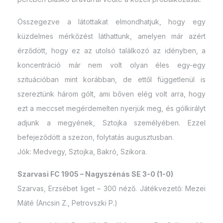
Összegezve a látottakat elmondhatjuk, hogy egy
küzdelmes mérkőzést láthattunk, amelyen már azért
érződött, hogy ez az utolsó találkozó az idényben, a
koncentráció már nem volt olyan éles egy-egy
szituációban mint korábban, de ettől függetlenül is
szereztünk három gólt, ami bőven elég volt arra, hogy
ezt a meccset megérdemelten nyerjük meg, és gólkirályt
adjunk a megyének, Sztojka személyében. Ezzel
befejeződött a szezon, folytatás augusztusban.
Jók: Medvegy, Sztojka, Bakró, Szikora.
Szarvasi FC 1905 – Nagyszénás SE 3-0 (1-0)
Szarvas, Erzsébet liget – 300 néző. Játékvezető: Mezei
Máté (Ancsin Z., Petrovszki P.)