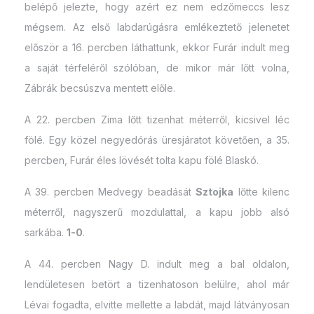
belépő jelezte, hogy azért ez nem edzőmeccs lesz
mégsem. Az első labdarúgásra emlékeztető jelenetet
először a 16. percben láthattunk, ekkor Furár indult meg
a saját térfeléről szólóban, de mikor már lőtt volna,
Zábrák becsúszva mentett előle.
A 22. percben Zima lőtt tizenhat méterről, kicsivel léc
fölé. Egy közel negyedórás üresjáratot követően, a 35.
percben, Furár éles lövését tolta kapu fölé Blaskó.
A 39. percben Medvegy beadását
Sztojka
lőtte kilenc
méterről, nagyszerű mozdulattal, a kapu jobb alsó
sarkába.
1-0
.
A 44. percben Nagy D. indult meg a bal oldalon,
lendületesen betört a tizenhatoson belülre, ahol már
Lévai fogadta, elvitte mellette a labdát, majd látványosan