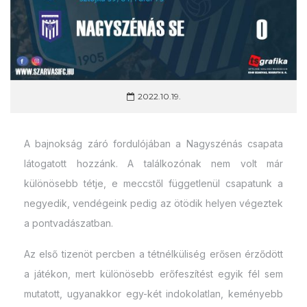
2022.10.19.
A bajnokság záró fordulójában a Nagyszénás csapata
látogatott hozzánk. A találkozónak nem volt már
különösebb tétje, e meccstől függetlenül csapatunk a
negyedik, vendégeink pedig az ötödik helyen végeztek
a pontvadászatban.
Az első tizenöt percben a tétnélküliség erősen érződött
a játékon, mert különösebb erőfeszítést egyik fél sem
mutatott, ugyanakkor egy-két indokolatlan, keményebb