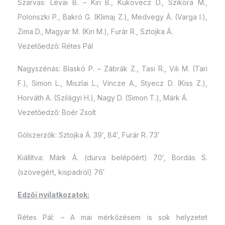
Szarvas: Lévai B. – Kiri B., Kukovecz D., Szikora M.,
Polonszki P., Bakró G. (Klimaj Z.), Medvegy Á. (Varga I.),
Zima D., Magyar M. (Kiri M.), Furár R., Sztojka Á.
Vezetőedző: Rétes Pál
Nagyszénás: Blaskó P. – Zábrák Z., Tasi R., Vili M. (Tari
F.), Simon L., Miszlai L., Vincze A., Styecz D. (Kiss Z.),
Horváth A. (Szilágyi H.), Nagy D. (Simon T.), Márk Á.
Vezetőedző: Boér Zsolt
Gólszerzők: Sztojka Á. 39′, 84′, Furár R. 73′
Kiállítva: Márk Á. (durva belépőért) 70′, Bordás S.
(szövegért, kispadról) 76′
Edzői nyilatkozatok:
Rétes Pál: – A mai mérkőzésem is sok helyzetet