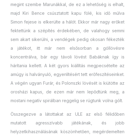
megint szembe Marunákkal, de ez a lehetőség is elhalt,
majd Kiri Bence csúsztatott kapu fölé, kis idő múlva
Simon fejese is elkerülte a hálót. Ekkor már nagy erőket
fektettünk a szépítés érdekében, de valahogy semmi
sem akart sikerülni, a vendégek pedig okosan fékezték
a játékot, itt már nem elsősorban a góllövésre
koncentrálva, bár egy távoli lövést Babáknak így is
hárítania kellett. A két gyors kiállítás megpecsételte az
amúgy is halványuló, egyenlítésért tett erőfeszítéseinket.
A végén ugyan Furár, és Polonszki lövését is kiütötte az
orosházi kapus, de ezen már nem lepődtünk meg, a
mostani negatív spirálban reggelig se rúgtunk volna gólt.
Összegezve a látottakat az ULE az első félidőben
mutatott agresszívabb játékának, és jobb
helyzetkihasználásának köszönhetően, megérdemelten