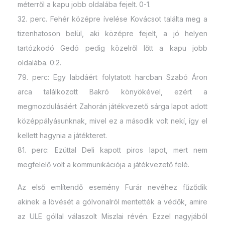
méterről a kapu jobb oldalába fejelt. 0-1.
32. perc. Fehér középre ívelése Kovácsot találta meg a
tizenhatoson belül, aki középre fejelt, a jó helyen
tartózkodó Gedó pedig közelről lőtt a kapu jobb
oldalába. 0:2.
79. perc: Egy labdáért folytatott harcban Szabó Áron
arca találkozott Bakró könyökével, ezért a
megmozdulásáért Zahorán játékvezető sárga lapot adott
középpályásunknak, mivel ez a második volt nekí, így el
kellett hagynia a játékteret.
81. perc: Ezúttal Deli kapott piros lapot, mert nem
megfelelő volt a kommunikációja a játékvezető felé.
Az első említendő esemény Furár nevéhez fűződik
akinek a lövését a gólvonalról mentették a védők, amire
az ULE góllal válaszolt Miszlai révén. Ezzel nagyjából