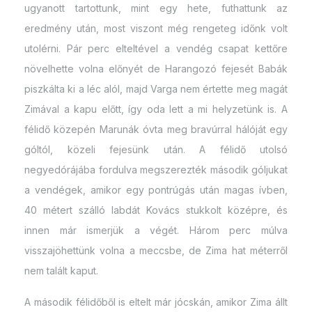
ugyanott tartottunk, mint egy hete, futhattunk az
eredmény után, most viszont még rengeteg időnk volt
utolérni. Pár perc elteltével a vendég csapat kettőre
növelhette volna előnyét de Harangozó fejesét Babák
piszkálta ki a léc alól, majd Varga nem értette meg magát
Zimával a kapu előtt, így oda lett a mi helyzetünk is. A
félidő közepén Marunák óvta meg bravúrral hálóját egy
góltól, közeli fejesünk után. A félidő utolsó
negyedórájába fordulva megszerezték második góljukat
a vendégek, amikor egy pontrúgás után magas ívben,
40 métert szálló labdát Kovács stukkolt középre, és
innen már ismerjük a végét. Három perc múlva
visszajöhettünk volna a meccsbe, de Zima hat méterről
nem talált kaput.
A második félidőből is eltelt már jócskán, amikor Zima állt