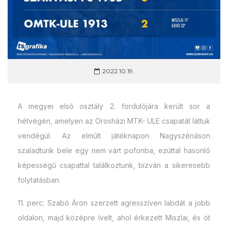
2022.10.19.
A megyei első osztály 2. fordulójára került sor a
hétvégén, amelyen az Orosházi MTK- ULE csapatát láttuk
vendégül. Az elmúlt játéknapon Nagyszénáson
szaladtunk bele egy nem várt pofonba, ezúttal hasonló
képességű csapattal találkoztunk, bízván a sikeresebb
folytatásban.
11. perc: Szabó Áron szerzett agresszíven labdát a jobb
oldalon, majd középre ívelt, ahol érkezett Miszlai, és öt