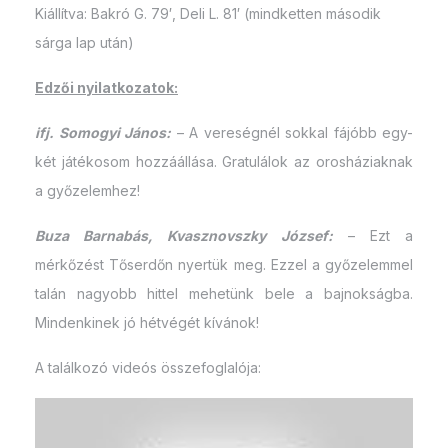
Kiállítva: Bakró G. 79′, Deli L. 81′ (mindketten második
sárga lap után)
Edzői nyilatkozatok:
ifj. Somogyi János:
– A vereségnél sokkal fájóbb egy-
két játékosom hozzáállása. Gratulálok az orosháziaknak
a győzelemhez!
Buza Barnabás, Kvasznovszky József:
– Ezt a
mérkőzést Tőserdőn nyertük meg. Ezzel a győzelemmel
talán nagyobb hittel mehetünk bele a bajnokságba.
Mindenkinek jó hétvégét kívánok!
A találkozó videós összefoglalója: