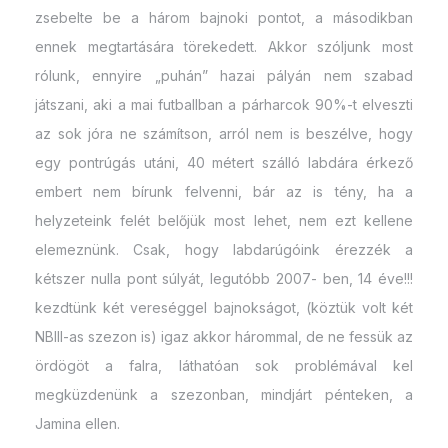
zsebelte be a három bajnoki pontot, a másodikban
ennek megtartására törekedett. Akkor szóljunk most
rólunk, ennyire „puhán” hazai pályán nem szabad
játszani, aki a mai futballban a párharcok 90%-t elveszti
az sok jóra ne számítson, arról nem is beszélve, hogy
egy pontrúgás utáni, 40 métert szálló labdára érkező
embert nem bírunk felvenni, bár az is tény, ha a
helyzeteink felét belőjük most lehet, nem ezt kellene
elemeznünk. Csak, hogy labdarúgóink érezzék a
kétszer nulla pont súlyát, legutóbb 2007- ben, 14 éve!!!
kezdtünk két vereséggel bajnokságot, (köztük volt két
NBIII-as szezon is) igaz akkor hárommal, de ne fessük az
ördögöt a falra, láthatóan sok problémával kel
megküzdenünk a szezonban, mindjárt pénteken, a
Jamina ellen.