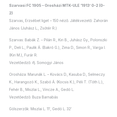
Szarvasi FC 1905 – Orosházi MTK-ULE ‘1913’ 0-2 (0-
2)
Szarvas, Erzsébet liget – 150 néző. Játékvezető: Zahorán
János (Juhász L., Zsótér R.)
Szarvas: Babák Z. – Pilán R., Kiri B., Juhász Gy., Polonszki
P., Deli L., Paulik Á. (Bakró G.), Zima D., Simon R., Varga I.
(Kiri M.), Furár R.
Vezetőedző: ifj. Somogyi János
Orosháza: Marunák L. – Kovács D., Kasuba D., Selmeczy
K., Harangozó K., Szabó Á. (Kocsis K.), Péli T. (Tóth L.),
Fehér B., Miszlai L., Vincze A., Gedó L.
Vezetőedző: Buza Barnabás
Gólszerzők: Miszlai L. 11′, Gedó L. 32′