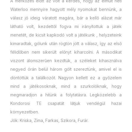
A mérkőzés előtt az volt a kérdés, hogy az elmúlt heti
Waterloo mennyire hagyott mély nyomokat bennünk, a
válasz jó ideig váratott magára, bár a kellő alázat már
látható volt, kezdettől fogva mi irányítottuk a játék
menetét, de kicsit kapkodó volt a játékunk , helyzeteink
kimaradtak, gólunk után rögtön jött a válasz, így az első
félidőben nem sikerült előnyt kiharcolni. A másodikat
viszont álomszerűen kezdtük, a széleket kihasználva
negyed órán belül három gólt szereztünk, amivel el is
döntöttük a találkozót. Nagyon kellett ez a győzelem
mind a játékosoknak, mind a szurkolóknak, hogy
megmaradjon a hitünk a folytatásra. Legközelebb a
Kondorosi TE csapatát látjuk vendégül hazai
környezetben.
Jók: Kriska, Zima, Farkas, Szikora, Furár.