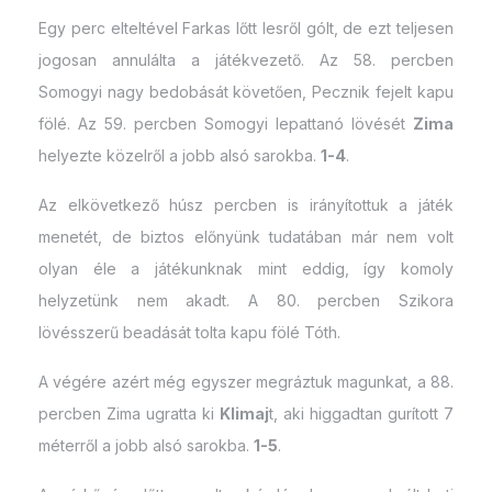
Egy perc elteltével Farkas lőtt lesről gólt, de ezt teljesen
jogosan annulálta a játékvezető. Az 58. percben
Somogyi nagy bedobását követően, Pecznik fejelt kapu
fölé. Az 59. percben Somogyi lepattanó lövését
Zima
helyezte közelről a jobb alsó sarokba.
1-4
.
Az elkövetkező húsz percben is irányítottuk a játék
menetét, de biztos előnyünk tudatában már nem volt
olyan éle a játékunknak mint eddig, így komoly
helyzetünk nem akadt. A 80. percben Szikora
lövésszerű beadását tolta kapu fölé Tóth.
A végére azért még egyszer megráztuk magunkat, a 88.
percben Zima ugratta ki
Klimaj
t, aki higgadtan gurított 7
méterről a jobb alsó sarokba.
1-5
.