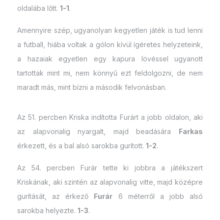
oldalába lőtt.
1-1
.
Amennyire szép, ugyanolyan kegyetlen játék is tud lenni
a futball, hiába voltak a gólon kívül ígéretes helyzeteink,
a hazaiak egyetlen egy kapura lövéssel ugyanott
tartottak mint mi, nem könnyű ezt feldolgozni, de nem
maradt más, mint bízni a második felvonásban.
Az 51. percben Kriska indította Furárt a jobb oldalon, aki
az alapvonalig nyargalt, majd beadására
Farkas
érkezett, és a bal alsó sarokba gurított.
1-2
.
Az 54. percben Furár tette ki jobbra a játékszert
Kriskának, aki szintén az alapvonalig vitte, majd középre
gurítását, az érkező
Furár
6 méterről a jobb alsó
sarokba helyezte.
1-3
.