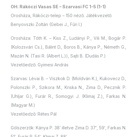
OH. Rákóczi Vasas SE – Szarvasi FC 1-5 (1-1)
Orosháza, Rákóczi-telep – 150 néző. Játékvezető:
Benyovszki Zoltán (Gebei J., Fűri I.)
Orosháza: Tóth K. – Kiss Z., Ludányi P., Vili M., Bogár P.
(Kolozsvári Cs.), Bálint D., Boros B., Kánya P., Németh G.,
Mazán N. (Tasi R. (Albert L.)), Sajti B. (Dudás P.)
Vezetőedző: Gyimesi András
Szarvas: Lévai B. – Viszkok D. (Moldván K.), Kukovecz D.,
Polonszki P., Szikora M., Kriska N., Zima D., Pecznik P.
(Uhljar G.), Furár R., Somogyi J. (Klimaj Z.), Farkas N.
(Magyar M.)
Vezetőedző: Rétes Pál
Gólszerzők: Kánya P. 38′ illetve Zima D. 37′, 59′, Farkas N.
51′, Furár R. 54′, Klimaj Z. 88′