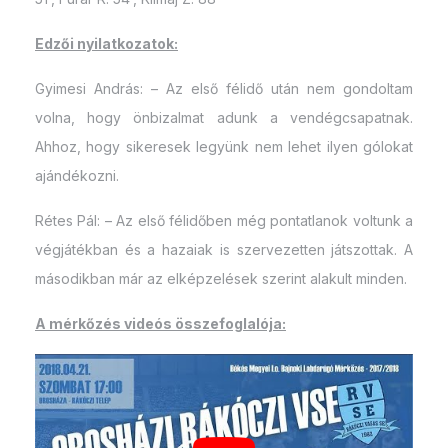
Edzői nyilatkozatok:
Gyimesi András: – Az első félidő után nem gondoltam
volna, hogy önbizalmat adunk a vendégcsapatnak.
Ahhoz, hogy sikeresek legyünk nem lehet ilyen gólokat
ajándékozni.
Rétes Pál: – Az első félidőben még pontatlanok voltunk a
végjátékban és a hazaiak is szervezetten játszottak. A
másodikban már az elképzelések szerint alakult minden.
A mérkőzés videós összefoglalója: