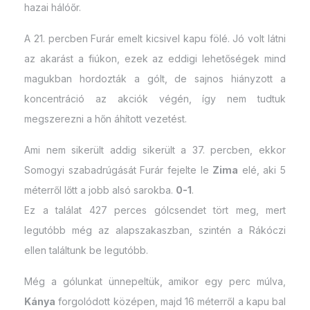
hazai hálóőr.
A 21. percben Furár emelt kicsivel kapu fölé. Jó volt látni
az akarást a fiúkon, ezek az eddigi lehetőségek mind
magukban hordozták a gólt, de sajnos hiányzott a
koncentráció az akciók végén, így nem tudtuk
megszerezni a hőn áhított vezetést.
Ami nem sikerült addig sikerült a 37. percben, ekkor
Somogyi szabadrúgását Furár fejelte le
Zima
elé, aki 5
méterről lőtt a jobb alsó sarokba.
0-1
.
Ez a találat 427 perces gólcsendet tört meg, mert
legutóbb még az alapszakaszban, szintén a Rákóczi
ellen találtunk be legutóbb.
Még a gólunkat ünnepeltük, amikor egy perc múlva,
Kánya
forgolódott középen, majd 16 méterről a kapu bal