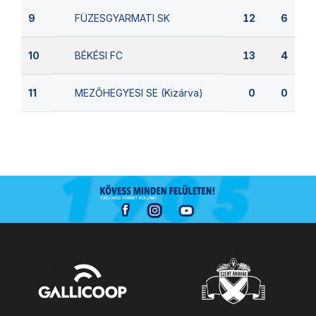
FÜZESGYARMATI SK
9
12
6
BÉKÉSI FC
10
13
4
MEZŐHEGYESI SE (Kizárva)
11
0
0