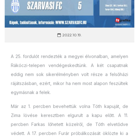
2022.10.19.
A 25. fordulót rendezték a megyei élvonalban, amelyen
Rákóczi-telepen vendégeskedtünk. A két csapatnak
eddig nem sok sikerélményben volt része a felsőházi
rájátszásban, ezért, mikor ha nem most alapon feszültek
egymásnak a felek.
Már az 1. percben bevehettük volna Tóth kapuját, de
Zima lövése keresztben elgurult a kapu előtt. A 11.
percben Farkas lőhetett közelről, de Tóth elvetődve
védett. A 17. percben Furár próbálkozását öklözte ki a