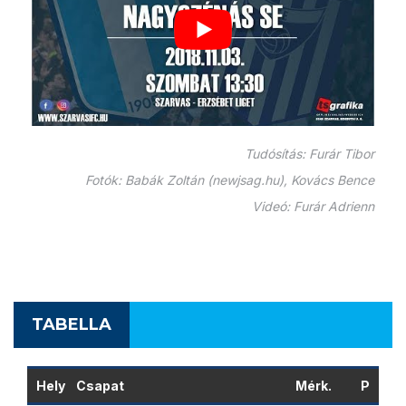
Tudósítás: Furár Tibor
Fotók: Babák Zoltán (newjsag.hu), Kovács Bence
Videó: Furár Adrienn
TABELLA
Hely
Csapat
Mérk.
P