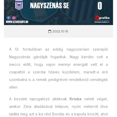
2022.10.19.
A 13. fordulóban az eddig nagyszerűen szereplő
Nagyszénás gárdáját fogadtuk. Nagy kérdés volt a
meccs előtt, hogy vajon mennyi energiát vett el a
csapattól a szerdai hősies küzdelem, maradt-e erő
szombatra is a remek pedigrével rendelkező vendégek
ellen.
A kezdeti tapogatózó játéknak
Kriska
vetett véget,
amikor Zima átadásával kilépve, nyolc méterről lőve
találta meg azt a kis rést Bordás és a kapufa között, ahol