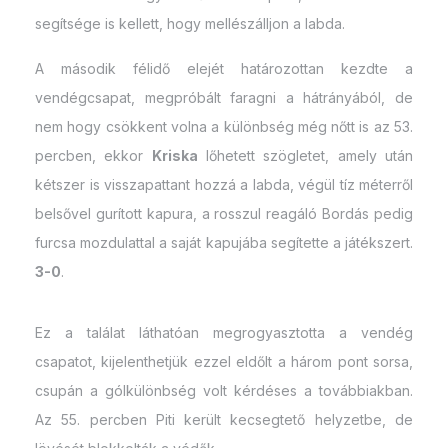
segítsége is kellett, hogy mellészálljon a labda.
A második félidő elejét határozottan kezdte a
vendégcsapat, megpróbált faragni a hátrányából, de
nem hogy csökkent volna a különbség még nőtt is az 53.
percben, ekkor
Kriska
lőhetett szögletet, amely után
kétszer is visszapattant hozzá a labda, végül tíz méterről
belsővel gurított kapura, a rosszul reagáló Bordás pedig
furcsa mozdulattal a saját kapujába segítette a játékszert.
3-0
.
Ez a találat láthatóan megrogyasztotta a vendég
csapatot, kijelenthetjük ezzel eldőlt a három pont sorsa,
csupán a gólkülönbség volt kérdéses a továbbiakban.
Az 55. percben Piti került kecsegtető helyzetbe, de