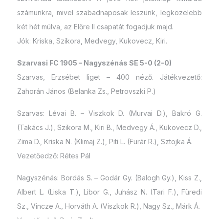
számunkra, mivel szabadnaposak leszünk, legközelebb
két hét múlva, az Előre II csapatát fogadjuk majd.
Jók: Kriska, Szikora, Medvegy, Kukovecz, Kiri.
Szarvasi FC 1905 – Nagyszénás SE 5-0 (2-0)
Szarvas, Erzsébet liget – 400 néző. Játékvezető:
Zahorán János (Belanka Zs., Petrovszki P.)
Szarvas: Lévai B. – Viszkok D. (Murvai D.), Bakró G.
(Takács J.), Szikora M., Kiri B., Medvegy Á., Kukovecz D.,
Zima D., Kriska N. (Klimaj Z.), Piti L. (Furár R.), Sztojka Á.
Vezetőedző: Rétes Pál
Nagyszénás: Bordás S. – Godár Gy. (Balogh Gy.), Kiss Z.,
Albert L. (Liska T.), Libor G., Juhász N. (Tari F.), Füredi
Sz., Vincze A., Horváth A. (Viszkok R.), Nagy Sz., Márk Á.