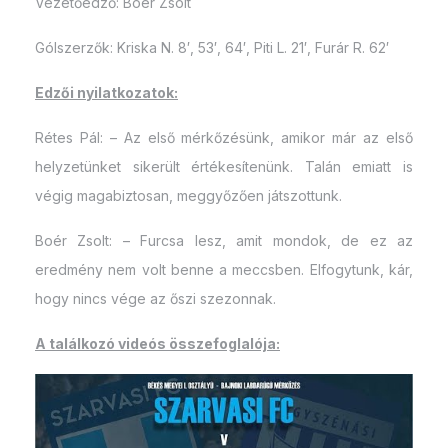
Vezetőedző: Boér Zsolt
Gólszerzők: Kriska N. 8′, 53′, 64′, Piti L. 21′, Furár R. 62′
Edzői nyilatkozatok:
Rétes Pál: – Az első mérkőzésünk, amikor már az első
helyzetünket sikerült értékesítenünk. Talán emiatt is
végig magabiztosan, meggyőzően játszottunk.
Boér Zsolt: – Furcsa lesz, amit mondok, de ez az
eredmény nem volt benne a meccsben. Elfogytunk, kár,
hogy nincs vége az őszi szezonnak.
A találkozó videós összefoglalója: