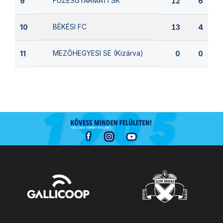
FÜZESGYARMATI SK
9
12
6
BÉKÉSI FC
10
13
4
MEZŐHEGYESI SE (Kizárva)
11
0
0