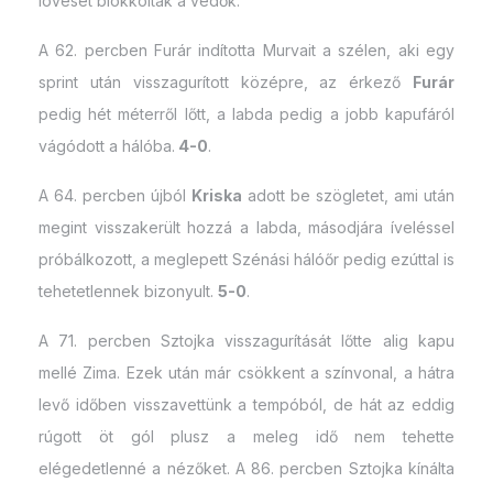
lövését blokkolták a védők.
A 62. percben Furár indította Murvait a szélen, aki egy
sprint után visszagurított középre, az érkező
Furár
pedig hét méterről lőtt, a labda pedig a jobb kapufáról
vágódott a hálóba.
4-0
.
A 64. percben újból
Kriska
adott be szögletet, ami után
megint visszakerült hozzá a labda, másodjára íveléssel
próbálkozott, a meglepett Szénási hálóőr pedig ezúttal is
tehetetlennek bizonyult.
5-0
.
A 71. percben Sztojka visszagurítását lőtte alig kapu
mellé Zima. Ezek után már csökkent a színvonal, a hátra
levő időben visszavettünk a tempóból, de hát az eddig
rúgott öt gól plusz a meleg idő nem tehette
elégedetlenné a nézőket. A 86. percben Sztojka kínálta