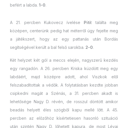
befért a labda.
1-0
.
A 21. percben Kukovecz ívelése
Piti
t találta meg
középen, centerünk pedig hat méterről úgy fejelte meg
a játékszert, hogy az egy pattanás után Bordás
segítségével került a bal felső sarokba.
2-0
.
Két helyzet két gól a meccs elején, nagyszerű kezdés
egy rangadón. A 26. percben Kriska küzdött meg egy
labdáért, majd középre adott, ahol Viszkok elől
felszabadítottak a védők. A folytatásban kezdte jobban
csipkedni magát a Szénás, a 31. percben akadt is
lehetősége Nagy D. révén, de rosszul döntött amikor
beadás helyett éles szögből kapu mellé lőtt. A 45.
percben az előzőhöz kísértetiesen hasonló szituáció
után szintén Nagy D. lőhetett kapura, de most Lévai