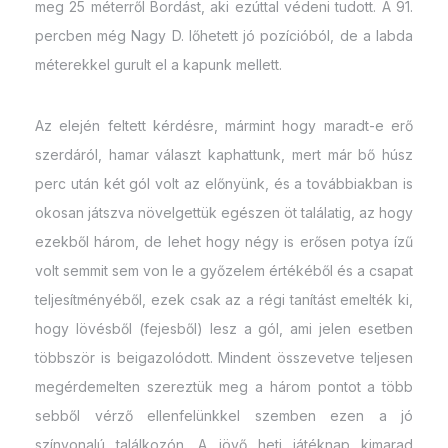
meg 25 méterről Bordást, aki ezúttal védeni tudott. A 91.
percben még Nagy D. lőhetett jó pozícióból, de a labda
méterekkel gurult el a kapunk mellett.
Az elején feltett kérdésre, mármint hogy maradt-e erő
szerdáról, hamar választ kaphattunk, mert már bő húsz
perc után két gól volt az előnyünk, és a továbbiakban is
okosan játszva növelgettük egészen öt találatig, az hogy
ezekből három, de lehet hogy négy is erősen potya ízű
volt semmit sem von le a győzelem értékéből és a csapat
teljesítményéből, ezek csak az a régi tanítást emelték ki,
hogy lövésből (fejesből) lesz a gól, ami jelen esetben
többször is beigazolódott. Mindent összevetve teljesen
megérdemelten szereztük meg a három pontot a több
sebből vérző ellenfelünkkel szemben ezen a jó
színvonalú találkozón. A jövő heti játéknap kimarad