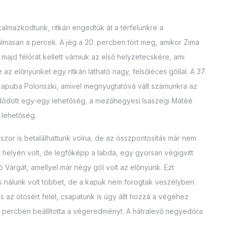
kalmazkodtunk, ritkán engedtük át a térfelünkre a
lmasan a percek. A jég a 20. percben tört meg, amikor Zima
jd félórát kellett várniuk az első helyzetecskére, ami
az előnyünket egy ritkán látható nagy, felsőléces góllal. A 37.
a kapuba Polonszki, amivel megnyugtatóvá vált számunkra az
t adódott egy-egy lehetőség, a mezőhegyesi Isaszegi Mátéé
 lehetőség.
szor is betalálhattunk volna, de az összpontosítás már nem
 a helyén volt, de legfőképp a labda, egy gyorsan végigvitt
 Vargát, amellyel már négy gól volt az előnyünk. Ezt
is nálunk volt többet, de a kapuk nem forogtak veszélyben.
 az ötösért felel, csapatunk is úgy állt hozzá a végéhez
 percben beállította a végeredményt. A hátralevő negyedóra