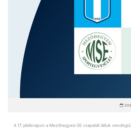
202
A 17. játéknapon a Mezőhegyesi SE csapatát láttuk vendégül. 