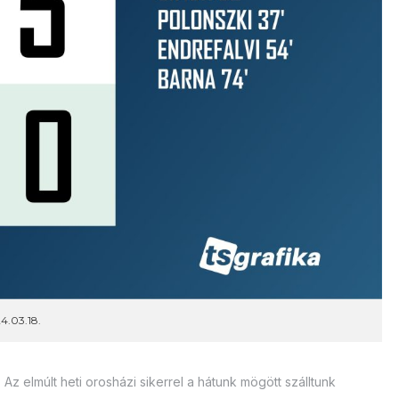
4.03.18.
Az elmúlt heti orosházi sikerrel a hátunk mögött szálltunk