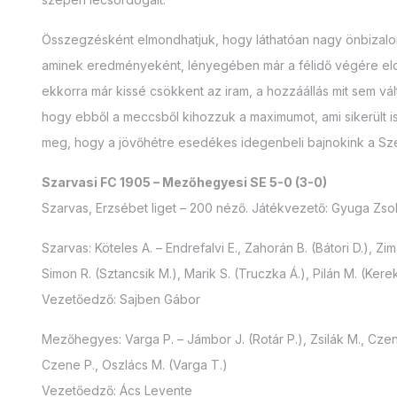
Összegzésként elmondhatjuk, hogy láthatóan nagy önbizalo
aminek eredményeként, lényegében már a félidő végére eldön
ekkorra már kissé csökkent az iram, a hozzáállás mit sem válto
hogy ebből a meccsből kihozzuk a maximumot, ami sikerült i
meg, hogy a jövőhétre esedékes idegenbeli bajnokink a Szegh
Szarvasi FC 1905 – Mezőhegyesi SE 5-0 (3-0)
Szarvas, Erzsébet liget – 200 néző. Játékvezető: Gyuga Zsolt
Szarvas: Köteles A. – Endrefalvi E., Zahorán B. (Bátori D.), Zim
Simon R. (Sztancsik M.), Marik S. (Truczka Á.), Pilán M. (Kere
Vezetőedző: Sajben Gábor
Mezőhegyes: Varga P. – Jámbor J. (Rotár P.), Zsilák M., Czene 
Czene P., Oszlács M. (Varga T.)
Vezetőedző: Ács Levente