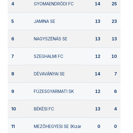
GYOMAENDRŐDI FC
4
14
25
JAMINA SE
5
13
23
NAGYSZÉNÁS SE
6
13
13
SZEGHALMI FC
7
12
10
DÉVAVÁNYAI SE
8
14
7
FÜZESGYARMATI SK
9
12
6
BÉKÉSI FC
10
13
4
MEZŐHEGYESI SE (Kizárva)
11
0
0