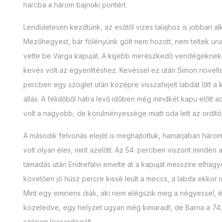
harcba a három bajnoki pontért.
Lendületesen kezdtünk, az esőtől vizes talajhoz is jobban al
Mezőhegyest, bár fölényünk gólt nem hozott, nem teltek una
vette be Varga kapuját. A kijjebb merészkedő vendégeknek ma
kevés volt az egyenlítéshez. Kevéssel ez után Simon növelte 
percben egy szöglet után középre visszafejelt labdát lőtt 
állás. A félidőből hátra levő időben még mindkét kapu előt
volt a nagyobb, de körülményessége miatt oda lett az ordító
A második felvonás elejét is meghajtottuk, hamarjában három
volt olyan éles, mint azelőtt. Az 54. percben viszont minden
támadás után Endrefalvi emelte át a kapuját messzire elhagyó
követően jó húsz percre kissé leült a meccs, a labda ekkor 
Mint egy eminens diák, aki nem elégszik meg a négyessel, és
közeledve, egy helyzet ugyan még kimaradt, de Barna a 74.
szépen lecsordogált.