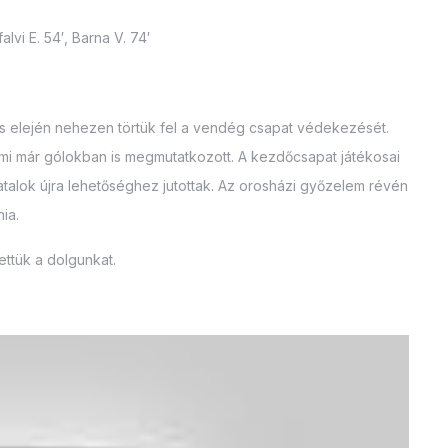
lvi E. 54′, Barna V. 74′
és elején nehezen törtük fel a vendég csapat védekezését.
mi már gólokban is megmutatkozott. A kezdőcsapat játékosai
iatalok újra lehetőséghez jutottak. Az orosházi győzelem révén
ia.
tettük a dolgunkat.