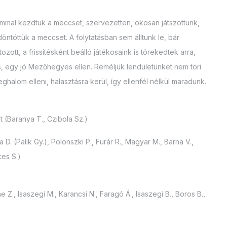
mmal kezdtük a meccset, szervezetten, okosan játszottunk,
töttük a meccset. A folytatásban sem álltunk le, bár
zott, a frissítésként beálló játékosaink is törekedtek arra,
s, egy jó Mezőhegyes ellen. Reméljük lendületünket nem töri
alom elleni, halasztásra kerül, így ellenfél nélkül maradunk.
 (Baranya T., Czibola Sz.)
a D. (Palik Gy.), Polonszki P., Furár R., Magyar M., Barna V.,
kes S.)
Z., Isaszegi M., Karancsi N., Faragó Á., Isaszegi B., Boros B.,