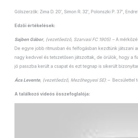
Gólszerzők: Zima D. 20′, Simon R. 32′, Polonszki P. 37′, Endrefa
Edzői értékelések:
Sajben Gábor
, (vezetőedző, Szarvasi FC 1905)
: – A mérkőz
De egyre jobb ritmusban és felfogásban kezdtünk játszani a
nagy kedvvel és tetszetősen játszottak, de örülök, hogy a f
jó passzba került a csapat és ezt tegnap is sikerült bizonyítan
Ács Levente
, (vezetőedző, Mezőhegyesi SE)
: – Becsülettel 
A találkozó videós összefoglalója: