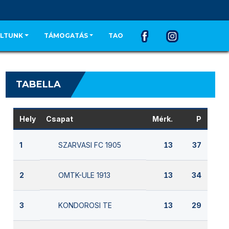
LTUNK
TÁMOGATÁS
TAO
TABELLA
Hely
Csapat
Mérk.
P
SZARVASI FC 1905
1
13
37
OMTK-ULE 1913
2
13
34
KONDOROSI TE
3
13
29