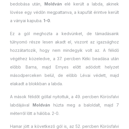
bedobása után,
Moldván
elé került a labda, akinek
lövése egy védőn megpattanva, a kapufát érintve került
a ványai kapuba.
1-0
.
Ez a gól meghozta a kedvünket, de támadásaink
túlnyomó része lesen akadt el, viszont az igazsághoz
hozzátartozik, hogy nem mindegyik volt az. A félidő
végéhez közeledve, a 37. percben Kéki beadása után
előbb Barna, majd Ernyes előtt adódott helyzet
másodperceken belül, de előbb Lévai védett, majd
elakadt a blokkban a labda.
A mások félidőt góllal nyitottuk, a 49. percben Körösfalvi
labdájával
Moldván
húzta meg a baloldalt, majd 7
méterről lőtt a hálóba. 2-0.
Hamar jött a következő gól is, az 52. percben Körösfalvi