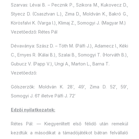
Szarvas: Lévai B. – Pecznik P., Szikora M., Kukovecz D.,
Styecz D. (Csasztvan L.), Zima D., Moldván K., Bakró G.,
Körösfalvi K. (Varga I.), Klimaj Z., Somogyi J. (Magyar M.)
Vezetőedző: Rétes Pál
Dévaványa: Szász D. – Tóth M. (Pálfi J.), Adamecz I., Kéki
C., Ernyes R. (Kálai B.), Szalai B., Somogyi T. (Horváth B.),
Gubucz V. (Papp V.), Ungi A., Marton L., Barna T.
Vezetőedző:
Gólszerzők: Moldván K. 28′, 49′, Zima D. 52′, 59′,
Somogyi J. 61′ illetve Pálfi J. 72′
Edzői nyilatkozatok:
Rétes Pál: — Kiegyenlített első félidő után remekül
kezdtük a másodikat a támadójátékot bátran felvállaló