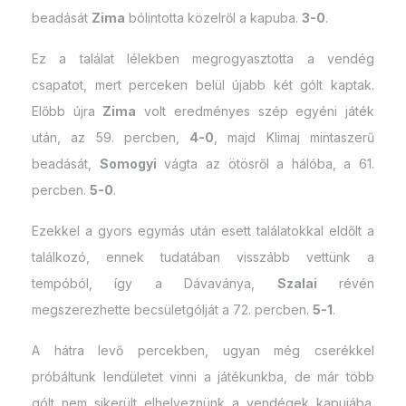
beadását
Zima
bólintotta közelről a kapuba.
3-0
.
Ez a találat lélekben megrogyasztotta a vendég
csapatot, mert perceken belül újabb két gólt kaptak.
Előbb újra
Zima
volt eredményes szép egyéni játék
után, az 59. percben,
4-0
, majd Klimaj mintaszerű
beadását,
Somogyi
vágta az ötösről a hálóba, a 61.
percben.
5-0
.
Ezekkel a gyors egymás után esett találatokkal eldőlt a
találkozó, ennek tudatában visszább vettünk a
tempóból, így a Dávaványa,
Szalai
révén
megszerezhette becsületgólját a 72. percben.
5-1
.
A hátra levő percekben, ugyan még cserékkel
próbáltunk lendületet vinni a játékunkba, de már több
gólt nem sikerült elhelyeznünk a vendégek kapujába.