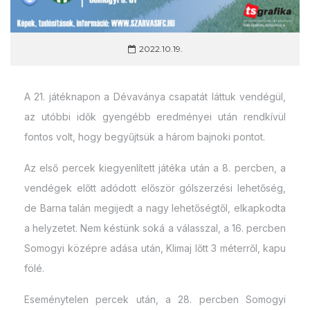
2022.10.19.
A 21. játéknapon a Dévaványa csapatát láttuk vendégül,
az utóbbi idők gyengébb eredményei után rendkívül
fontos volt, hogy begyűjtsük a három bajnoki pontot.
Az első percek kiegyenlített játéka után a 8. percben, a
vendégek előtt adódott először gólszerzési lehetőség,
de Barna talán megijedt a nagy lehetőségtől, elkapkodta
a helyzetet. Nem késtünk soká a válasszal, a 16. percben
Somogyi középre adása után, Klimaj lőtt 3 méterről, kapu
fölé.
Eseménytelen percek után, a 28. percben Somogyi