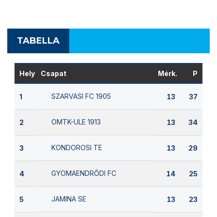
TABELLA
Hely
Csapat
Mérk.
P
SZARVASI FC 1905
1
13
37
OMTK-ULE 1913
2
13
34
KONDOROSI TE
3
13
29
GYOMAENDRŐDI FC
4
14
25
JAMINA SE
5
13
23