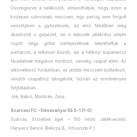
Összegezve a találkozót, elmondhatjuk, hogy ezen a
közepes színvonalú meccsen, egy percig sem forgott
veszélyben a győzelmünk, az első félidőben még
akadozott a gépezet, de a második játékrész elején
rúgott négy góllal befejezettnek tekinthettük a
párharcot, a lelkesen küzdő, de a hétközi kupameccs
fáradalmait magukon hordozó, vendég csapat ellen. Az
elkövetkező fordulóban, az utóbbi meccsein botladozó,
vésztői csapathoz látogatunk, bízván az eredményes
folytatásban.
Jók: Bakró, Moldván, Zima.
Szarvasi FC – Dévaványai SE 5-1 (1-0)
Szarvas, Erzsébet liget – 150 néző. Játékvezető:
Hanyecz Bence (Belicza B., Vrbovszki P.)