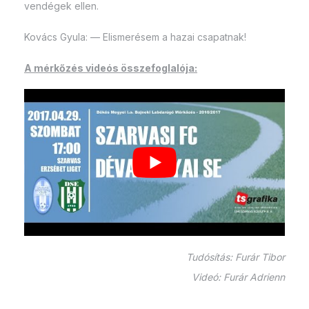
vendégek ellen.
Kovács Gyula: — Elismerésem a hazai csapatnak!
A mérkőzés videós összefoglalója:
Tudósítás: Furár Tibor
Videó: Furár Adrienn