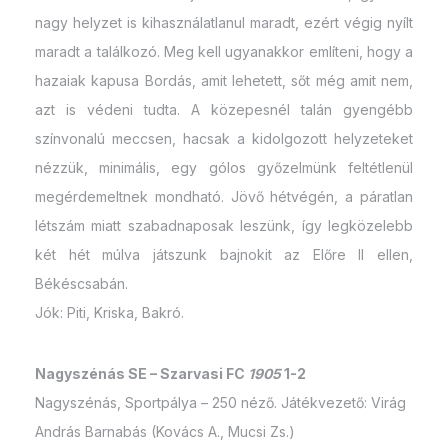
nagy helyzet is kihasználatlanul maradt, ezért végig nyílt
maradt a találkozó. Meg kell ugyanakkor említeni, hogy a
hazaiak kapusa Bordás, amit lehetett, sőt még amit nem,
azt is védeni tudta. A közepesnél talán gyengébb
színvonalú meccsen, hacsak a kidolgozott helyzeteket
nézzük, minimális, egy gólos győzelmünk feltétlenül
megérdemeltnek mondható. Jövő hétvégén, a páratlan
létszám miatt szabadnaposak leszünk, így legközelebb
két hét múlva játszunk bajnokit az Előre II ellen,
Békéscsabán.
Jók: Piti, Kriska, Bakró.
Nagyszénás SE – Szarvasi FC
1905
1-2
Nagyszénás, Sportpálya – 250 néző. Játékvezető: Virág
András Barnabás (Kovács A., Mucsi Zs.)