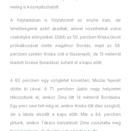
meleg is közrejátszhatott.
A folytatásban is folytatódott az enyhe iram, de
lehetőségeink azért akadtak, amivel növelhettük volna
csekélyke előnyünket. Előbb az 50. percben Kriska távoli
próbálkozását ölelte magához Bordás, majd az 58.
percben szintén Kriska volt a főszereplő, de 13 méterről
leadott lövése (beadása) suhant el a kapu előtt.
A 63. percben egy szögletet követően, Miszlai fejesét
ütötte ki Lévai. A 71. percben újabb nagy helyzetet
tékozoltunk el, amikor Zima lőtt 14 méterről Bordásba.
Egy perc sem telt még el, amikor Kriska lőtt éles szögből,
de a labda elszállt a kapu előtt. Már a 84. percben
jártunk, amikor Takács beívelését Zima csúsztatta meg