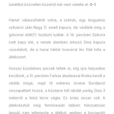
ismétlést közvetlen közelről már nem vétette el.
0-1
.
Hamar válaszolhatott volna, a szénás, egy lesgyanús
szituáció után Nagy D. emelt kapura, de védőink még a
gólvonal előtt(?) tisztázni tudtak. A 14. percben Szikora
ívelt kapu elé, a remek ütemben érkező Zima kapura
csúsztatott, de a hazai hálóőr bravúrral léc fölé tolta a
játékszert.
Hosszú küzdelmes percek teltek el, míg újra helyzetbe
kerültünk, a 31. percben Farkas átadásával Kriska került a
védők mögé, majd 14 méteres lövése Bordásról
visszapattant hozzá, a középre tett labdát pedig Zima 3
méterről a felső lécre vágta. Ez óriási ziccer volt. A
játékrészből még fennmaradó időben fokozatosan
lassuló iram jellemezte a játékot, amiben a borzasztó