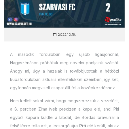
2022.10.19.
A második fordulóban egy újabb ligaújoncnál,
Nagyszénáson próbáltuk meg növelni pontjaink számát.
Ahogy mi, úgy a hazaiak is továbbjutottak a hétközi
kupafordulóban aktuális ellenfelükkel szemben, így két,
egyformán megviselt csapat állt fel a középkezdéshez.
Nem kellett sokat várni, hogy megszerezzük a vezetést,
a 8. percben Zima ívelt precízen a kapu elé, ahol Piti
egyből kapura küldte a labdát, de Bordás bravúrral a
felső lécre tolta azt, a lecsorgó újra
Piti
elé került, aki az