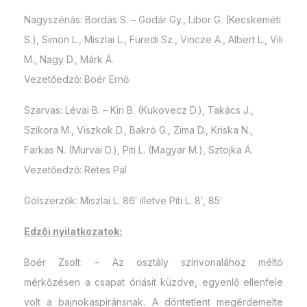
Nagyszénás: Bordás S. – Godár Gy., Libor G. (Kecskeméti
S.), Simon L., Miszlai L., Füredi Sz., Vincze A., Albert L., Vili
M., Nagy D., Márk Á.
Vezetőedző: Boér Ernő
Szarvas: Lévai B. – Kiri B. (Kukovecz D.), Takács J.,
Szikora M., Viszkok D., Bakró G., Zima D., Kriska N.,
Farkas N. (Murvai D.), Piti L. (Magyar M.), Sztojka Á.
Vezetőedző: Rétes Pál
Gólszerzők: Miszlai L. 86′ illetve Piti L. 8′, 85′
Edzői nyilatkozatok:
Boér Zsolt: – Az osztály színvonalához méltó
mérkőzésen a csapat óriásit küzdve, egyenlő ellenfele
volt a bajnokaspiránsnak. A döntetlent megérdemelte