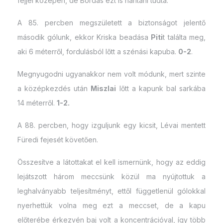
fejjel középen, de Bordás ezt is hárítani tudta.
A 85. percben megszületett a biztonságot jelentő
második gólunk, ekkor Kriska beadása
Piti
t találta meg,
aki 6 méterről, fordulásból lőtt a szénási kapuba.
0-2
.
Megnyugodni ugyanakkor nem volt módunk, mert szinte
a középkezdés után
Miszlai
lőtt a kapunk bal sarkába
14 méterről.
1-2.
A 88. percben, hogy izguljunk egy kicsit, Lévai mentett
Füredi fejesét követően.
Összesítve a látottakat el kell ismernünk, hogy az eddig
lejátszott három meccsünk közül ma nyújtottuk a
leghalványabb teljesítményt, ettől függetlenül gólokkal
nyerhettük volna meg ezt a meccset, de a kapu
előterébe érkezvén baj volt a koncentrációval, így több