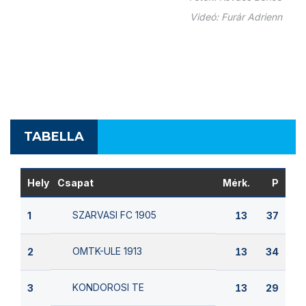
Videó: Furár Adrienn
TABELLA
Hely
Csapat
Mérk.
P
SZARVASI FC 1905
1
13
37
OMTK-ULE 1913
2
13
34
KONDOROSI TE
3
13
29