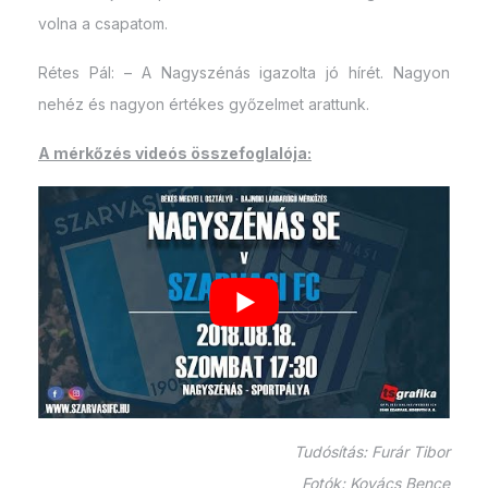
volna a csapatom.
Rétes Pál: – A Nagyszénás igazolta jó hírét. Nagyon
nehéz és nagyon értékes győzelmet arattunk.
A mérkőzés videós összefoglalója:
Tudósítás: Furár Tibor
Fotók: Kovács Bence