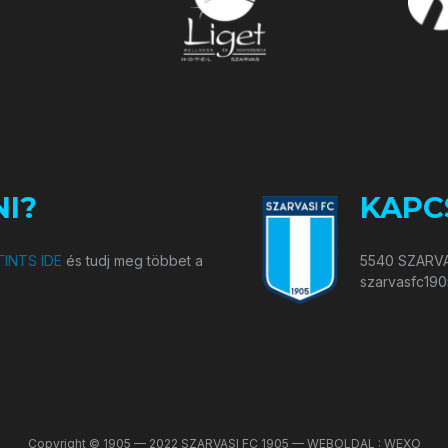
I?
KAPC
INTS IDE
és tudj meg többet a
5540 SZARVA
szarvasfc19
Copyright © 1905 — 2022 SZARVASI FC 1905 — WEBOLDAL : WEXO