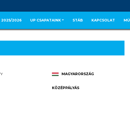
 2025/2026
UP CSAPATAINK
STÁB
KAPCSOLAT
MÚ
TY
MAGYARORSZÁG
KÖZÉPPÁLYÁS