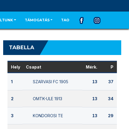
LTUNK
TÁMOGATÁS
TAO
TABELLA
Hely
Csapat
Mérk.
P
SZARVASI FC 1905
1
13
37
OMTK-ULE 1913
2
13
34
KONDOROSI TE
3
13
29