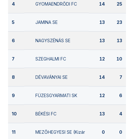
GYOMAENDRŐDI FC
4
14
25
JAMINA SE
5
13
23
NAGYSZÉNÁS SE
6
13
13
SZEGHALMI FC
7
12
10
DÉVAVÁNYAI SE
8
14
7
FÜZESGYARMATI SK
9
12
6
BÉKÉSI FC
10
13
4
MEZŐHEGYESI SE (Kizárva)
11
0
0