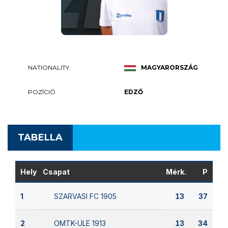
NATIONALITY
MAGYARORSZÁG
POZÍCIÓ
EDZŐ
TABELLA
Hely
Csapat
Mérk.
P
SZARVASI FC 1905
1
13
37
OMTK-ULE 1913
2
13
34