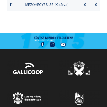
MEZŐHEGYESI SE (Kizárva)
11
0
0