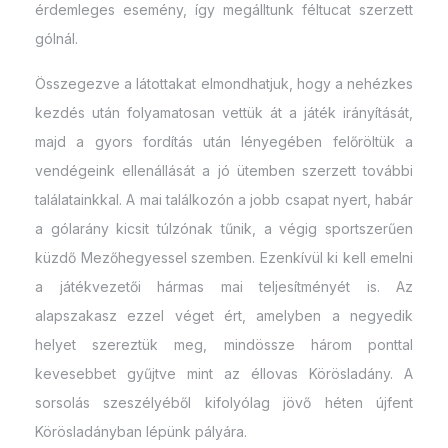
érdemleges esemény, így megálltunk féltucat szerzett
gólnál.
Összegezve a látottakat elmondhatjuk, hogy a nehézkes
kezdés után folyamatosan vettük át a játék irányítását,
majd a gyors fordítás után lényegében felőröltük a
vendégeink ellenállását a jó ütemben szerzett további
találatainkkal. A mai találkozón a jobb csapat nyert, habár
a gólarány kicsit túlzónak tűnik, a végig sportszerűen
küzdő Mezőhegyessel szemben. Ezenkívül ki kell emelni
a játékvezetői hármas mai teljesítményét is. Az
alapszakasz ezzel véget ért, amelyben a negyedik
helyet szereztük meg, mindössze három ponttal
kevesebbet gyűjtve mint az éllovas Körösladány. A
sorsolás szeszélyéből kifolyólag jövő héten újfent
Körösladányban lépünk pályára.