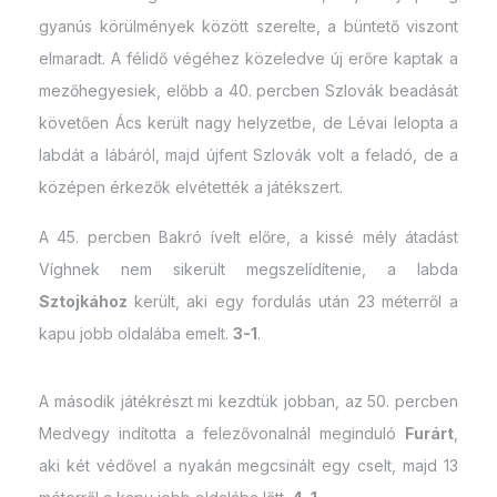
gyanús körülmények között szerelte, a büntető viszont
elmaradt. A félidő végéhez közeledve új erőre kaptak a
mezőhegyesiek, előbb a 40. percben Szlovák beadását
követően Ács került nagy helyzetbe, de Lévai lelopta a
labdát a lábáról, majd újfent Szlovák volt a feladó, de a
középen érkezők elvétették a játékszert.
A 45. percben Bakró ívelt előre, a kissé mély átadást
Víghnek nem sikerült megszelídítenie, a labda
Sztojkához
került, aki egy fordulás után 23 méterről a
kapu jobb oldalába emelt.
3-1
.
A második játékrészt mi kezdtük jobban, az 50. percben
Medvegy indította a felezővonalnál meginduló
Furárt
,
aki két védővel a nyakán megcsinált egy cselt, majd 13