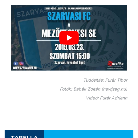
Tudósítás: Furár Tibor
Fotók: Babák Zoltán (newjsag.hu)
Videó: Furár Adrienn
TABELLA