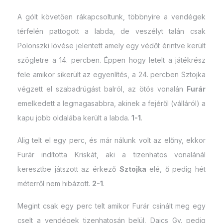
A gólt követően rákapcsoltunk, többnyire a vendégek
térfelén pattogott a labda, de veszélyt talán csak
Polonszki lövése jelentett amely egy védőt érintve került
szögletre a 14. percben. Éppen hogy letelt a játékrész
fele amikor sikerült az egyenlítés, a 24. percben Sztojka
végzett el szabadrúgást balról, az ötös vonalán
Furár
emelkedett a legmagasabbra, akinek a fejéről (válláról) a
kapu jobb oldalába került a labda.
1-1
.
Alig telt el egy perc, és már nálunk volt az előny, ekkor
Furár indította Kriskát, aki a tizenhatos vonalánál
keresztbe játszott az érkező
Sztojka
elé, ő pedig hét
méterről nem hibázott.
2-1
.
Megint csak egy perc telt amikor Furár csinált meg egy
cselt a vendégek tizenhatosán belül, Dajcs Gy. pedig