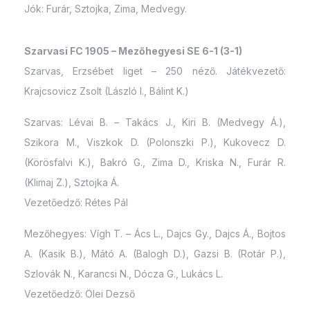
Jók: Furár, Sztojka, Zima, Medvegy.
Szarvasi FC 1905 – Mezőhegyesi SE 6-1 (3-1)
Szarvas, Erzsébet liget – 250 néző. Játékvezető:
Krajcsovicz Zsolt (László I., Bálint K.)
Szarvas: Lévai B. – Takács J., Kiri B. (Medvegy Á.),
Szikora M., Viszkok D. (Polonszki P.), Kukovecz D.
(Körösfalvi K.), Bakró G., Zima D., Kriska N., Furár R.
(Klimaj Z.), Sztojka Á.
Vezetőedző: Rétes Pál
Mezőhegyes: Vígh T. – Ács L., Dajcs Gy., Dajcs Á., Bojtos
A. (Kasik B.), Mátó A. (Balogh D.), Gazsi B. (Rotár P.),
Szlovák N., Karancsi N., Dócza G., Lukács L.
Vezetőedző: Ölei Dezső