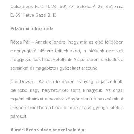
Gólszerzők: Furár R. 24′, 50′, 77′, Sztojka Á. 25′, 45′, Zima
D. 69′ illetve Gazsi B. 10′
Edzői nyilatkozatok:
Rétes Pál: – Annak ellenére, hogy már az első félidőben
megnyugtató előnyre tettünk szert, a játékunk nem volt
meggyőző, sok hibát vétettünk. A szünetben rendeztük a
sorainkat és magabiztos győzelmet arattunk.
Ölei Dezső: – Az első félidőben aránylag jól játszottunk,
de több nagy helyzetünket sorra kihagytuk. Az óriási
egyéni hibáinkat a hazaiak könyörtelenül kihasználták. A
második félidőben a hibáink mellé akarat gyenge játék is
párosult.
A mérkőzés videós összefoglalója: