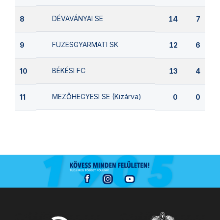
DÉVAVÁNYAI SE
8
14
7
FÜZESGYARMATI SK
9
12
6
BÉKÉSI FC
10
13
4
MEZŐHEGYESI SE (Kizárva)
11
0
0