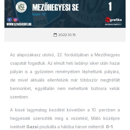
2022.10.19.
Az alapszakasz utolsó, 22. fordulójában a Mezőhegyes
csapatát fogadtuk. Az elmúlt heti ladányi siker után hazai
pályán is a győzelem reményében léphettünk pályára,
de mivel aktuális ellenfelünk már többször megtréfált
bennünket, egyáltalán nem mehettünk biztosra velük
szemben.
A kissé lagymatag kezdést követően a 10. percben a
hegyesiek szerezték meg a vezetést, Mátó középre
ívelését
Gazsi
piszkálta a hálóba három méterről.
0-1
.