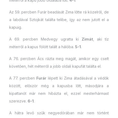
méterről a kapu jobb oldalába lőtt.
4-1
.
Az 59. percben Furár beadását Zima lőtte rá közelről, de
a labdával Sztojkát találta telibe, így az nem jutott el a
kapuig.
A 69. percben Medvegy ugratta ki
Zimát
, aki tíz
méterről a kapus fölött talált a hálóba.
5-1
.
A 76. percben Ács rázta meg magát, amikor egy cselt
követően, hét méterről a jobb oldali kapufát találta el.
A 77. percben
Furár
lépett ki Zima átadásával a védők
között, először még a kapusba lőtt, másodjára a
kipattanót már nem hibázta el, ezzel mesterhármast
szerezve.
6-1
.
A hátra levő szűk negyedórában már nem történt