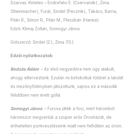
Szarvas: Köteles – Endrefalvi E. (Cservanák), Zima
(Steinmacher), Furár, Sindel (Pecznik), Takács, Barna,
Pilán R., Simon R., Pilán M., Pleszkán (Hanea).
Edző: Klimaj Zoltán, Somogyi János.
Gólszerző: Sindel (2.), Zima (13.).
Edzői nyilatkozatok:
Bodzás Ádám
: – Az első negyedóra nem úgy alakult,
ahogy elterveztünk. Ezután mi birtokoltuk többet a labdát
és mezőnyfölényben játszottunk, sajnos ez a második
félidőben nem érett góllá.
Somogyi János
: – Furcsa játék a foci, mert háromból
háromszor megvertük a szuper erős Orosházát, de
érthetetlen pontvesztéseink miatt nem felhőtlen az öröm.