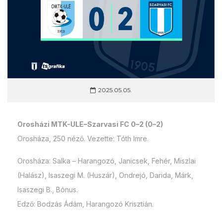
2025.05.05.
Orosházi MTK-ULE–Szarvasi FC 0–2 (0–2)
Orosháza, 250 néző. Vezette: Tóth Imre.
Orosháza: Salka – Harangozó, Janicsek, Fehér, Miszlai
(Halász), Isaszegi M. (Huszár), Ondrejó, Darida, Márk,
Isaszegi B., Bónus.
Edző: Bodzás Ádám, Harangozó Krisztián.