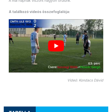
A mai napnak viszont nagyon örülünk.
A találkozó videós összefoglalója:
Videó: Kondacs Dávid