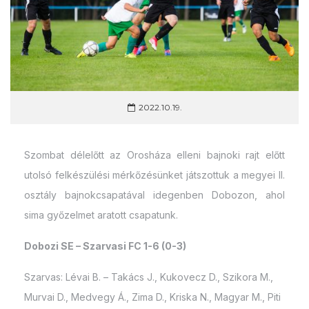
2022.10.19.
Szombat délelőtt az Orosháza elleni bajnoki rajt előtt
utolsó felkészülési mérkőzésünket játszottuk a megyei II.
osztály bajnokcsapatával idegenben Dobozon, ahol
sima győzelmet aratott csapatunk.
Dobozi SE – Szarvasi FC 1-6 (0-3)
Szarvas: Lévai B. – Takács J., Kukovecz D., Szikora M.,
Murvai D., Medvegy Á., Zima D., Kriska N., Magyar M., Piti