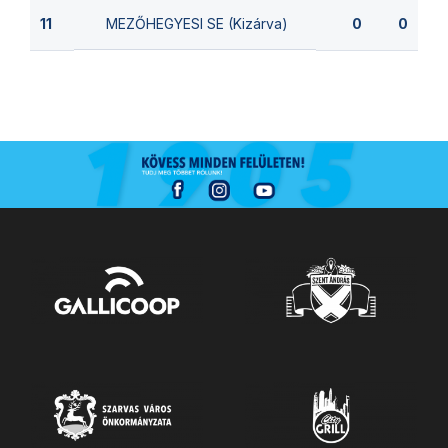
MEZŐHEGYESI SE (Kizárva)
11
0
0