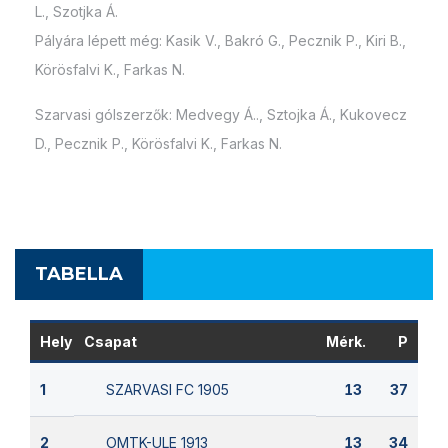
L., Szotjka Á.
Pályára lépett még: Kasik V., Bakró G., Pecznik P., Kiri B.,
Körösfalvi K., Farkas N.
Szarvasi gólszerzők: Medvegy Á.., Sztojka Á., Kukovecz
D., Pecznik P., Körösfalvi K., Farkas N.
TABELLA
Hely
Csapat
Mérk.
P
SZARVASI FC 1905
1
13
37
OMTK-ULE 1913
2
13
34