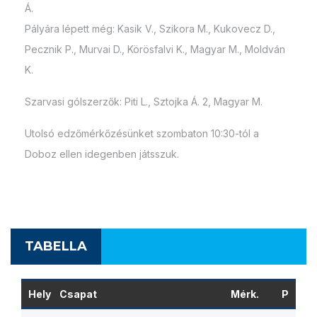
Á.
Pályára lépett még: Kasik V., Szikora M., Kukovecz D.,
Pecznik P., Murvai D., Körösfalvi K., Magyar M., Moldván
K.
Szarvasi gólszerzők: Piti L., Sztojka Á. 2, Magyar M.
Utolsó edzőmérkőzésünket szombaton 10:30-tól a
Doboz ellen idegenben játsszuk.
TABELLA
Hely
Csapat
Mérk.
P