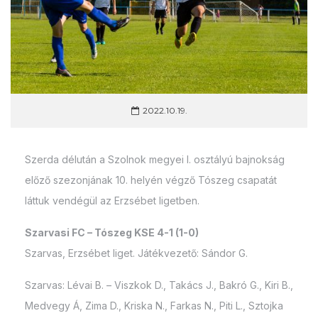
2022.10.19.
Szerda délután a Szolnok megyei I. osztályú bajnokság
előző szezonjának 10. helyén végző Tószeg csapatát
láttuk vendégül az Erzsébet ligetben.
Szarvasi FC – Tószeg KSE 4-1 (1-0)
Szarvas, Erzsébet liget. Játékvezető: Sándor G.
Szarvas: Lévai B. – Viszkok D., Takács J., Bakró G., Kiri B.,
Medvegy Á, Zima D., Kriska N., Farkas N., Piti L., Sztojka