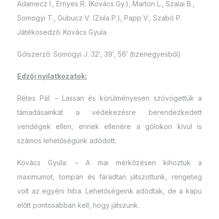
Adamecz I., Ernyes R. (Kovács Gy.), Marton L., Szalai B.,
Somogyi T., Gubucz V. (Zsila P.), Papp V., Szabó P.
Játékosedző: Kovács Gyula
Gólszerző: Somogyi J. 32′, 39′, 56′ (tizenegyesből)
Edzői nyilatkozatok:
Rétes Pál: – Lassan és körülményesen szövögettük a
támadásainkat a védekezésre berendezkedett
vendégek ellen, ennek ellenére a gólokon kívül is
számos lehetőségünk adódott.
Kovács Gyula: – A mai mérkőzésen kihoztuk a
maximumot, tompán és fáradtan játszottunk, rengeteg
volt az egyéni hiba. Lehetőségeink adódtak, de a kapu
előtt pontosabban kell, hogy játszunk.