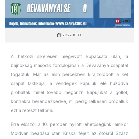
2022.10.19.
A hétközi sikeresen megvívott kupacsata után, a
bajnokság második fordulójában a Dévaványa csapatát
fogadtuk. Már az első percekben kirajzolódott a két
csapat taktikája, a vendégek kapujuk elé húzódva
próbálták minél tovább megőrizni kapujukat a góltól,
kontrákra berendezkedve, mi pedig lelkesen próbáltuk
ezt a reteszt feltörni.
Erre először a 10. percben nyílott lehetőségünk, amikor
Moldván beadása után Kriska fejelt az ötösről Szász