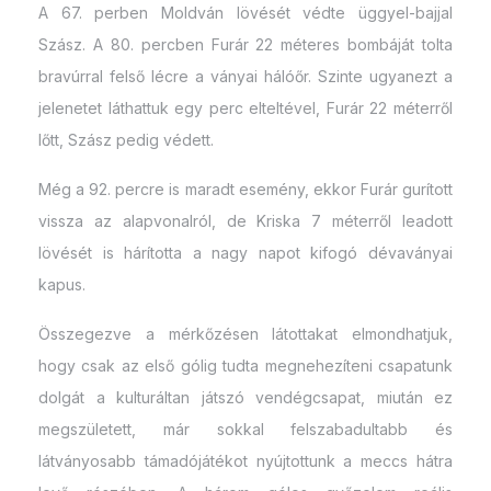
A 67. perben Moldván lövését védte üggyel-bajjal
Szász. A 80. percben Furár 22 méteres bombáját tolta
bravúrral felső lécre a ványai hálóőr. Szinte ugyanezt a
jelenetet láthattuk egy perc elteltével, Furár 22 méterről
lőtt, Szász pedig védett.
Még a 92. percre is maradt esemény, ekkor Furár gurított
vissza az alapvonalról, de Kriska 7 méterről leadott
lövését is hárította a nagy napot kifogó dévaványai
kapus.
Összegezve a mérkőzésen látottakat elmondhatjuk,
hogy csak az első gólig tudta megnehezíteni csapatunk
dolgát a kulturáltan játszó vendégcsapat, miután ez
megszületett, már sokkal felszabadultabb és
látványosabb támadójátékot nyújtottunk a meccs hátra