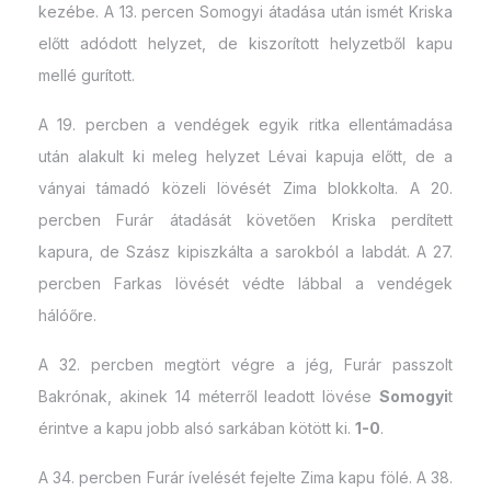
kezébe. A 13. percen Somogyi átadása után ismét Kriska
előtt adódott helyzet, de kiszorított helyzetből kapu
mellé gurított.
A 19. percben a vendégek egyik ritka ellentámadása
után alakult ki meleg helyzet Lévai kapuja előtt, de a
ványai támadó közeli lövését Zima blokkolta. A 20.
percben Furár átadását követően Kriska perdített
kapura, de Szász kipiszkálta a sarokból a labdát. A 27.
percben Farkas lövését védte lábbal a vendégek
hálóőre.
A 32. percben megtört végre a jég, Furár passzolt
Bakrónak, akinek 14 méterről leadott lövése
Somogyi
t
érintve a kapu jobb alsó sarkában kötött ki.
1-0
.
A 34. percben Furár ívelését fejelte Zima kapu fölé. A 38.