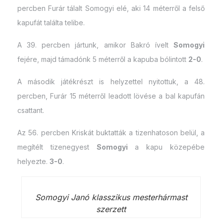
percben Furár tálalt Somogyi elé, aki 14 méterről a felső
kapufát találta telibe.
A 39. percben jártunk, amikor Bakró ívelt
Somogyi
fejére, majd támadónk 5 méterről a kapuba bólintott
2-0
.
A második játékrészt is helyzettel nyitottuk, a 48.
percben, Furár 15 méterről leadott lövése a bal kapufán
csattant.
Az 56. percben Kriskát buktatták a tizenhatoson belül, a
megítélt tizenegyest
Somogyi
a kapu közepébe
helyezte.
3-0
.
Somogyi Janó klasszikus mesterhármast
szerzett