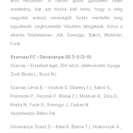
levő részében. A három gólos győzelem reális
eredmény, bár azt hozzá kell tenni, hogy a még
nagyobb arányú vereségtől Szász mentette meg
együttesét. Legközelebb Vésztőre látogatunk, bízva a
sikeres folytatásban. Jók: Somogyi, Bakró, Moldván,
Furár.
Szarvasi FC – Dévaványai SE 3-0 (2-0)
Szarvas – Erzsébet liget, 250 néző. Játékvezető: Gyuga
Zsolt (Boda L., Bozó N.)
Szarvas: Lévai B. – Viszkok D. (Stanley E.), Bakró G.,
Polonszki P., Pecznik P. (Klimaj Z.), Moldván K., Zima D.,
Kriska N., Furár R., Somogyi J., Farkas N.
Vezetőedző: Rétes Pál
Dévaványa: Szász D. – Kálai B. (Barna T.), Hrabovszki Á.,