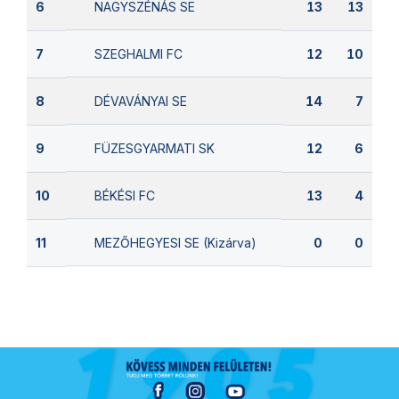
NAGYSZÉNÁS SE
6
13
13
SZEGHALMI FC
7
12
10
DÉVAVÁNYAI SE
8
14
7
FÜZESGYARMATI SK
9
12
6
BÉKÉSI FC
10
13
4
MEZŐHEGYESI SE (Kizárva)
11
0
0