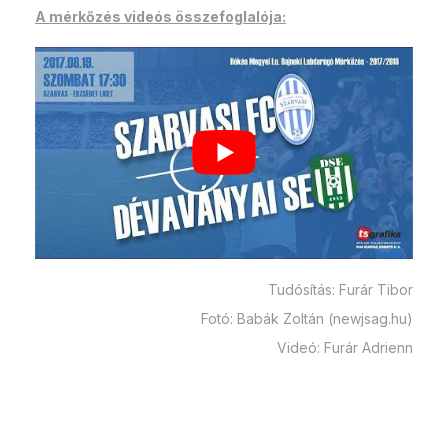
A mérkőzés videós összefoglalója:
Tudósítás: Furár Tibor
Fotó: Babák Zoltán (newjsag.hu)
Videó: Furár Adrienn