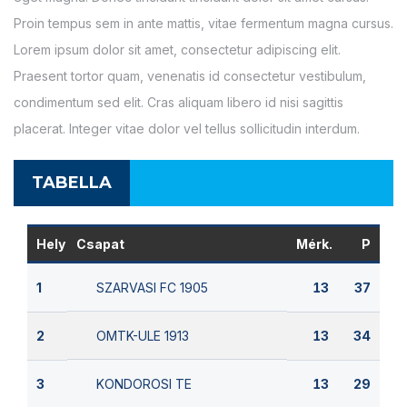
Proin tempus sem in ante mattis, vitae fermentum magna cursus.
Lorem ipsum dolor sit amet, consectetur adipiscing elit.
Praesent tortor quam, venenatis id consectetur vestibulum,
condimentum sed elit. Cras aliquam libero id nisi sagittis
placerat. Integer vitae dolor vel tellus sollicitudin interdum.
TABELLA
Hely
Csapat
Mérk.
P
SZARVASI FC 1905
1
13
37
OMTK-ULE 1913
2
13
34
KONDOROSI TE
3
13
29