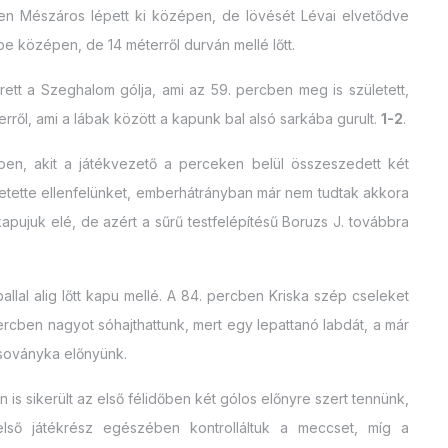
ben Mészáros lépett ki középen, de lövését Lévai elvetődve
e középen, de 14 méterről durván mellé lőtt.
ett a Szeghalom gólja, ami az 59. percben meg is született,
erről, ami a lábak között a kapunk bal alsó sarkába gurult.
1-2
.
cben, akit a játékvezető a perceken belül összeszedett két
zavetette ellenfelünket, emberhátrányban már nem tudtak akkora
kapujuk elé, de azért a sűrű testfelépítésű Boruzs J. továbbra
llal alig lőtt kapu mellé. A 84. percben Kriska szép cseleket
percben nagyot sóhajthattunk, mert egy lepattanó labdát, a már
a soványka előnyünk.
s sikerült az első félidőben két gólos előnyre szert tennünk,
lső játékrész egészében kontrolláltuk a meccset, míg a