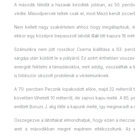
A második félidőt a hazaiak kezdték jobban, az 50. perc
védte. Másodpercek teltek csak el, most Mező került ziccerb
Nem kellett nagy szakértelem ahhoz hogy megállapítsuk, ér
ekkor egy középre bepasszolt labdát
Gál
lőtt kapura 18 mét
Számunkra nem jött rosszkor Cserna kiállítása a 63. per
sárgája után küldött le a pályáról. Ez azért érthetően viss
energiát fektetni a támadásokba, mint addig, visszaálltak a 
is többször okozott problémát a védelmünknek.
A 70. percben Pecznik lopakodott előre, majd 22 méterről ba
követően lőhetett 10 méterről, de sajnos kapu mellé. A 85. 
említett Boruzs J. alig lőtte a kapunk mellé, így megmaradt 
Összegezve a látottakat elmondhatjuk, hogy ezen a meccsen i
amit a másodikban megint majdnem eltékozoltunk. Az e