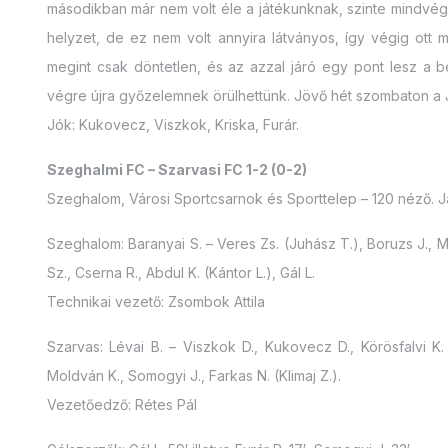
másodikban már nem volt éle a játékunknak, szinte mindvégig
helyzet, de ez nem volt annyira látványos, így végig ott 
megint csak döntetlen, és az azzal járó egy pont lesz a b
végre újra győzelemnek örülhettünk. Jövő hét szombaton a J
Jók: Kukovecz, Viszkok, Kriska, Furár.
Szeghalmi FC – Szarvasi FC 1-2 (0-2)
Szeghalom, Városi Sportcsarnok és Sporttelep – 120 néző. 
Szeghalom: Baranyai S. – Veres Zs. (Juhász T.), Boruzs J., 
Sz., Cserna R., Abdul K. (Kántor L.), Gál L.
Technikai vezető: Zsombok Attila
Szarvas: Lévai B. – Viszkok D., Kukovecz D., Körösfalvi K. 
Moldván K., Somogyi J., Farkas N. (Klimaj Z.).
Vezetőedző: Rétes Pál