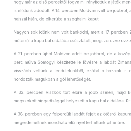
hogy már az első percektől fogva mi irányítottuk a játék me
is előttünk adódott. A 14. percben Moldván ívelt be jobbról,
hajszál híján, de elkerülte a szeghalmi kaput.
Nagyon sok időnk nem volt bánkódni, mert a 17. percben Z
méterről a kapu bal oldalába csúsztatott, megszerezve ezze
A 21. percben újból Moldván adott be jobbról, de a középe
perc múlva Somogyi készítette le lövésre a labdát Zimának
visszább vettünk a lendületünkből, ezáltal a hazaiak i
hordozták magukban a gól lehetőségét.
A 33. percben Viszkok tört előre a jobb szélen, majd 
megszokott higgadtsággal helyezett a kapu bal oldalába.
0-
A 38. percben egy felperdült labdát fejelt az ötösről kapura
megérdemeltnek mondható előnnyel térhettünk pihenőre.