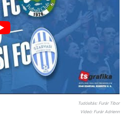
Tudósítás: Furár Tibor
Videó: Furár Adrienn