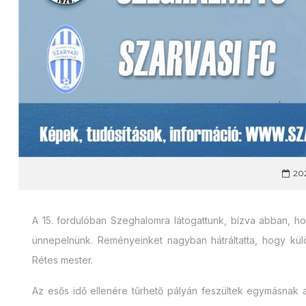
202
A 15. fordulóban Szeghalomra látogattunk, bízva abban, h
ünnepelnünk. Reményeinket nagyban hátráltatta, hogy kül
Rétes mester.
Az esős idő ellenére tűrhető pályán feszültek egymásnak