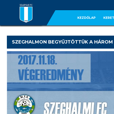
KEZDŐLAP
KERET
SZEGHALMON BEGYŰJTÖTTÜK A HÁROM