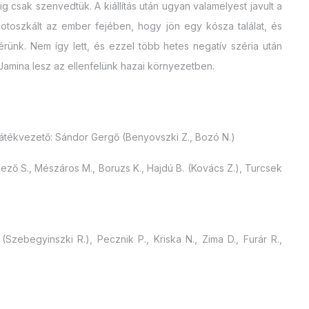
 csak szenvedtük. A kiállítás után ugyan valamelyest javult a
motoszkált az ember fejében, hogy jön egy kósza találat, és
érünk. Nem így lett, és ezzel több hetes negatív széria után
amina lesz az ellenfelünk hazai környezetben.
Játékvezető: Sándor Gergő (Benyovszki Z., Bozó N.)
Mező S., Mészáros M., Boruzs K., Hajdú B. (Kovács Z.), Turcsek
(Szebegyinszki R.), Pecznik P., Kriska N., Zima D., Furár R.,