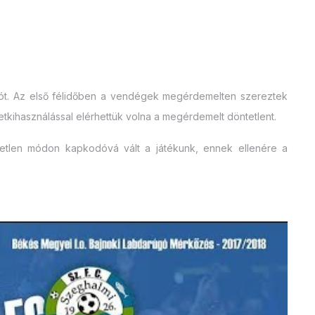
lkozót. Az első félidőben a vendégek megérdemelten szereztek
zetkihasználással elérhettük volna a megérdemelt döntetlent.
tetlen módon kapkodóvá vált a játékunk, ennek ellenére a