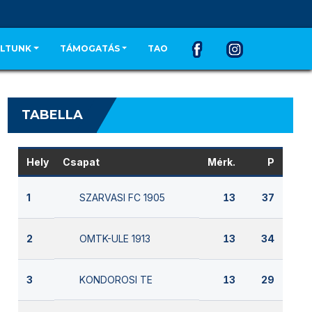
LTUNK
TÁMOGATÁS
TAO
TABELLA
Hely
Csapat
Mérk.
P
SZARVASI FC 1905
1
13
37
OMTK-ULE 1913
2
13
34
KONDOROSI TE
3
13
29