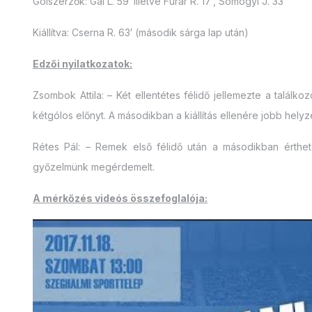
Gólszerzők: Gál L. 59′ illetve Furár R. 17′, Somogyi J. 33′
Kiállítva: Cserna R. 63′ (második sárga lap után)
Edzői nyilatkozatok:
Zsombok Attila: – Két ellentétes félidő jellemezte a talá
kétgólos előnyt. A másodikban a kiállítás ellenére jobb hely
Rétes Pál: – Remek első félidő után a másodikban érthe
győzelmünk megérdemelt.
A mérkőzés videós összefoglalója: