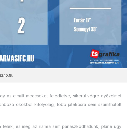
2.10.19.
ogy az elmúlt meccseket feledtetve, sikerül végre győzelmet
önböző okokból kifolyólag, több játékosra sem számíthatott
 a felek, és még az iramra sem panaszkodhattunk, pláne úgy