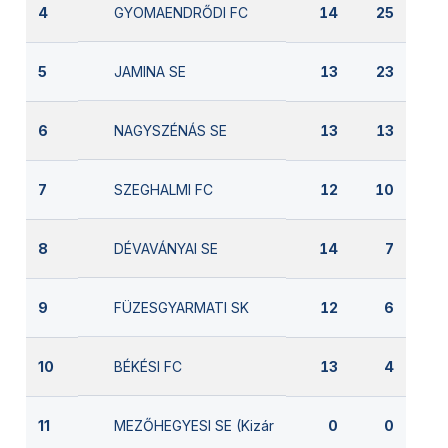
GYOMAENDRŐDI FC
4
14
25
JAMINA SE
5
13
23
NAGYSZÉNÁS SE
6
13
13
SZEGHALMI FC
7
12
10
DÉVAVÁNYAI SE
8
14
7
FÜZESGYARMATI SK
9
12
6
BÉKÉSI FC
10
13
4
MEZŐHEGYESI SE (Kizárva)
11
0
0