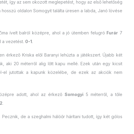
netét, így az sem okozott meglepetést, hogy az első lehetőség
 a hosszú oldalon Somogyit találta üresen a labda, Janó lövése
ima ívelt balról középre, ahol a jó ütemben felugró
Furár
7
l a vezetést.
0-1
.
n érkező Kriska elől Baranyi lehúzta a játékszert. Újabb két
, aki 20 méterről alig lőtt kapu mellé. Ezek után egy kicsit
s el-el jutottak a kapunk közelébe, de ezek az akciók nem
középre adott, ahol az érkező
Somogyi
5 méterről, a tőle
2
.
 Pecznik, de a szeghalmi hálóőr hárítani tudott, így két gólos