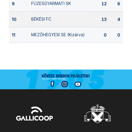
FÜZESGYARMATI SK
9
12
6
BÉKÉSI FC
10
13
4
MEZŐHEGYESI SE (Kizárva)
11
0
0