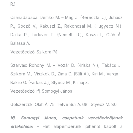
R.)
Csanádapáca: Demkó M. – Mag J. (Bereczki D.), Juhász
P., Göcző V., Kakuszi Z., Rakonczai M. (Hugyecz N.),
Dajka P., Laduver T. (Németh R.), Kasza I., Oláh Á.,
Balassa Á.
Vezetőedző: Szikora Pál
Szarvas: Rohony M. – Vozár D. (Kriska N.), Takács J.,
Szikora M., Viszkok D., Zima D. (Süli A.), Kiri M., Varga I.,
Bakró G. (Farkas J.), Styecz M., Klimaj Z.
Vezetőedző: ifj. Somogyi János
Gólszerzők: Oláh Á. 75′ illetve Süli A. 68′, Styecz M. 80′
ifj. Somogyi János, csapatunk vezetőedzőjének
értékelése:
– Hét alapemberünk pihenőt kapott a