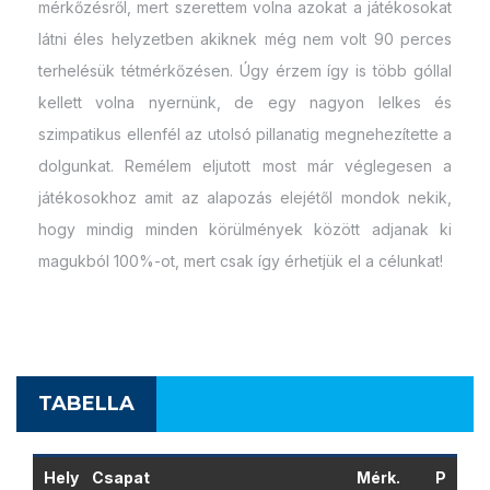
mérkőzésről, mert szerettem volna azokat a játékosokat
látni éles helyzetben akiknek még nem volt 90 perces
terhelésük tétmérkőzésen. Úgy érzem így is több góllal
kellett volna nyernünk, de egy nagyon lelkes és
szimpatikus ellenfél az utolsó pillanatig megnehezítette a
dolgunkat. Remélem eljutott most már véglegesen a
játékosokhoz amit az alapozás elejétől mondok nekik,
hogy mindig minden körülmények között adjanak ki
magukból 100%-ot, mert csak így érhetjük el a célunkat!
TABELLA
Hely
Csapat
Mérk.
P