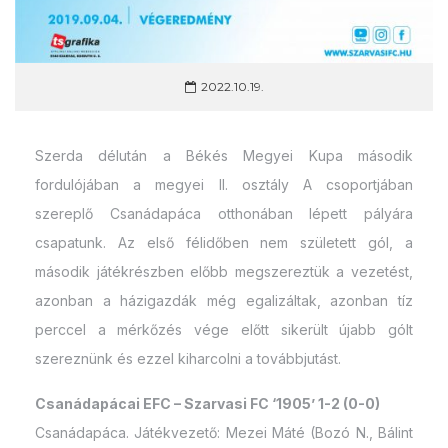
2022.10.19.
Szerda délután a Békés Megyei Kupa második
fordulójában a megyei II. osztály A csoportjában
szereplő Csanádapáca otthonában lépett pályára
csapatunk. Az első félidőben nem született gól, a
második játékrészben előbb megszereztük a vezetést,
azonban a házigazdák még egalizáltak, azonban tíz
perccel a mérkőzés vége előtt sikerült újabb gólt
szereznünk és ezzel kiharcolni a továbbjutást.
Csanádapácai EFC – Szarvasi FC ‘1905’ 1-2 (0-0)
Csanádapáca. Játékvezető: Mezei Máté (Bozó N., Bálint