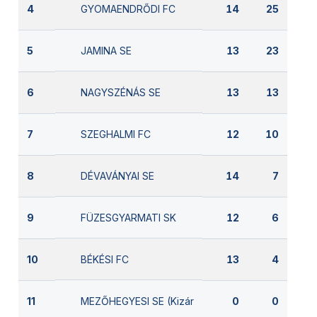
GYOMAENDRŐDI FC
4
14
25
JAMINA SE
5
13
23
NAGYSZÉNÁS SE
6
13
13
SZEGHALMI FC
7
12
10
DÉVAVÁNYAI SE
8
14
7
FÜZESGYARMATI SK
9
12
6
BÉKÉSI FC
10
13
4
MEZŐHEGYESI SE (Kizárva)
11
0
0