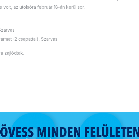
olt, az utolsóra február 18-án kerül sor.
Szarvas
mat (2 csapattal), Szarvas
a zajlódtak.