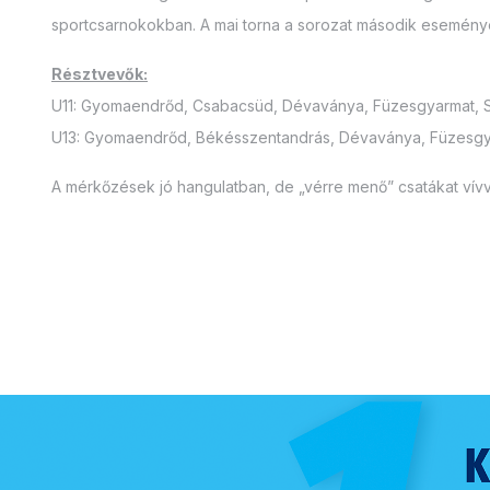
sportcsarnokokban. A mai torna a sorozat második eseménye v
Résztvevők:
U11: Gyomaendrőd, Csabacsüd, Dévaványa, Füzesgyarmat, 
U13: Gyomaendrőd, Békésszentandrás, Dévaványa, Füzesgyar
A mérkőzések jó hangulatban, de „vérre menő” csatákat vívv