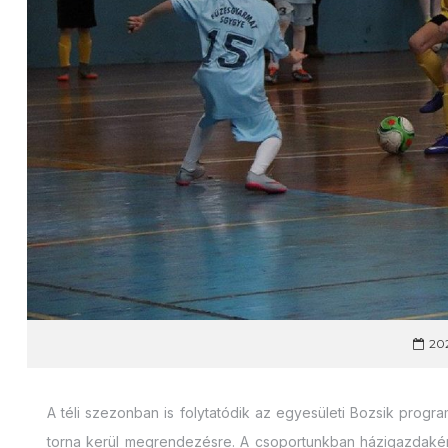
202
A téli szezonban is folytatódik az egyesületi Bozsik progr
torna kerül megrendezésre. A csoportunkban házigazdaként 