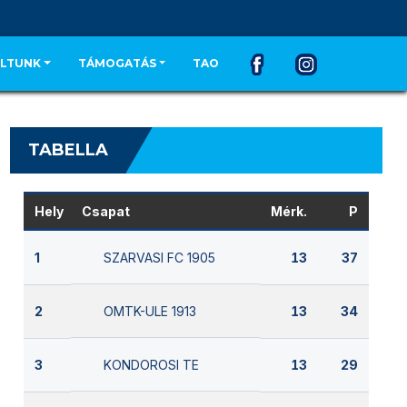
LTUNK
TÁMOGATÁS
TAO
TABELLA
Hely
Csapat
Mérk.
P
SZARVASI FC 1905
1
13
37
OMTK-ULE 1913
2
13
34
KONDOROSI TE
3
13
29