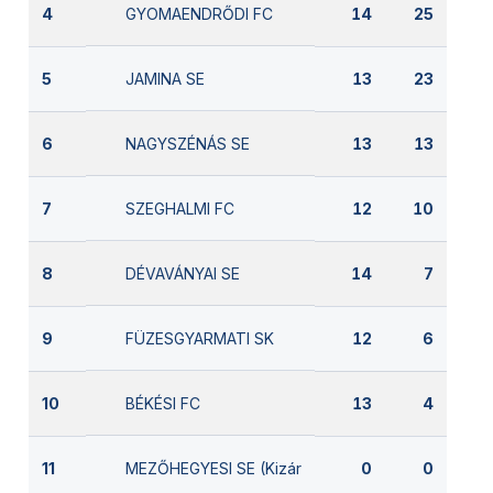
GYOMAENDRŐDI FC
4
14
25
JAMINA SE
5
13
23
NAGYSZÉNÁS SE
6
13
13
SZEGHALMI FC
7
12
10
DÉVAVÁNYAI SE
8
14
7
FÜZESGYARMATI SK
9
12
6
BÉKÉSI FC
10
13
4
MEZŐHEGYESI SE (Kizárva)
11
0
0