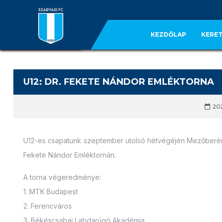
KEZDŐLAP
KERET
U12: DR. FEKETE NÁNDOR EMLÉKTORNA
202
U12-es csapatunk szeptember utolsó hétvégéjén Mezőberén
Fekete Nándor Emléktornán.
A torna végeredménye:
1. MTK Budapest
2. Ferencváros
3. Békéscsabai Labdarúgó Akadémia