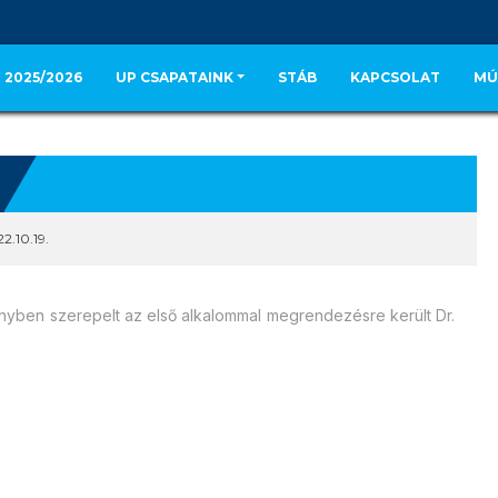
 2025/2026
UP CSAPATAINK
STÁB
KAPCSOLAT
MÚ
2.10.19.
yben szerepelt az első alkalommal megrendezésre került Dr.