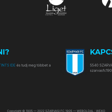
I?
KAPC
INTS IDE
és tudj meg többet a
5540 SZARVA
szarvasfc19
Copyright © 1905 — 2022 SZARVASI FC 1905 — WEBOLDAL : WEXO