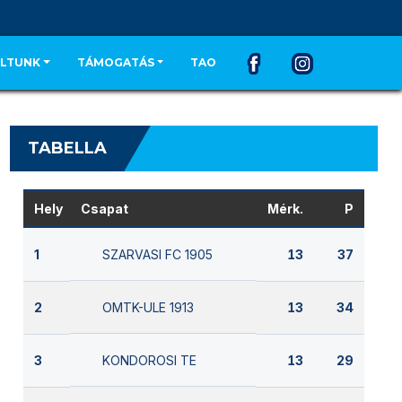
LTUNK
TÁMOGATÁS
TAO
TABELLA
Hely
Csapat
Mérk.
P
SZARVASI FC 1905
1
13
37
OMTK-ULE 1913
2
13
34
KONDOROSI TE
3
13
29