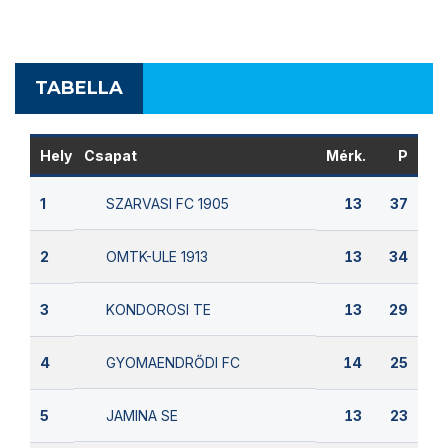
TABELLA
Hely
Csapat
Mérk.
P
SZARVASI FC 1905
1
13
37
OMTK-ULE 1913
2
13
34
KONDOROSI TE
3
13
29
GYOMAENDRŐDI FC
4
14
25
JAMINA SE
5
13
23