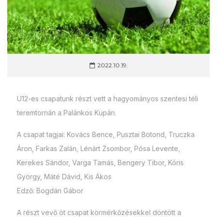
2022.10.19.
U12-es csapatunk részt vett a hagyományos szentesi téli
teremtornán a Palánkos Kupán.
A csapat tagjai: Kovács Bence, Pusztai Botond, Truczka
Áron, Farkas Zalán, Lénárt Zsombor, Pósa Levente,
Kerekes Sándor, Varga Tamás, Bengery Tibor, Kóris
György, Máté Dávid, Kis Ákos
Edző: Bogdán Gábor
A részt vevő öt csapat körmérkőzésekkel döntött a