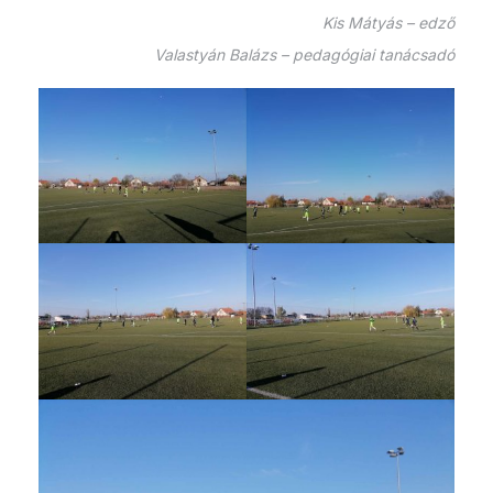
Kis Mátyás – edző
Valastyán Balázs – pedagógiai tanácsadó