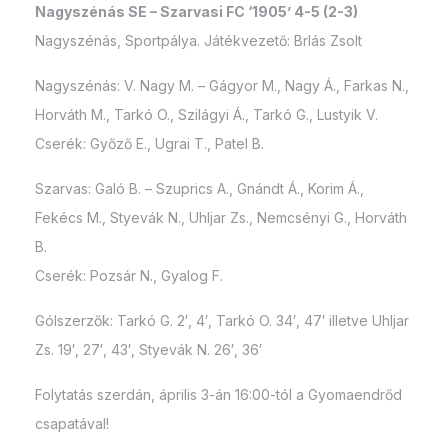
Nagyszénás SE – Szarvasi FC ‘1905’ 4-5 (2-3)
Nagyszénás, Sportpálya. Játékvezető: Brlás Zsolt
Nagyszénás: V. Nagy M. – Gágyor M., Nagy Á., Farkas N.,
Horváth M., Tarkó O., Szilágyi Á., Tarkó G., Lustyik V.
Cserék: Győző E., Ugrai T., Patel B.
Szarvas: Galó B. – Szuprics A., Gnándt Á., Korim Á.,
Fekécs M., Styevák N., Uhljar Zs., Nemcsényi G., Horváth
B.
Cserék: Pozsár N., Gyalog F.
Gólszerzők: Tarkó G. 2′, 4′, Tarkó O. 34′, 47′ illetve Uhljar
Zs. 19′, 27′, 43′, Styevák N. 26′, 36′
Folytatás szerdán, április 3-án 16:00-tól a Gyomaendrőd
csapatával!