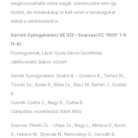
megbosszulhatta volna magát, szerencsére nem így
történt, de mindenképp le kell vonni a tanulságokat
ebből a mérkőzésből is.
Sárréti Gyöngyhalász SE U12 – Szarvasi FC ‘1905’ 1-9
(1-6)
Füzesgyarmat, Lázár Gyula Városi Sporttelep.
Játékvezető: Bakos József
Sárréti Gyöngyhalász: Szabó B. – Gombos K., Terhes M.,
Tőzsér Sz., Budai R., Mata Cs., Rácz M., Behán J., Szalóki
K.
Cserék: Csétai Z., Nagy B., Csétai B.
Utánpótlás vezetőedző: Bánfi Attila
Szarvas: Plentri Zs. – Uhljar Zs., Nagy L., Mihácsi D., Korim
Á., Fekécs M., Styevák N., Nemcsényi G., Horváth B.