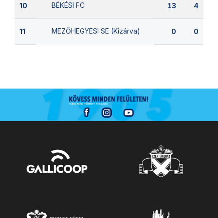
BÉKÉSI FC
10
13
4
MEZŐHEGYESI SE (Kizárva)
11
0
0