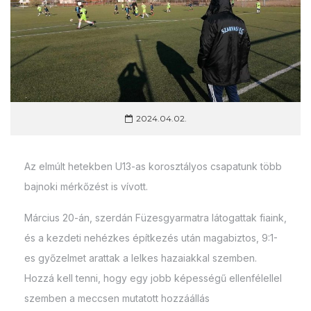
2024.04.02.
Az elmúlt hetekben U13-as korosztályos csapatunk több
bajnoki mérkőzést is vívott.
Március 20-án, szerdán Füzesgyarmatra látogattak fiaink,
és a kezdeti nehézkes építkezés után magabiztos, 9:1-
es győzelmet arattak a lelkes hazaiakkal szemben.
Hozzá kell tenni, hogy egy jobb képességű ellenfélellel
szemben a meccsen mutatott hozzáállás