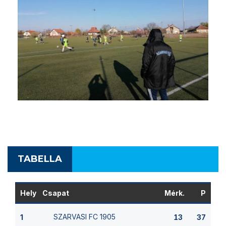
TABELLA
Hely
Csapat
Mérk.
P
SZARVASI FC 1905
1
13
37