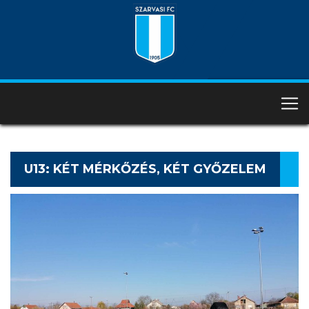
U13: KÉT MÉRKŐZÉS, KÉT GYŐZELEM