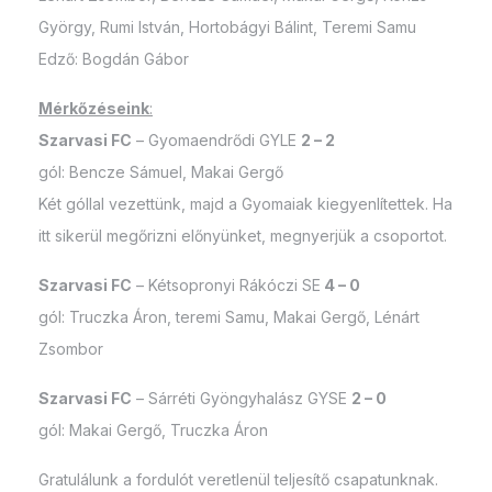
György, Rumi István, Hortobágyi Bálint, Teremi Samu
Edző: Bogdán Gábor
Mérkőzéseink
:
Szarvasi FC
– Gyomaendrődi GYLE
2 – 2
gól: Bencze Sámuel, Makai Gergő
Két góllal vezettünk, majd a Gyomaiak kiegyenlítettek. Ha
itt sikerül megőrizni előnyünket, megnyerjük a csoportot.
Szarvasi FC
– Kétsopronyi Rákóczi SE
4 – 0
gól: Truczka Áron, teremi Samu, Makai Gergő, Lénárt
Zsombor
Szarvasi FC
– Sárréti Gyöngyhalász GYSE
2 – 0
gól: Makai Gergő, Truczka Áron
Gratulálunk a fordulót veretlenül teljesítő csapatunknak.