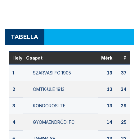
TABELLA
Hely
Csapat
Mérk.
P
SZARVASI FC 1905
1
13
37
OMTK-ULE 1913
2
13
34
KONDOROSI TE
3
13
29
GYOMAENDRŐDI FC
4
14
25
JAMINA SE
5
13
23