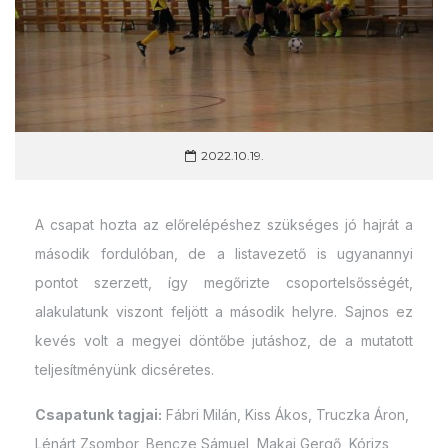
2022.10.19.
A csapat hozta az előrelépéshez szükséges jó hajrát a
második fordulóban, de a listavezető is ugyanannyi
pontot szerzett, így megőrizte csoportelsősségét,
alakulatunk viszont feljött a második helyre. Sajnos ez
kevés volt a megyei döntőbe jutáshoz, de a mutatott
teljesítményünk dicséretes.
Csapatunk tagjai:
Fábri Milán, Kiss Ákos, Truczka Áron,
Lénárt Zsombor, Bencze Sámuel, Makai Gergő, Kórizs