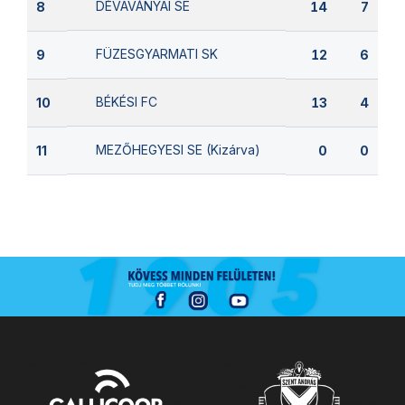
DÉVAVÁNYAI SE
8
14
7
FÜZESGYARMATI SK
9
12
6
BÉKÉSI FC
10
13
4
MEZŐHEGYESI SE (Kizárva)
11
0
0