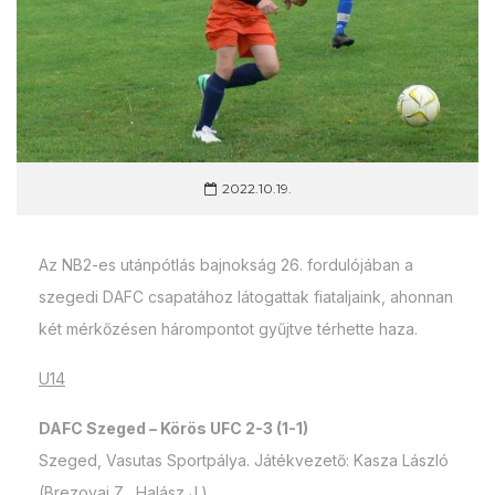
2022.10.19.
Az NB2-es utánpótlás bajnokság 26. fordulójában a
szegedi DAFC csapatához látogattak fiataljaink, ahonnan
két mérkőzésen hárompontot gyűjtve térhette haza.
U14
DAFC Szeged – Körös UFC 2-3 (1-1)
Szeged, Vasutas Sportpálya. Játékvezető: Kasza László
(Brezovai Z., Halász J.)