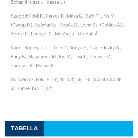
Zoltán (Halász J., Kasza L.)
Szeged: Földi R., Farkas R., Masa B. (Szín P.), Kis M.
(Czapp R.), Szántai Sz., Repák D., Lévai Sz. (Göblös Á.),
Bérczi P., Lengyel G., Merész Z., Ördögh Á.
Körös: Kopcsjak T. – Tóth D., Kónya F., Cziglédczky S.,
Bány B., Maginyecz M., Kiri M., Tasi T., Pecnyik G.,
Paróczai B., Molnár E.
Gólszerzők: Földi R. 16′, 36′, 53′, 59′, 76′, Szántai Sz. 18′,
35′ illetve Tasi T. 27′
TABELLA