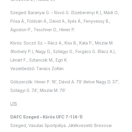
Szeged: Baranyai G. – Rovó G. (Szeberényi K.), Mádi O.,
Pósa Á., Földvári Á., Dávid A., Ilyés Á., Fenyvessy B.,
Ágoston P., Teschner D., Himer P.
Körös: Soczó Sz. – Rácz A., Kiss B., Kata P., Miszlai M.
(Korbely P.), Nagy D., Szilágyi G., Forgács G. (Rácz A.),
Lénárt F., Sztancsik M., Egri K.
Vezetőedző: Tanács Zoltán
Gólszerzők: Himer P. 16′, Dávid A. 79′ illetve Nagy D. 37′,
Szilágyi G. 74′, Miszlai M. 76′
U15
DAFC Szeged – Körös UFC 7-1 (4-1)
Szeged, Vasutas Sportpálya. Játékvezető: Brezovai