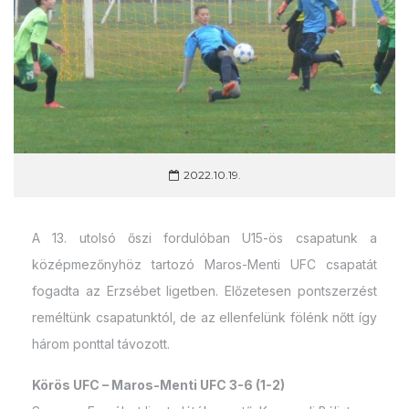
2022.10.19.
A 13. utolsó őszi fordulóban U15-ös csapatunk a
középmezőnyhöz tartozó Maros-Menti UFC csapatát
fogadta az Erzsébet ligetben. Előzetesen pontszerzést
reméltünk csapatunktól, de az ellenfelünk fölénk nőtt így
három ponttal távozott.
Körös UFC – Maros-Menti UFC 3-6 (1-2)