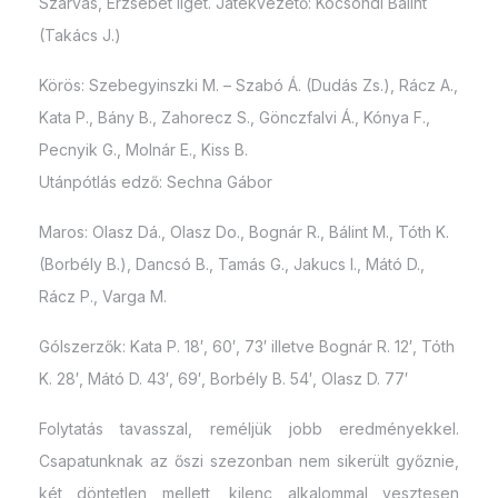
Szarvas, Erzsébet liget. Játékvezető: Kocsondi Bálint
(Takács J.)
Körös: Szebegyinszki M. – Szabó Á. (Dudás Zs.), Rácz A.,
Kata P., Bány B., Zahorecz S., Gönczfalvi Á., Kónya F.,
Pecnyik G., Molnár E., Kiss B.
Utánpótlás edző: Sechna Gábor
Maros: Olasz Dá., Olasz Do., Bognár R., Bálint M., Tóth K.
(Borbély B.), Dancsó B., Tamás G., Jakucs I., Mátó D.,
Rácz P., Varga M.
Gólszerzők: Kata P. 18′, 60′, 73′ illetve Bognár R. 12′, Tóth
K. 28′, Mátó D. 43′, 69′, Borbély B. 54′, Olasz D. 77′
Folytatás tavasszal, reméljük jobb eredményekkel.
Csapatunknak az őszi szezonban nem sikerült győznie,
két döntetlen mellett, kilenc alkalommal vesztesen